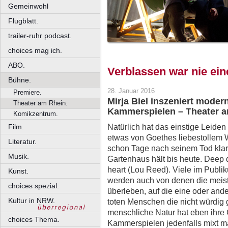
Gemeinwohl
Flugblatt.
trailer-ruhr podcast.
choices mag ich.
ABO.
Verblassen war nie ein
Bühne.
28. Januar 2016
Premiere.
Mirja Biel inszeniert mode
Theater am Rhein.
Kammerspielen – Theater a
Komikzentrum.
Natürlich hat das einstige Leide
Film.
etwas von Goethes liebestollem 
Literatur.
schon Tage nach seinem Tod kla
Musik.
Gartenhaus hält bis heute. Deep do
heart (Lou Reed). Viele im Publ
Kunst.
werden auch von denen die meis
choices spezial.
überleben, auf die eine oder ande
Kultur in NRW.
toten Menschen die nicht würdig
menschliche Natur hat eben ihre
choices Thema.
Kammerspielen jedenfalls mixt 