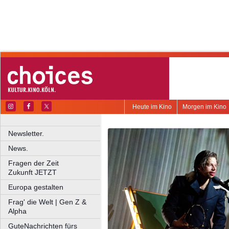
Heute im Kino
Morgen im Kino
Newsletter.
News.
Fragen der Zeit
Zukunft JETZT
Europa gestalten
Frag' die Welt | Gen Z &
Alpha
GuteNachrichten fürs