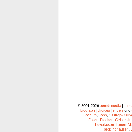
© 2001-2026
berndt media
|
impr
biograph
|
choices
|
engels
und
Bochum
,
Bonn
,
Castrop-Raux
Essen
,
Frechen
,
Gelsenkir
Leverkusen
,
Lünen
,
Mü
Recklinghausen
,