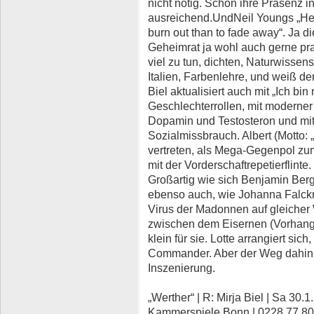
nicht nötig. Schon ihre Präsenz in
ausreichend.UndNeil Youngs „Hey 
burn out than to fade away“. Ja d
Geheimrat ja wohl auch gerne pra
viel zu tun, dichten, Naturwisse
Italien, Farbenlehre, und weiß der
Biel aktualisiert auch mit „Ich bin
Geschlechterrollen, mit moderne
Dopamin und Testosteron und mi
Sozialmissbrauch. Albert (Motto: 
vertreten, als Mega-Gegenpol z
mit der Vorderschaftrepetierflinte.
Großartig wie sich Benjamin Berg
ebenso auch, wie Johanna Falckn
Virus der Madonnen auf gleicher 
zwischen dem Eisernen (Vorhang)
klein für sie. Lotte arrangiert sic
Commander. Aber der Weg dahin w
Inszenierung.
„Werther“ | R: Mirja Biel | Sa 30.1.
Kammerspiele Bonn | 0228 77 80