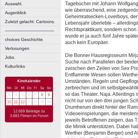
Tagebücher mit Johann Wolfgang G
Auswahl.
wie überraschend, eine zeitgenöss
Augenblick
Geheimratsecken-Loverboys, der
Zuletzt gelacht: Cartoons.
Lebensjahr überlebte – allerding
Rechtspraktikant, sondern schon
––––––––––––––––––––
wurde er ja auch fünf Jahre später
choices Geschichte.
auch kein Europäer.
Verlosungen.
Die Bonner Hausregisseurin Mirja
Jobs.
Suche nach Parallelen der beiden
Kulturlinks
zwischen den Zeilen von Sex Pis
Entflammte Wesen sollen Werther 
Umständen, Regeln und Gepflogen
Kinokalender
zerbrechen und im selbstgewählt
Mo
Di
Mi
Do
Fr
Sa
So
so das Theater. Naja. Allerdings 
3
4
5
6
7
8
9
nicht nur von den drei jungen Sc
10
11
12
13
14
15
16
Drumherum direkt hinter der Ra
12.669 Beiträge zu
Videoeinspielungen, die meistens
3.883 Filmen im Forum
jeweils Betroffenen zeigen, das T
die Mimik unterstützen. Dabei ha
Werther (Benjamin Berger) und Alb