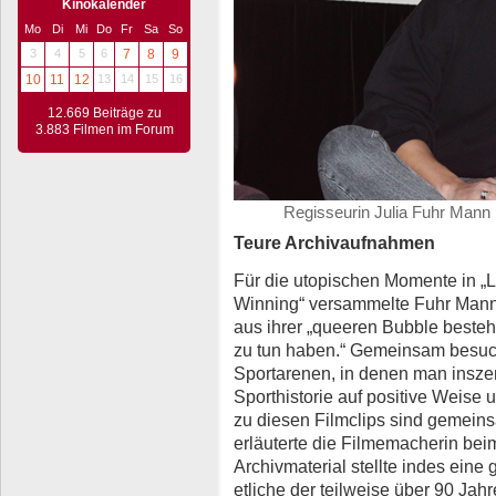
Kinokalender
Mo
Di
Mi
Do
Fr
Sa
So
3
4
5
6
7
8
9
10
11
12
13
14
15
16
12.669 Beiträge zu
3.883 Filmen im Forum
Regisseurin Julia Fuhr Mann
Teure Archivaufnahmen
Für die utopischen Momente in „Li
Winning“ versammelte Fuhr Mann e
aus ihrer „queeren Bubble besteht
zu tun haben.“ Gemeinsam besuc
Sportarenen, in denen man inszen
Sporthistorie auf positive Weise 
zu diesen Filmclips sind gemeins
erläuterte die Filmemacherin be
Archivmaterial stellte indes eine
etliche der teilweise über 90 Jah