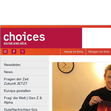
Heute im Kino
Morgen im Kino
Newsletter.
News.
Fragen der Zeit
Zukunft JETZT
Europa gestalten
Frag' die Welt | Gen Z &
Alpha
GuteNachrichten fürs