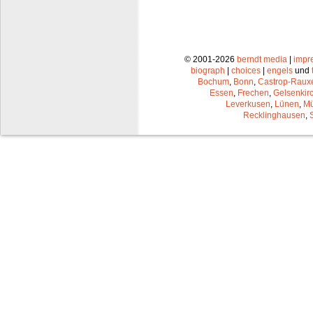
© 2001-2026
berndt media
|
impr
biograph
|
choices
|
engels
und
Bochum
,
Bonn
,
Castrop-Raux
Essen
,
Frechen
,
Gelsenkir
Leverkusen
,
Lünen
,
Mü
Recklinghausen
,