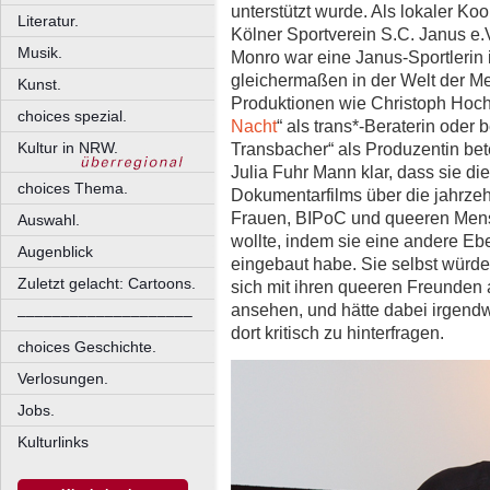
unterstützt wurde. Als lokaler Ko
Literatur.
Kölner Sportverein S.C. Janus e.V.
Musik.
Monro war eine Janus-Sportlerin 
gleichermaßen in der Welt der Me
Kunst.
Produktionen wie Christoph Hoch
choices spezial.
Nacht
“ als trans*-Beraterin oder
Kultur in NRW.
Transbacher“ als Produzentin betei
Julia Fuhr Mann klar, dass sie d
choices Thema.
Dokumentarfilms über die jahrze
Frauen, BIPoC und queeren Mensc
Auswahl.
wollte, indem sie eine andere Ebe
Augenblick
eingebaut habe. Sie selbst würde
Zuletzt gelacht: Cartoons.
sich mit ihren queeren Freunden
ansehen, und hätte dabei irgen
––––––––––––––––––––
dort kritisch zu hinterfragen.
choices Geschichte.
Verlosungen.
Jobs.
Kulturlinks