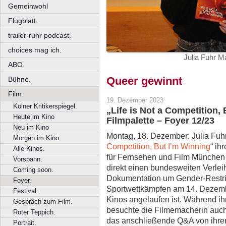
Gemeinwohl
Flugblatt.
trailer-ruhr podcast.
choices mag ich.
Julia Fuhr M
ABO.
Queer gewinnt
Bühne.
Film.
19. Dezember 2023
Kölner Kritikerspiegel.
„Life is Not a Competition, 
Heute im Kino
Filmpalette – Foyer 12/23
Neu im Kino
Montag, 18. Dezember: Julia Fuhr
Morgen im Kino
Competition, But I’m Winning
“ ih
Alle Kinos.
für Fernsehen und Film München v
Vorspann.
direkt einen bundesweiten Verlei
Coming soon.
Dokumentation um Gender-Restrik
Foyer.
Sportwettkämpfen am 14. Dezemb
Festival.
Kinos angelaufen ist. Während ih
Gespräch zum Film.
besuchte die Filmemacherin auch d
Roter Teppich.
das anschließende Q&A von ihre
Portrait.