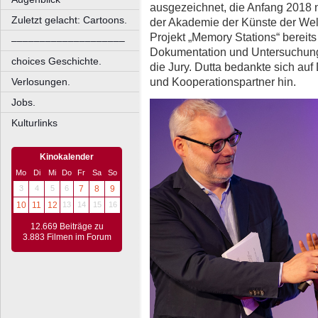
ausgezeichnet, die Anfang 2018 n
Zuletzt gelacht: Cartoons.
der Akademie der Künste der Wel
Projekt „Memory Stations“ bereits
––––––––––––––––––––
Dokumentation und Untersuchung
choices Geschichte.
die Jury. Dutta bedankte sich auf
und Kooperationspartner hin.
Verlosungen.
Jobs.
Kulturlinks
Kinokalender
Mo
Di
Mi
Do
Fr
Sa
So
3
4
5
6
7
8
9
10
11
12
13
14
15
16
12.669 Beiträge zu
3.883 Filmen im Forum