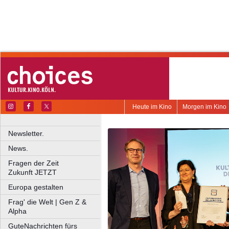
Heute im Kino
Morgen im Kino
Newsletter.
News.
Fragen der Zeit
Zukunft JETZT
Europa gestalten
Frag' die Welt | Gen Z &
Alpha
GuteNachrichten fürs