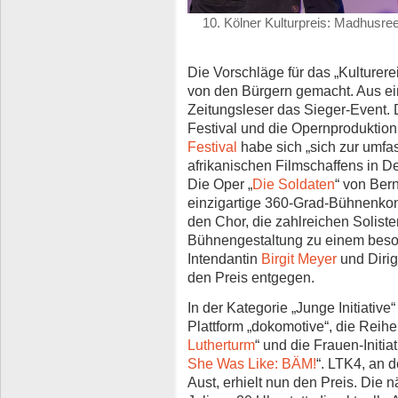
10. Kölner Kulturpreis: Madhusre
Die Vorschläge für das „Kulturere
von den Bürgern gemacht. Aus ei
Zeitungsleser das Sieger-Event. D
Festival und die Opernproduktion
Festival
habe sich „sich zur umfa
afrikanischen Filmschaffens in De
Die Oper „
Die Soldaten
“ von Ber
einzigartige 360-Grad-Bühnenkonz
den Chor, die zahlreichen Solist
Bühnengestaltung zu einem beso
Intendantin
Birgit Meyer
und Diri
den Preis entgegen.
In der Kategorie „Junge Initiative
Plattform „dokomotive“, die Reihe
Lutherturm
“ und die Frauen-Initia
She Was Like: BÄM!
“. LTK4, an 
Aust, erhielt nun den Preis. Die 