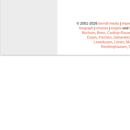
© 2001-2026
berndt media
|
impr
biograph
|
choices
|
engels
und
Bochum
,
Bonn
,
Castrop-Raux
Essen
,
Frechen
,
Gelsenkir
Leverkusen
,
Lünen
,
Mü
Recklinghausen
,