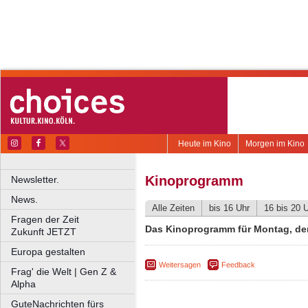
Heute im Kino
Morgen im Kino
Kinoprogramm
Newsletter.
News.
Alle Zeiten
bis 16 Uhr
16 bis 20 
Fragen der Zeit
Das Kinoprogramm für Montag, den
Zukunft JETZT
Europa gestalten
Weitersagen
Feedback
Frag' die Welt | Gen Z &
Alpha
GuteNachrichten fürs