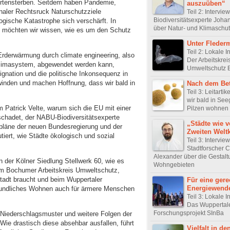
Artensterben. Seitdem haben Pandemie,
auszuüben“
ionaler Rechtsruck Naturschutzziele
Teil 2: Intervi
Biodiversitätsexperte Joha
ogische Katastrophe sich verschärft. In
über Natur- und Klimaschu
r
möchten wir wissen, wie es um den Schutz
Unter Fleder
Teil 2: Lokale In
Erderwärmung durch climate engineering, also
Der Arbeitskrei
 Klimasystem, abgewendet werden kann,
Umweltschutz
signation und die politische Inkonsequenz in
inden und machen Hoffnung, dass wir bald in
Nach dem Be
Teil 3: Leitarti
wir bald in Se
m Patrick Velte, warum sich die EU mit einer
Pilzen wohnen
chadet, der NABU-Biodiversitätsexperte
„Städte wie 
pläne der neuen Bundesregierung und der
Zweiten Welt
tiert, wie Städte ökologisch und sozial
Teil 3: Intervie
Stadtforscher C
Alexander über die Gestalt
in der Kölner Siedlung Stellwerk 60, wie es
Wohngebieten
beim Bochumer Arbeitskreis Umweltschutz,
tadt braucht und beim Wuppertaler
Für eine gere
Energiewend
eundliches Wohnen auch für ärmere Menschen
Teil 3: Lokale In
Das Wuppertal
Forschungsprojekt SInBa
Niederschlagsmuster und weitere Folgen der
Wie drastisch diese absehbar ausfallen, führt
Vielfalt in de