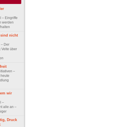
der
el – Eingriffe
m werden
fhalten
sind nicht
w – Der
 Velte über
gen
reit
itiativen –
, heute
edlung
dem wir
l –
t alle an –
niger
tig, Druck
k