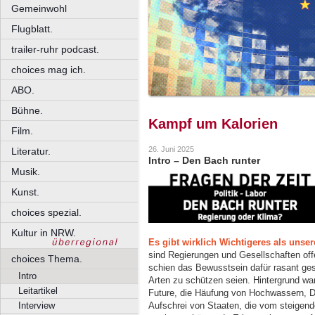
Gemeinwohl
Flugblatt.
trailer-ruhr podcast.
choices mag ich.
ABO.
Bühne.
Kampf um Kalorien
Film.
26. Juni 2025
Literatur.
Intro – Den Bach runter
Musik.
Kunst.
choices spezial.
Kultur in NRW.
Es gibt wirklich Wichtigeres als uns
sind Regierungen und Gesellschaften of
choices Thema.
schien das Bewusstsein dafür rasant ges
Intro
Arten zu schützen seien. Hintergrund war
Leitartikel
Future, die Häufung von Hochwassern, D
Aufschrei von Staaten, die vom steigend
Interview