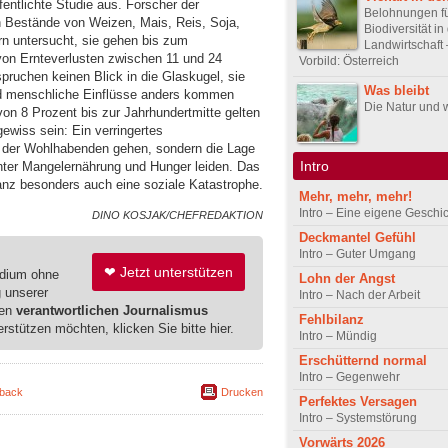
entlichte Studie aus. Forscher der
Belohnungen f
en Bestände von Weizen, Mais, Reis, Soja,
Biodiversität in
rn untersucht, sie gehen bis zum
Landwirtschaft
von Ernteverlusten zwischen 11 und 24
Vorbild: Österreich
spruchen keinen Blick in die Glaskugel, sie
Was bleibt
nd menschliche Einflüsse anders kommen
Die Natur und 
von 8 Prozent bis zur Jahrhundertmitte gelten
gewiss sein: Ein verringertes
 der Wohlhabenden gehen, sondern die Lage
Intro
nter Mangelernährung und Hunger leiden. Das
ganz besonders auch eine soziale Katastrophe.
Mehr, mehr, mehr!
Intro – Eine eigene Geschi
DINO KOSJAK/CHEFREDAKTION
Deckmantel Gefühl
Intro – Guter Umgang
❤ Jetzt unterstützen
edium ohne
Lohn der Angst
g unserer
Intro – Nach der Arbeit
ren
verantwortlichen Journalismus
Fehlbilanz
erstützen möchten, klicken Sie bitte hier.
Intro – Mündig
Erschütternd normal
Intro – Gegenwehr
back
Drucken
Perfektes Versagen
Intro – Systemstörung
Vorwärts 2026