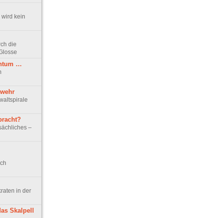
 wird kein
rch die
Glosse
chtum …
m
swehr
waltspirale
bracht?
ächliches –
ich
aten in der
as Skalpell