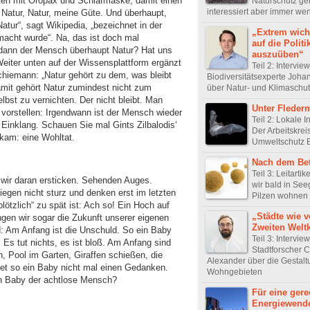
ten mit Oropax und Schlafmaske, damit einen
Naturschutz geh
interessiert aber immer we
. Natur, Natur, meine Güte. Und überhaupt,
atur“, sagt Wikipedia, „bezeichnet in der
„Extrem wich
acht wurde“. Na, das ist doch mal
auf die Politi
st dann der Mensch überhaupt Natur? Hat uns
auszuüben“
Weiter unten auf der Wissensplattform ergänzt
Teil 2: Intervi
hiemann: „Natur gehört zu dem, was bleibt
Biodiversitätsexperte Joha
damit gehört Natur zumindest nicht zum
über Natur- und Klimaschu
lbst zu vernichten. Der nicht bleibt. Man
Unter Fleder
 vorstellen: Irgendwann ist der Mensch wieder
Teil 2: Lokale In
 Einklang. Schauen Sie mal Gints Zilbalodis‘
Der Arbeitskrei
 kam: eine Wohltat.
Umweltschutz
Nach dem Be
Teil 3: Leitarti
s wir daran ersticken. Sehenden Auges.
wir bald in Se
iegen nicht sturz und denken erst im letzten
Pilzen wohnen
lötzlich“ zu spät ist: Ach so! Ein Hoch auf
„Städte wie 
gen wir sogar die Zukunft unserer eigenen
Zweiten Welt
: Am Anfang ist die Unschuld. So ein Baby
Teil 3: Intervie
 Es tut nichts, es ist bloß. Am Anfang sind
Stadtforscher C
h, Pool im Garten, Giraffen schießen, die
Alexander über die Gestalt
et so ein Baby nicht mal einen Gedanken.
Wohngebieten
en Baby der achtlose Mensch?
Für eine gere
Energiewend