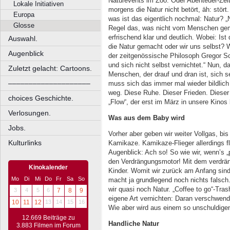
Naturevents im Zoo. Oder Abenteuer-Zel
Lokale Initiativen
morgens die Natur nicht betört, äh: stört
Europa
was ist das eigentlich nochmal: Natur? „N
Glosse
Regel das, was nicht vom Menschen gem
erfrischend klar und deutlich. Wobei: I
Auswahl.
die Natur gemacht oder wir uns selbst? 
Augenblick
der zeitgenössische Philosoph Gregor Sc
und sich nicht selbst vernichtet.“ Nun, 
Zuletzt gelacht: Cartoons.
Menschen, der drauf und dran ist, sich se
––––––––––––––––––––
muss sich das immer mal wieder bildlich
weg. Diese Ruhe. Dieser Frieden. Dieser
choices Geschichte.
„Flow“, der erst im März in unsere Kinos
Verlosungen.
Was aus dem Baby wird
Jobs.
Vorher aber geben wir weiter Vollgas, bi
Kulturlinks
Kamikaze. Kamikaze-Flieger allerdings fl
Augenblick: Ach so! So wie wir, wenn’s „p
den Verdrängungsmotor! Mit dem verdrän
Kinokalender
Kinder. Womit wir zurück am Anfang sind
Mo
Di
Mi
Do
Fr
Sa
So
macht ja grundlegend noch nichts falsch.
wir quasi noch Natur. „Coffee to go“-Tras
3
4
5
6
7
8
9
eigene Art vernichten: Daran verschwend
10
11
12
13
14
15
16
Wie aber wird aus einem so unschuldig
12.669 Beiträge zu
Handliche Natur
3.883 Filmen im Forum