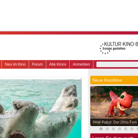
Neu im Kino
Forum
Alle Kinos
Anmelden
Neue Kinofilme
PAW Patrol: Der Dino-Film
Lesen Sie dazu auch: