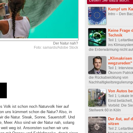
Kampf um Ka
Intro – Den Bac
Keine Frage 
Technik
Teil 1: Leitartik
Der Natur nah?
ins Klimasyste
Foto: samards/Adobe Stock
die Erderwärmung nicht au
„Klimakrisen 
wegzureden“
Teil 1: Intervie
Ökonom Patrick
die Rückabwicklung von
Nachhaltigkeitsregulierun
Von Autos bef
Teil 1: Lokale In
Einst belächelt
Vorbild: Die Si
es Volk ist schon noch Naturvolk hier auf
Stellwerk 60 in Köln
von uns kümmert schon die Natur? Also, in
ir die Natur. Steak, Sonne, Sauerstoff. Und
Der Ast, auf 
se, Meer. Also sind wir der Natur nah, solang
sitzen
 weit weg ist. Ansonsten suchen wir uns
Teil 2: Leitartike