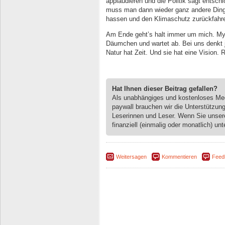
applaudieren und die Politik sagt entsc
muss man dann wieder ganz andere Dinge
hassen und den Klimaschutz zurückfahr
Am Ende geht’s halt immer um mich. My 
Däumchen und wartet ab. Bei uns denkt je
Natur hat Zeit. Und sie hat eine Vision. 
Hat Ihnen dieser Beitrag gefallen?
Als unabhängiges und kostenloses M
paywall brauchen wir die Unterstützun
Leserinnen und Leser. Wenn Sie unse
finanziell (einmalig oder monatlich) unt
Weitersagen
Kommentieren
Feed