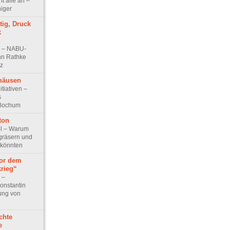
t alle an –
niger
tig, Druck
k
ew – NABU-
nn Rathke
tz
mäusen
itiativen –
s
 Bochum
ton
kel – Warum
egräsern und
 könnten
vor dem
krieg“
w –
onstantin
ung von
chte
e