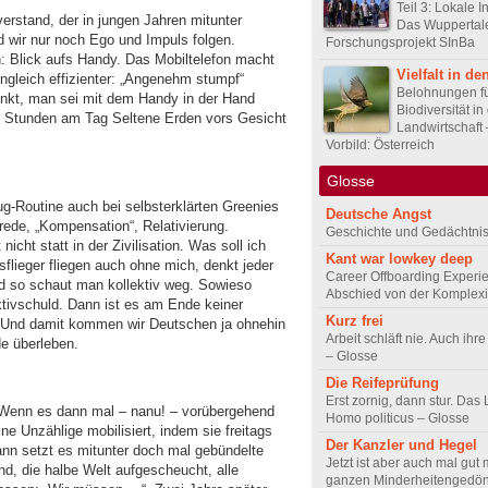
Teil 3: Lokale In
rstand, der in jungen Jahren mitunter
Das Wuppertal
d wir nur noch Ego und Impuls folgen.
Forschungsprojekt SInBa
: Blick aufs Handy. Das Mobiltelefon macht
Vielfalt in de
ngleich effizienter: „Angenehm stumpf“
Belohnungen f
nkt, man sei mit dem Handy in der Hand
Biodiversität in
s Stunden am Tag Seltene Erden vors Gesicht
Landwirtschaft
Vorbild: Österreich
Glosse
g-Routine auch bei selbsterklärten Greenies
Deutsche Angst
srede, „Kompensation“, Relativierung.
Geschichte und Gedächtnis
cht statt in der Zivilisation. Was soll ich
Kant war lowkey deep
sflieger fliegen auch ohne mich, denkt jeder
Career Offboarding Experi
nd so schaut man kollektiv weg. Sowieso
Abschied von der Komplexi
tivschuld. Dann ist es am Ende keiner
Kurz frei
r. Und damit kommen wir Deutschen ja ohnehin
Arbeit schläft nie. Auch ihr
de überleben.
– Glosse
Die Reifeprüfung
Erst zornig, dann stur. Das
 Wenn es dann mal – nanu! – vorübergehend
Homo politicus – Glosse
ne Unzählige mobilisiert, indem sie freitags
Der Kanzler und Hegel
Dann setzt es mitunter doch mal gebündelte
Jetzt ist aber auch mal gut
nd, die halbe Welt aufgescheucht, alle
ganzen Minderheitengedön