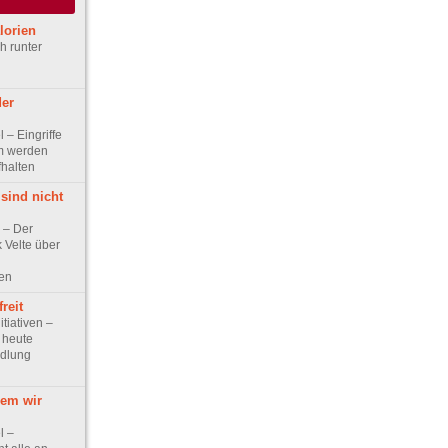
lorien
h runter
der
el – Eingriffe
m werden
fhalten
sind nicht
w – Der
 Velte über
gen
reit
itiativen –
, heute
edlung
dem wir
l –