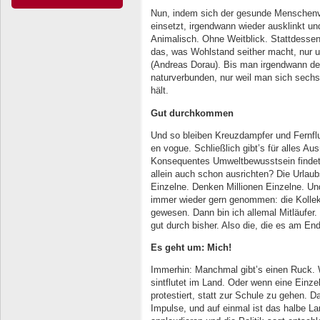
Nun, indem sich der gesunde Menschenve
einsetzt, irgendwann wieder ausklinkt un
Animalisch. Ohne Weitblick. Stattdessen
das, was Wohlstand seither macht, nur u
(Andreas Dorau). Bis man irgendwann de
naturverbunden, nur weil man sich sech
hält.
Gut durchkommen
Und so bleiben Kreuzdampfer und Fernflu
en vogue. Schließlich gibt’s für alles Au
Konsequentes Umweltbewusstsein findet ni
allein auch schon ausrichten? Die Urlaub
Einzelne. Denken Millionen Einzelne. U
immer wieder gern genommen: die Kollek
gewesen. Dann bin ich allemal Mitläufe
gut durch bisher. Also die, die es am En
Es geht um: Mich!
Immerhin: Manchmal gibt’s einen Ruck.
sintflutet im Land. Oder wenn eine Einzel
protestiert, statt zur Schule zu gehen. 
Impulse, und auf einmal ist das halbe La