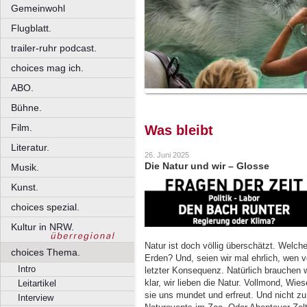
Gemeinwohl
Flugblatt.
trailer-ruhr podcast.
choices mag ich.
ABO.
Bühne.
Film.
Was bleibt
Literatur.
26. Juni 2025
Die Natur und wir – Glosse
Musik.
Kunst.
choices spezial.
Kultur in NRW.
Natur ist doch völlig überschätzt. Welch
choices Thema.
Erden? Und, seien wir mal ehrlich, wen 
Intro
letzter Konsequenz. Natürlich brauchen w
klar, wir lieben die Natur. Vollmond, Wie
Leitartikel
sie uns mundet und erfreut. Und nicht zu
Interview