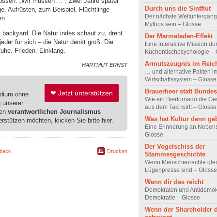
hlossen: „Wir müssen …“. Zwei Jahre später
Durch uns die Sintflut
. Aufrüsten, zum Beispiel, Flüchtlinge
Der nächste Weltuntergang
en.
Mythos sein – Glosse
backyard. Die Natur indes schaut zu, dreht
Der Marmeladen-Effekt
der für sich – die Natur denkt groß. Die
Eine interaktive Mission du
Ruhe. Frieden. Einklang.
Küchentischpsychologie – 
Armutszeugnis im Rei
HARTMUT ERNST
… und alternative Fakten i
Wirtschaftssystem – Glosse
Brauerheer statt Bunde
❤ Jetzt unterstützen
edium ohne
Wie ein Biertornado die Ge
g unserer
aus dem Takt wirft – Glosse
ren
verantwortlichen Journalismus
Was hat Kultur denn ge
erstützen möchten, klicken Sie bitte hier.
Eine Erinnerung an Nebens
Glosse
Der Vogelschiss der
back
Drucken
Stammesgeschichte
Wenn Menschenrechte gle
Lügenpresse sind – Glosse
Wenn dir das reicht
Demokraten und Antidemokr
Demokratie – Glosse
Wenn der Shareholder d