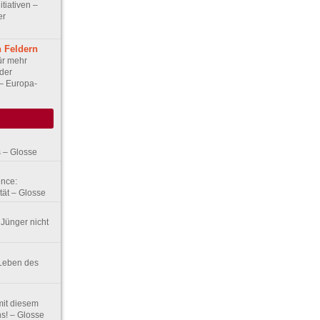
itiativen –
er
n Feldern
ür mehr
 der
 – Europa-
 – Glosse
ence:
tät – Glosse
e Jünger nicht
 Leben des
 mit diesem
s! – Glosse