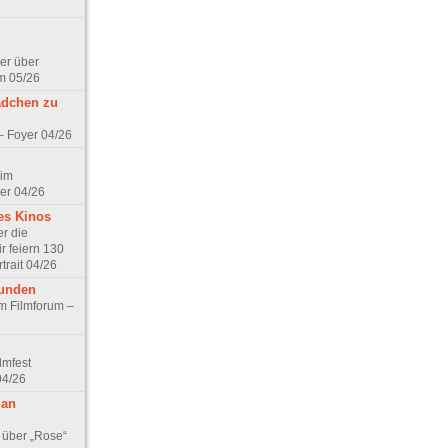
er über
m 05/26
ädchen zu
 – Foyer 04/26
 im
er 04/26
es Kinos
r die
r feiern 130
trait 04/26
eunden
im Filmforum –
lmfest
04/26
 an
 über „Rose“