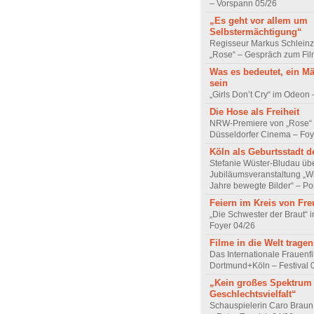
– Vorspann 05/26
„Es geht vor allem um
Selbstermächtigung“
Regisseur Markus Schleinz
„Rose“ – Gespräch zum Fil
Was es bedeutet, ein M
sein
„Girls Don’t Cry“ im Odeon
Die Hose als Freiheit
NRW-Premiere von „Rose“
Düsseldorfer Cinema – Foy
Köln als Geburtsstadt d
Stefanie Wüster-Bludau übe
Jubiläumsveranstaltung „Wi
Jahre bewegte Bilder“ – Por
Feiern im Kreis von Fr
„Die Schwester der Braut“ 
Foyer 04/26
Filme in die Welt tragen
Das Internationale Frauenfi
Dortmund+Köln – Festival 
„Kein großes Spektrum
Geschlechtsvielfalt“
Schauspielerin Caro Braun