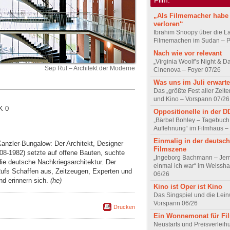
„Als Filmemacher habe 
verloren“
Ibrahim Snoopy über die L
Filmemachen im Sudan – Po
Nach wie vor relevant
„Virginia Woolf’s Night & D
Sep Ruf – Architekt der Moderne
Cinenova – Foyer 07/26
Was uns im Juli erwarte
Das „größte Fest aller Zeite
und Kino – Vorspann 07/26
K 0
Oppositionelle in der 
„Bärbel Bohley – Tagebuch
Auflehnung“ im Filmhaus –
Einmalig in der deutsc
zler-Bungalow: Der Architekt, Designer
Filmszene
08-1982) setzte auf offene Bauten, suchte
„Ingeborg Bachmann – Jem
die deutsche Nachkriegsarchitektur. Der
einmal ich war“ im Weissha
Rufs Schaffen aus, Zeitzeugen, Experten und
06/26
nd erinnern sich.
(he)
Kino ist Oper ist Kino
Das Singspiel und die Lei
Vorspann 06/26
Drucken
Ein Wonnemonat für Fi
Neustarts und Preisverlei