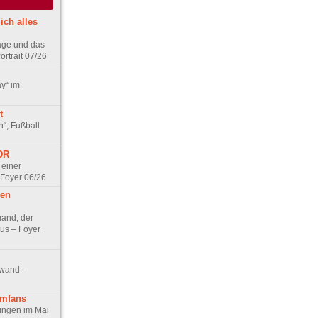
ich alles
age und das
rtrait 07/26
ay“ im
t
n“, Fußball
DDR
 einer
 Foyer 06/26
hen
and, der
us – Foyer
nwand –
lmfans
hungen im Mai