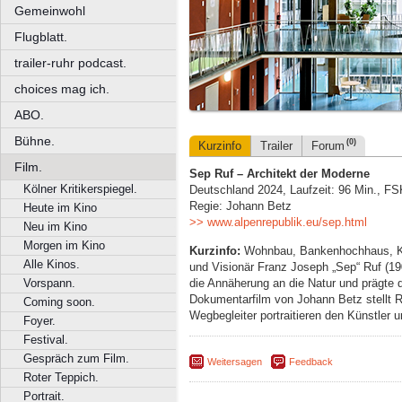
Gemeinwohl
Flugblatt.
trailer-ruhr podcast.
choices mag ich.
ABO.
Bühne.
(0)
Kurzinfo
Trailer
Forum
Film.
Sep Ruf – Architekt der Moderne
Kölner Kritikerspiegel.
Deutschland 2024, Laufzeit: 96 Min., FS
Regie: Johann Betz
Heute im Kino
>> www.alpenrepublik.eu/sep.html
Neu im Kino
Morgen im Kino
Kurzinfo:
Wohnbau, Bankenhochhaus, Kan
Alle Kinos.
und Visionär Franz Joseph „Sep“ Ruf (19
die Annäherung an die Natur und prägte 
Vorspann.
Dokumentarfilm von Johann Betz stellt 
Coming soon.
Wegbegleiter portraitieren den Künstler u
Foyer.
Festival.
Gespräch zum Film.
Weitersagen
Feedback
Roter Teppich.
Portrait.