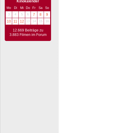
Kinokalender
Mo
Di
Mi
Do
Fr
Sa
So
3
4
5
6
7
8
9
10
11
12
13
14
15
16
12.669 Beiträge zu
3.883 Filmen im Forum