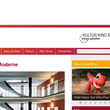
Neu im Kino
Forum
Alle Kinos
Anmelden
 Moderne
Neue Kinofilme
PAW Patrol: Der Dino-Film
Film.