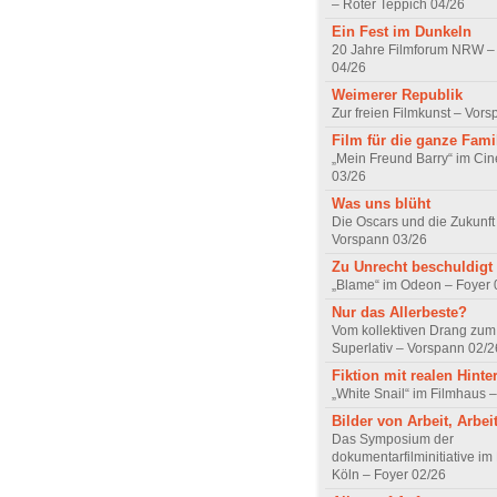
– Roter Teppich 04/26
Ein Fest im Dunkeln
20 Jahre Filmforum NRW – 
04/26
Weimerer Republik
Zur freien Filmkunst – Vor
Film für die ganze Fami
„Mein Freund Barry“ im Ci
03/26
Was uns blüht
Die Oscars und die Zukunft 
Vorspann 03/26
Zu Unrecht beschuldigt
„Blame“ im Odeon – Foyer 
Nur das Allerbeste?
Vom kollektiven Drang zum r
Superlativ – Vorspann 02/2
Fiktion mit realen Hint
„White Snail“ im Filmhaus 
Bilder von Arbeit, Arbei
Das Symposium der
dokumentarfilminitiative im
Köln – Foyer 02/26