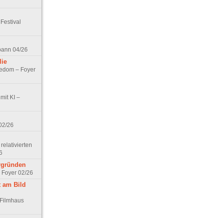
Festival
spann 04/26
lie
nedom – Foyer
mit KI –
02/26
elativierten
6
ergründen
– Foyer 02/26
t am Bild
 Filmhaus