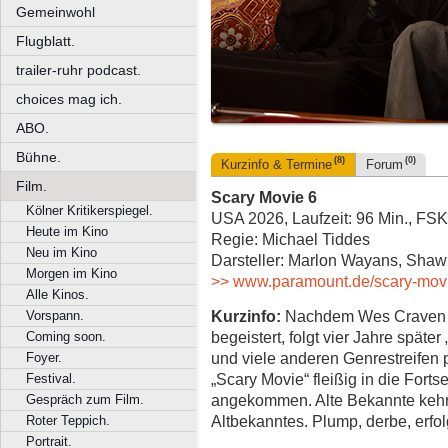
Gemeinwohl
Flugblatt.
trailer-ruhr podcast.
choices mag ich.
ABO.
Bühne.
(8)
(0)
Kurzinfo & Termine
Forum
Film.
Scary Movie 6
Kölner Kritikerspiegel.
USA 2026, Laufzeit: 96 Min., FSK
Heute im Kino
Regie: Michael Tiddes
Neu im Kino
Darsteller: Marlon Wayans, Sha
Morgen im Kino
>> www.paramount.de/scary-mov
Alle Kinos.
Kurzinfo:
Nachdem Wes Craven 1
Vorspann.
begeistert, folgt vier Jahre späte
Coming soon.
und viele anderen Genrestreifen 
Foyer.
„Scary Movie“ fleißig in die Fortse
Festival.
angekommen. Alte Bekannte kehr
Gespräch zum Film.
Altbekanntes. Plump, derbe, erfol
Roter Teppich.
Portrait.