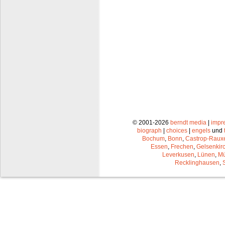
© 2001-2026
berndt media
|
impr
biograph
|
choices
|
engels
und
Bochum
,
Bonn
,
Castrop-Raux
Essen
,
Frechen
,
Gelsenkir
Leverkusen
,
Lünen
,
Mü
Recklinghausen
,