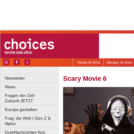
Heute im Kino
Morgen im Kino
Scary Movie 6
Newsletter.
News.
Fragen der Zeit
Zukunft JETZT
Europa gestalten
Frag' die Welt | Gen Z &
Alpha
GuteNachrichten fürs