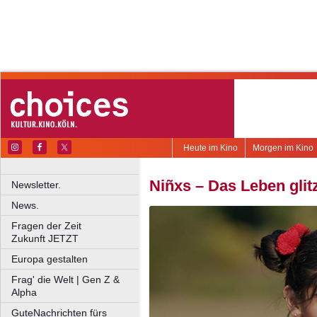
Heute im Kino
Morgen im Kino
Niñxs – Das Leben glit
Newsletter.
News.
Fragen der Zeit
Zukunft JETZT
Europa gestalten
Frag' die Welt | Gen Z &
Alpha
GuteNachrichten fürs