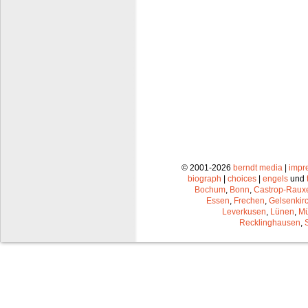
© 2001-2026
berndt media
|
impr
biograph
|
choices
|
engels
und
Bochum
,
Bonn
,
Castrop-Raux
Essen
,
Frechen
,
Gelsenkir
Leverkusen
,
Lünen
,
Mü
Recklinghausen
,