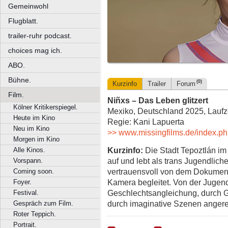
Gemeinwohl
Flugblatt.
trailer-ruhr podcast.
choices mag ich.
ABO.
Bühne.
(0)
Kurzinfo
Trailer
Forum
Film.
Niñxs – Das Leben glitzert
Kölner Kritikerspiegel.
Mexiko, Deutschland 2025, Laufze
Heute im Kino
Regie: Kani Lapuerta
Neu im Kino
>> www.missingfilms.de/index.php
Morgen im Kino
Kurzinfo:
Die Stadt Tepoztlán im 
Alle Kinos.
auf und lebt als trans Jugendliche
Vorspann.
vertrauensvoll von dem Dokument
Coming soon.
Kamera begleitet. Von der Jugend
Foyer.
Geschlechtsangleichung, durch Gl
Festival.
durch imaginative Szenen angere
Gespräch zum Film.
Roter Teppich.
Portrait.