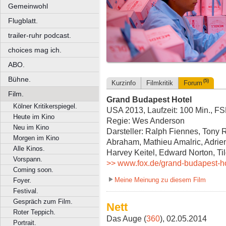
Gemeinwohl
Flugblatt.
trailer-ruhr podcast.
choices mag ich.
ABO.
Bühne.
(5)
Kurzinfo
Filmkritik
Forum
Film.
Grand Budapest Hotel
Kölner Kritikerspiegel.
USA 2013, Laufzeit: 100 Min., F
Heute im Kino
Regie: Wes Anderson
Neu im Kino
Darsteller: Ralph Fiennes, Tony 
Morgen im Kino
Abraham, Mathieu Amalric, Adrien
Alle Kinos.
Harvey Keitel, Edward Norton, Ti
Vorspann.
>> www.fox.de/grand-budapest-h
Coming soon.
Meine Meinung zu diesem Film
Foyer.
Festival.
Gespräch zum Film.
Nett
Roter Teppich.
Das Auge (
360
), 02.05.2014
Portrait.