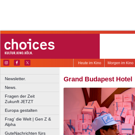
Heute im Kino
Morgen im Kino
Grand Budapest Hotel
Newsletter.
News.
Fragen der Zeit
Zukunft JETZT
Europa gestalten
Frag' die Welt | Gen Z &
Alpha
GuteNachrichten fürs