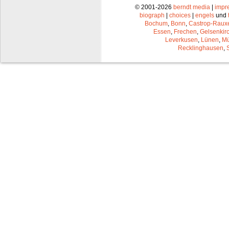
© 2001-2026
berndt media
|
impr
biograph
|
choices
|
engels
und
Bochum
,
Bonn
,
Castrop-Raux
Essen
,
Frechen
,
Gelsenkir
Leverkusen
,
Lünen
,
Mü
Recklinghausen
,