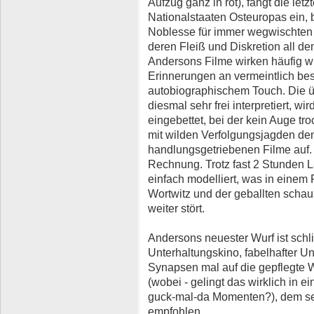
Aufzug ganz in rot), fängt die let
Nationalstaaten Osteuropas ein, 
Noblesse für immer wegwischten –
deren Fleiß und Diskretion all d
Andersons Filme wirken häufig w
Erinnerungen an vermeintlich bess
autobiographischem Touch. Die ü
diesmal sehr frei interpretiert, w
eingebettet, bei der kein Auge tr
mit wilden Verfolgungsjagden den
handlungsgetriebenen Filme auf.
Rechnung. Trotz fast 2 Stunden L
einfach modelliert, was in einem 
Wortwitz und der geballten schau
weiter stört.
Andersons neuester Wurf ist schl
Unterhaltungskino, fabelhafter Un
Synapsen mal auf die gepflegte
(wobei - gelingt das wirklich in e
guck-mal-da Momenten?), dem se
empfohlen.