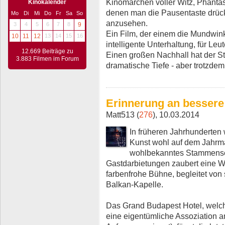
Kinomärchen voller Witz, Phantas
Kinokalender
denen man die Pausentaste drück
Mo
Di
Mi
Do
Fr
Sa
So
anzusehen.
3
4
5
6
7
8
9
Ein Film, der einem die Mundwinke
10
11
12
13
14
15
16
intelligente Unterhaltung, für Leut
12.669 Beiträge zu
Einen großen Nachhall hat der Str
3.883 Filmen im Forum
dramatische Tiefe - aber trotzde
Erinnerung an bessere
Matt513 (
276
), 10.03.2014
In früheren Jahrhunderte
Kunst wohl auf dem Jahrma
wohlbekanntes Stammens
Gastdarbietungen zaubert eine W
farbenfrohe Bühne, begleitet vo
Balkan-Kapelle.
Das Grand Budapest Hotel, welch
eine eigentümliche Assoziation a