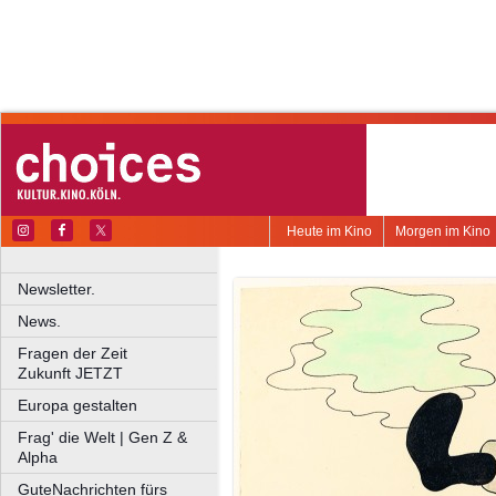
Heute im Kino
Morgen im Kino
Newsletter.
News.
Fragen der Zeit
Zukunft JETZT
Europa gestalten
Frag' die Welt | Gen Z &
Alpha
GuteNachrichten fürs