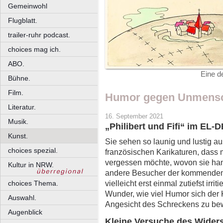
Gemeinwohl
Flugblatt.
trailer-ruhr podcast.
choices mag ich.
ABO.
Eine de
Bühne.
Film.
Humor gegen Unmensch
Literatur.
16. September 2021
Musik.
„Philibert und Fifi“ im EL-
Kunst.
Sie sehen so launig und lustig aus,
choices spezial.
französischen Karikaturen, dass
vergessen möchte, wovon sie han
Kultur in NRW.
andere Besucher der kommendem
vielleicht erst einmal zutiefst irrit
choices Thema.
Wunder, wie viel Humor sich der K
Auswahl.
Angesicht des Schreckens zu be
Augenblick
Kleine Versuche des Wider