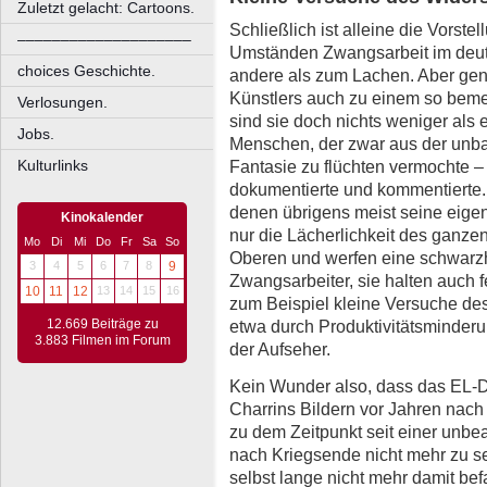
Zuletzt gelacht: Cartoons.
Schließlich ist alleine die Vorste
––––––––––––––––––––
Umständen Zwangsarbeit im deuts
choices Geschichte.
andere als zum Lachen. Aber ge
Künstlers auch zu einem so bem
Verlosungen.
sind sie doch nichts weniger als 
Jobs.
Menschen, der zwar aus der unba
Fantasie zu flüchten vermochte – 
Kulturlinks
dokumentierte und kommentierte.
denen übrigens meist seine eigens 
Kinokalender
nur die Lächerlichkeit des ganz
Mo
Di
Mi
Do
Fr
Sa
So
Oberen und werfen eine schwarzh
3
4
5
6
7
8
9
Zwangsarbeiter, sie halten auch f
10
11
12
13
14
15
16
zum Beispiel kleine Versuche des
etwa durch Produktivitätsminder
12.669 Beiträge zu
3.883 Filmen im Forum
der Aufseher.
Kein Wunder also, dass das EL-
Charrins Bildern vor Jahren nach
zu dem Zeitpunkt seit einer unbe
nach Kriegsende nicht mehr zu se
selbst lange nicht mehr damit bef