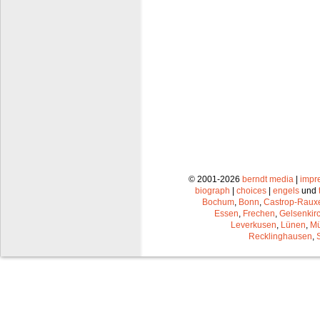
© 2001-2026
berndt media
|
impr
biograph
|
choices
|
engels
und
Bochum
,
Bonn
,
Castrop-Raux
Essen
,
Frechen
,
Gelsenkir
Leverkusen
,
Lünen
,
Mü
Recklinghausen
,