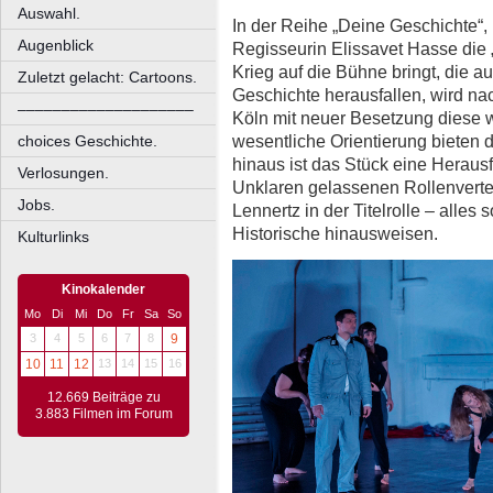
Auswahl.
In der Reihe „Deine Geschichte“,
Augenblick
Regisseurin Elissavet Hasse die
Krieg auf die Bühne bringt, die 
Zuletzt gelacht: Cartoons.
Geschichte herausfallen, wird na
––––––––––––––––––––
Köln mit neuer Besetzung diese w
wesentliche Orientierung bieten da
choices Geschichte.
hinaus ist das Stück eine Herausf
Verlosungen.
Unklaren gelassenen Rollenvert
Jobs.
Lennertz in der Titelrolle – alles 
Historische hinausweisen.
Kulturlinks
Kinokalender
Mo
Di
Mi
Do
Fr
Sa
So
3
4
5
6
7
8
9
10
11
12
13
14
15
16
12.669 Beiträge zu
3.883 Filmen im Forum