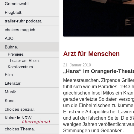
Gemeinwohl
Flugblatt.
trailer-ruhr podcast.
choices mag ich.
ABO.
Bühne.
Arzt für Menschen
Premiere.
Theater am Rhein.
21. Januar 2019
Komikzentrum.
„Hans“ im Orangerie-Theate
Film.
Meeresrauschen. Zirpende Grillen
Literatur.
fühlt sich wie im Paradies. 1943 h
Musik.
griechischen Insel Milos ein Kra
gerade verletzte Soldaten versorg
Kunst.
um die Einheimischen zu kümmern
choices spezial.
Er ist eine Art apolitischer Lawr
und auf der falschen Seite. Die 57
Kultur in NRW.
wenigen Jahren veröffentlicht wu
choices Thema.
Stimmungen und Gedanken.