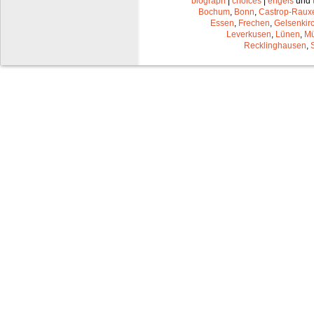
biograph
|
choices
|
engels
und
Bochum
,
Bonn
,
Castrop-Raux
Essen
,
Frechen
,
Gelsenkir
Leverkusen
,
Lünen
,
Mü
Recklinghausen
,