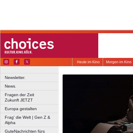
Heute im Kino
Morgen im Kino
Newsletter.
News.
Fragen der Zeit
Zukunft JETZT
Europa gestalten
Frag' die Welt | Gen Z &
Alpha
GuteNachrichten fürs