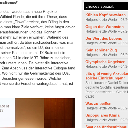
rnalismus!“
choices spezial.
endes, werden auch neue Projekte
Kühlen Kopf bewahren
Wilfried Runde, die mit ihrer These, dass
Holgers letzte Worte – 08/2
eines „Flows“ erreicht, das DJing in den
Gegen den Wohnsinn
n man klare Ziele verfolgt, keine Angst davor
Holgers letzte Worte – 07/2
e Herausforderungen und das Können im
ht mehr auf einen einwirken. Während des
Der Wert des Lebens
 man aufhört darüber nachzudenken, was man
Holgers letzte Worte – 06/2
ect themselves“, so ein DJ, der in einem
Kein schöner Zug
seiner Passion spricht. DJBrain sei ein
Holgers letzte Worte – 05/2
tt einen DJ in eine MRT Röhre zu schieben,
Olympische Ungeister
it untersuchen. Da bietet die Interactive
Holgers letzte Worte – 04/2
: Zum Abschluss der Interactive Cologne fand
. Wo nicht nur die Gehirnaktivität des DJs,
„Es gibt wenig Akzeptan
solche Einrichtungen“
er Besucher gemessen wurde. Welche
Suchtforscher Daniel Deim
 wie sie die Forscher weitergebracht hat, ist
geplante Suchthilfezentrum
Pantaleonsviertel – Gleic
03/26
Was zu beißen
Holgers letzte Worte – 03/2
Unpopuläres Klima
Holgers letzte Worte – 02/2
Saat des Antisemitismu