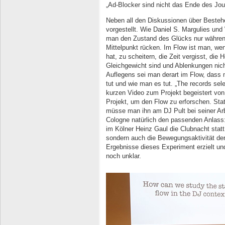
„Ad-Blocker sind nicht das Ende des Jou
Neben all den Diskussionen über Besteh
vorgestellt. Wie Daniel S. Margulies und 
man den Zustand des Glücks nur während 
Mittelpunkt rücken. Im Flow ist man, wen
hat, zu scheitern, die Zeit vergisst, di
Gleichgewicht sind und Ablenkungen nic
Auflegens sei man derart im Flow, dass
tut und wie man es tut. „The records sel
kurzen Video zum Projekt begeistert von 
Projekt, um den Flow zu erforschen. Sta
müsse man ihn am DJ Pult bei seiner Arbe
Cologne natürlich den passenden Anlass
im Kölner Heinz Gaul die Clubnacht statt
sondern auch die Bewegungsaktivität d
Ergebnisse dieses Experiment erzielt und
noch unklar.