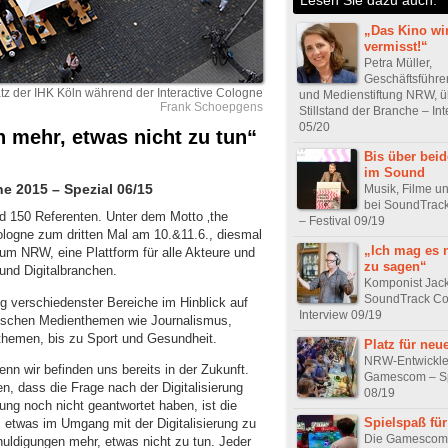
„Das Kino wi
vermisst!“
Petra Müller,
Geschäftsführer
tz der IHK Köln während der Interactive Cologne
und Medienstiftung NRW, ü
Frank Schoepgens
Stillstand der Branche – In
05/20
 mehr, etwas nicht zu tun“
Bis über bei
im Sound
ne 2015 – Spezial 06/15
Musik, Filme 
bei SoundTrac
d 150 Referenten. Unter dem Motto ‚the
– Festival 09/19
 Cologne zum dritten Mal am 10.&11.6., diesmal
„Ich mag es n
m NRW, eine Plattform für alle Akteure und
zu sagen“
 und Digitalbranchen.
Komponist Jack
SoundTrack Co
g verschiedenster Bereiche im Hinblick auf
Interview 09/19
ssischen Medienthemen wie Journalismus,
themen, bis zu Sport und Gesundheit.
Platz für neu
NRW-Entwickler
denn wir befinden uns bereits in der Zukunft.
Gamescom – Sp
n, dass die Frage nach der Digitalisierung
08/19
erung noch nicht geantwortet haben, ist die
Spielspaß für
, etwas im Umgang mit der Digitalisierung zu
Die Gamescom 
chuldigungen mehr, etwas nicht zu tun. Jeder