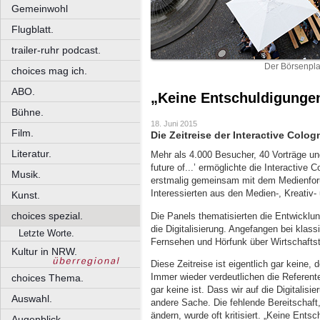
Gemeinwohl
Flugblatt.
trailer-ruhr podcast.
Der Börsenpla
choices mag ich.
ABO.
„Keine Entschuldigungen
Bühne.
18. Juni 2015
Film.
Die Zeitreise der Interactive Colog
Literatur.
Mehr als 4.000 Besucher, 40 Vorträge un
future of...’ ermöglichte die Interactive
Musik.
erstmalig gemeinsam mit dem Medienforu
Interessierten aus den Medien-, Kreativ-
Kunst.
choices spezial.
Die Panels thematisierten die Entwicklun
die Digitalisierung. Angefangen bei kla
Letzte Worte.
Fernsehen und Hörfunk über Wirtschafts
Kultur in NRW.
Diese Zeitreise ist eigentlich gar keine, 
Immer wieder verdeutlichen die Referente
choices Thema.
gar keine ist. Dass wir auf die Digitalisi
Auswahl.
andere Sache. Die fehlende Bereitschaft
ändern, wurde oft kritisiert. „Keine Ents
Augenblick