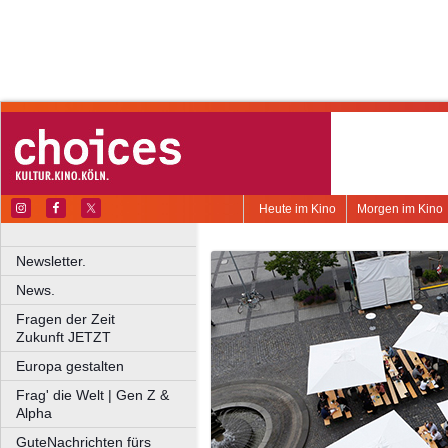
Heute im Kino
Morgen im Kino
Newsletter.
News.
Fragen der Zeit
Zukunft JETZT
Europa gestalten
Frag' die Welt | Gen Z &
Alpha
GuteNachrichten fürs