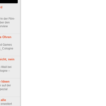
rd
in der Film-
ber den
terview
de Ohren
und Games
k_Cologne
icht, nein
 Wall bei
logne –
e Ideen
 auf der
ezial
 alle
erweitert