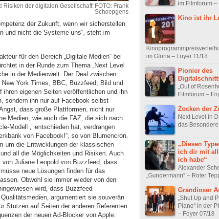
im Filmforum –
Risiken der digitalen Gesellschaft' FOTO: Frank
Schoepgens
Kino ist ihr 
ompetenz der Zukunft, wenn wir sicherstellen
n und nicht die Systeme uns“, steht im
Kinoprogrammpreisverleih
im Gloria – Foyer 11/18
kteur für den Bereich „Digitale Medien“ bei
fürchtet in der Runde zum Thema „Next Level
Pionier des
che in der Medienwelt: Der Deal zwischen
Digitalschnitt
 New York Times, BBC, Buzzfeed, Bild und
„Out of Rosenh
uf ihren eigenen Seiten veröffentlichen und ihn
Filmforum – Fo
n, sondern ihn nur auf Facebook selbst
Zocken der Z
Angst, dass große Plattformen, nicht nur
Next Level in D
he Medien, wie auch die FAZ, die sich nach
das Besondere
le-Modell ‚’ entschieden hat, verdrängen
Werkbank von Facebook!“, so von Blumencron.
„Diesen Type
em um die Entwicklungen der klassischen
ich dir mit a
g und all die Möglichkeiten und Risiken. Auch
ich habe“
al von Juliane Leopold von Buzzfeed, dass
Alexander Sche
 müsse neue Lösungen finden für das
„Gundermann“ – Roter Tep
 lassen. Obwohl sie immer wieder von den
hingewiesen wird, dass Buzzfeed
Grandioser Au
 Qualitätsmedien, argumentiert sie souverän
„Shut Up and P
Piano“ in der 
Für Stutzen auf Seiten der anderen Referenten
– Foyer 07/18
equenzen der neuen Ad-Blocker von Apple: