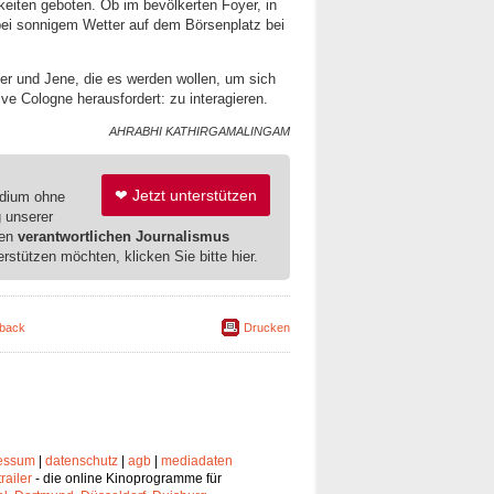
eiten geboten. Ob im bevölkerten Foyer, in
ei sonnigem Wetter auf dem Börsenplatz bei
er und Jene, die es werden wollen, um sich
ive Cologne herausfordert: zu interagieren.
AHRABHI KATHIRGAMALINGAM
❤ Jetzt unterstützen
edium ohne
g unserer
ren
verantwortlichen Journalismus
erstützen möchten, klicken Sie bitte hier.
back
Drucken
essum
|
datenschutz
|
agb
|
mediadaten
trailer
- die online Kinoprogramme für