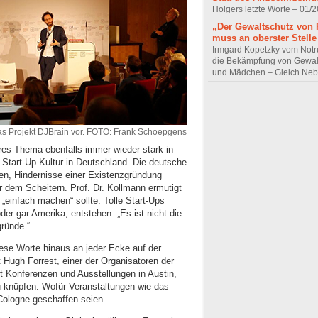
Holgers letzte Worte – 01/2
„Der Gewaltschutz von 
muss an oberster Stelle
Irmgard Kopetzky vom Notr
die Bekämpfung von Gewal
und Mädchen – Gleich Neb
 das Projekt DJBrain vor. FOTO: Frank Schoepgens
eres Thema ebenfalls immer wieder stark in
 Start-Up Kultur in Deutschland. Die deutsche
ellen, Hindernisse einer Existenzgründung
or dem Scheitern. Prof. Dr. Kollmann ermutigt
einfach machen“ sollte. Tolle Start-Ups
der gar Amerika, entstehen. „Es ist nicht die
gründe.“
iese Worte hinaus an jeder Ecke auf der
 Hugh Forrest, einer der Organisatoren der
it Konferenzen und Ausstellungen in Austin,
u knüpfen. Wofür Veranstaltungen wie das
Cologne geschaffen seien.