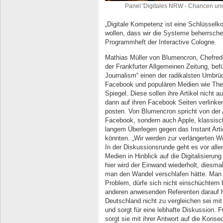
Panel 'Digitales NRW - Chancen und 
„Digitale Kompetenz ist eine Schlüsselk
wollen, dass wir die Systeme beherrsche
Programmheft der Interactive Cologne.
Mathias Müller von Blumencron, Chefreda
der Frankfurter Allgemeinen Zeitung, be
Journalism“ einen der radikalsten Umbrü
Facebook und populären Medien wie The
Spiegel. Diese sollen ihre Artikel nicht a
dann auf ihren Facebook Seiten verlinke
posten. Von Blumencron spricht von der 
Facebook, sondern auch Apple, klassisc
langem Überlegen gegen das Instant Artic
könnten. „Wir werden zur verlängerten 
In der Diskussionsrunde geht es vor all
Medien in Hinblick auf die Digitalisierun
hier wird der Einwand wiederholt, diesm
man den Wandel verschlafen hätte. Man
Problem, dürfe sich nicht einschüchtern
anderen anwesenden Referenten darauf 
Deutschland nicht zu vergleichen sei mit
und sorgt für eine lebhafte Diskussion. 
sorgt sie mit ihrer Antwort auf die Kons