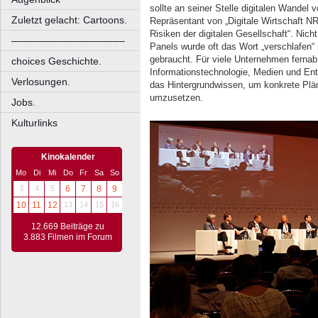
sollte an seiner Stelle digitalen Wandel 
Zuletzt gelacht: Cartoons.
Repräsentant von „Digitale Wirtschaft 
Risiken der digitalen Gesellschaft“. Nic
––––––––––––––––––––
Panels wurde oft das Wort „verschlafen“
gebraucht. Für viele Unternehmen ferna
choices Geschichte.
Informationstechnologie, Medien und Ente
Verlosungen.
das Hintergrundwissen, um konkrete Plän
umzusetzen.
Jobs.
Kulturlinks
Kinokalender
Mo
Di
Mi
Do
Fr
Sa
So
3
4
5
6
7
8
9
10
11
12
13
14
15
16
12.669 Beiträge zu
3.883 Filmen im Forum