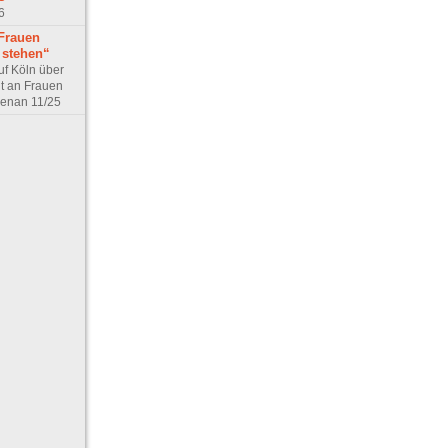
6
Frauen
 stehen“
uf Köln über
t an Frauen
enan 11/25