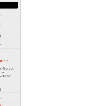
6
6
6
6
6
z für
el über das
 im
h Nebenan
6
6
s