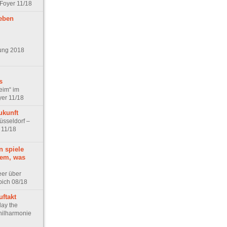
 Foyer 11/18
Leben
ung 2018
s
eim“ im
yer 11/18
ukunft
üsseldorf –
 11/18
n spiele
llem, was
er über
pich 08/18
ftakt
lay the
Philharmonie