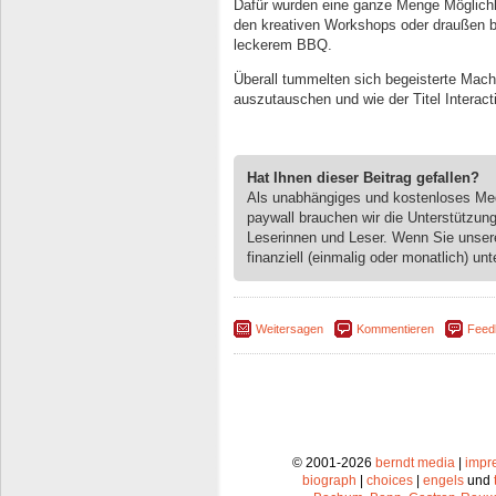
Dafür wurden eine ganze Menge Möglichk
den kreativen Workshops oder draußen b
leckerem BBQ.
Überall tummelten sich begeisterte Mach
auszutauschen und wie der Titel Interact
Hat Ihnen dieser Beitrag gefallen?
Als unabhängiges und kostenloses M
paywall brauchen wir die Unterstützun
Leserinnen und Leser. Wenn Sie unse
finanziell (einmalig oder monatlich) unt
Weitersagen
Kommentieren
Feed
© 2001-2026
berndt media
|
impr
biograph
|
choices
|
engels
und