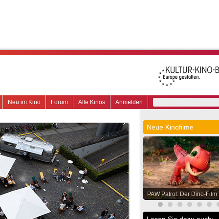
Neu im Kino
Forum
Alle Kinos
Anmelden
Neue Kinofilme
PAW Patrol: Der Dino-Film
Lesen Sie dazu auch: