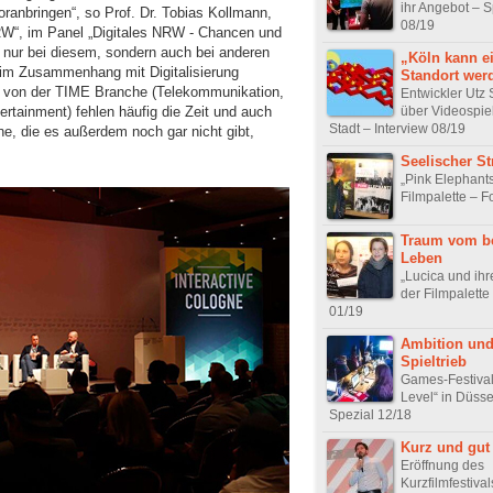
ihr Angebot – S
voranbringen“, so Prof. Dr. Tobias Kollmann,
08/19
NRW“, im Panel „Digitales NRW - Chancen und
ht nur bei diesem, sondern auch bei anderen
„Köln kann ei
 im Zusammenhang mit Digitalisierung
Standort wer
b von der TIME Branche (Telekommunikation,
Entwickler Utz 
über Videospiel
rtainment) fehlen häufig die Zeit und auch
Stadt – Interview 08/19
e, die es außerdem noch gar nicht gibt,
Seelischer St
„Pink Elephants
Filmpalette – F
Traum vom b
Leben
„Lucica und ihr
der Filmpalette
01/19
Ambition un
Spieltrieb
Games-Festival
Level“ in Düsse
Spezial 12/18
Kurz und gut
Eröffnung des
Kurzfilmfestiva