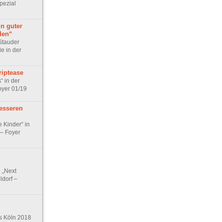
pezial
n guter
den“
Stauder
e in der
riptease
“ in der
oyer 01/19
esseren
e Kinder“ in
 – Foyer
d
 „Next
ldorf –
ls Köln 2018