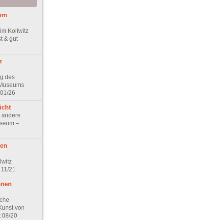
vom
im Kollwitz
 & gut
z
g des
z Museums
 01/26
icht
d andere
useum –
ßen
lwitz
 11/21
enen
sche
Kunst von
t 08/20