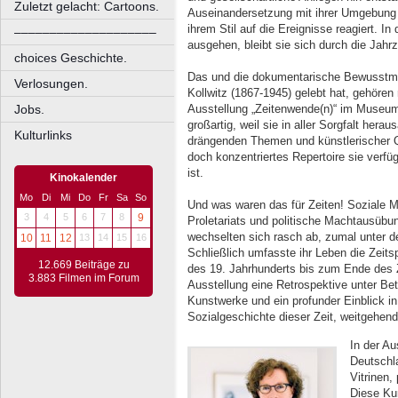
Zuletzt gelacht: Cartoons.
Auseinandersetzung mit ihrer Umgebung ä
ihrem Stil auf die Ereignisse reagiert. 
––––––––––––––––––––
ausgehen, bleibt sie sich durch die Jahr
choices Geschichte.
Das und die dokumentarische Bewusstma
Verlosungen.
Kollwitz (1867-1945) gelebt hat, gehören
Jobs.
Ausstellung „Zeitenwende(n)“ im Museu
großartig, weil sie in aller Sorgfalt herau
Kulturlinks
drängenden Themen und künstlerischer Qu
doch konzentriertes Repertoire sie verfü
ist.
Kinokalender
Mo
Di
Mi
Do
Fr
Sa
So
Und was waren das für Zeiten! Soziale 
3
4
5
6
7
8
9
Proletariats und politische Machtausübung
wechselten sich rasch ab, zumal unter 
10
11
12
13
14
15
16
Schließlich umfasste ihr Leben die Zeit
12.669 Beiträge zu
des 19. Jahrhunderts bis zum Ende des Z
3.883 Filmen im Forum
Ausstellung eine Retrospektive unter Bet
Kunstwerke und ein profunder Einblick in 
Sozialgeschichte dieser Zeit, weitgehend
In der Au
Deutschla
Vitrinen,
Diese Kun