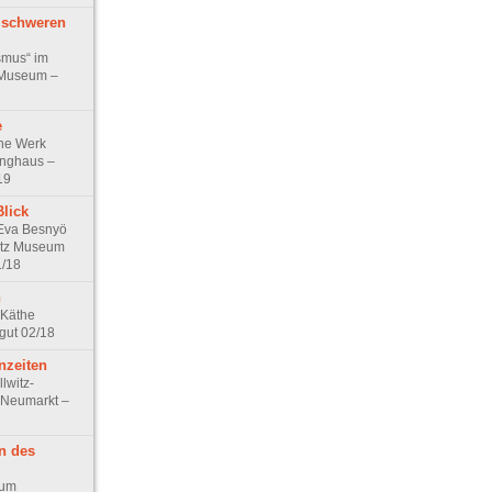
 schweren
smus“ im
 Museum –
e
che Werk
inghaus –
19
lick
 Eva Besnyö
itz Museum
1/18
n
 Käthe
gut 02/18
nzeiten
lwitz-
 Neumarkt –
n des
zum