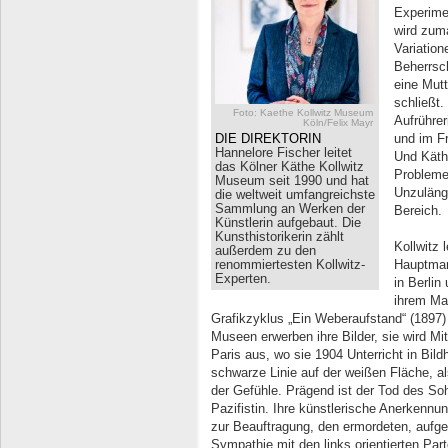
Experime
wird zuma
Variation
Beherrsc
eine Mutt
schließt.
Foto: Kaethe Kollwitz Museum
Aufrührer
Köln/Felix Mayr
DIE DIREKTORIN
und im Fr
Hannelore Fischer leitet
Und Käth
das Kölner Käthe Kollwitz
Probleme
Museum seit 1990 und hat
Unzuläng
die weltweit umfangreichste
Sammlung an Werken der
Bereich.
Künstlerin aufgebaut. Die
Kunsthistorikerin zählt
Kollwitz l
außerdem zu den
renommiertesten Kollwitz-
Hauptman
Experten.
in Berlin
ihrem Man
Grafikzyklus „Ein Weberaufstand“ (1897) 
Museen erwerben ihre Bilder, sie wird Mit
Paris aus, wo sie 1904 Unterricht in Bild
schwarze Linie auf der weißen Fläche, al
der Gefühle. Prägend ist der Tod des Soh
Pazifistin. Ihre künstlerische Anerkennu
zur Beauftragung, den ermordeten, aufge
Sympathie mit den links orientierten Part