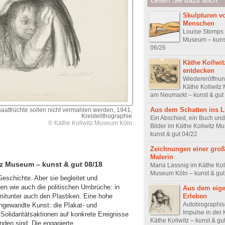
Skulpturen 
Menschen
Louise Stomps 
Museum – kunst
06/26
Käthe Kollwit
entdecken
Wiedereröffnun
Käthe Kollwit
am Neumarkt – kunst & gut
Aus dem Schatten ins L
Saatfrüchte sollen nicht vermahlen werden, 1941,
Kreidelithographie
Ein Abschied, ein Buch un
© Käthe Kollwitz Museum Köln
Bilder im Käthe Kollwitz M
kunst & gut 04/22
Zeichnungen einer gro
Malerin
tz Museum – kunst & gut 08/18
Maria Lassnig im Käthe Kol
Museum Köln – kunst & gut
 Geschichte. Aber sie begleitet und
gen wie auch die politischen Umbrüche: in
Aus dem eig
Erleben
itunter auch den Plastiken. Eine hohe
Autobiographi
angewandte Kunst: die Plakat- und
Impulse in der 
Solidaritätsaktionen auf konkrete Ereignisse
Käthe Kollwitz – kunst & gu
anden sind. Die engagierte