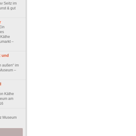
v Seitz im
nst & gut
r
Ein
hes
 Käthe
umarkt –
t und
h außen“ im
 Museum –
d
von Käthe
useum am
16
itz Museum