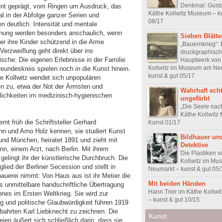
Denkmal: Gusta
nt geprägt, vom Ringen um Ausdruck, das
Käthe Kollwitz Museum – ku
l in der Abfolge ganzer Serien und
08/17
en deutlich. Intensität und mentale
hung werden besonders anschaulich, wenn
Sieben Blätte
er ihre Kinder schützend in die Arme
„Bauernkrieg“: 
 Verzweiflung geht direkt über ins
druckgraphisc
ische: Die eigenen Erlebnisse in der Familie
Hauptwerk von
Kollwitz im Museum am Ne
eundeskreis spielen noch in die Kunst hinein.
kunst & gut 05/17
e Kollwitz wendet sich unpopulären
n zu, etwa der Not der Ärmsten und
Wahrhaft ech
lichkeiten im medizinisch-hygienischen
ungefärbt
„Die Seele nac
Käthe Kollwitz
ernt früh die Schriftsteller Gerhard
Kunst 01/17
n und Arno Holz kennen, sie studiert Kunst
Bildhauer un
 und München, heiratet 1891 und zieht mit
Detektive
n, einem Arzt, nach Berlin. Mit ihrem
Die Plastiken 
gelingt ihr der künstlerische Durchbruch. Die
Kollwitz im M
glied der Berliner Secession und stellt in
Neumarkt – kunst & gut 05/
hauerei nimmt: Von Haus aus ist ihr Metier die
Mit beiden Händen
s unmittelbare handschriftliche Übertragung
Hann Trier im Käthe Kollw
nes im Ersten Weltkrieg. Sie wird zur
– kunst & gut 10/15
ng und politische Glaubwürdigkeit führen 1919
bahrten Karl Liebknecht zu zeichnen. Die
Kunst.
eien äußert sich schließlich darin, dass sie