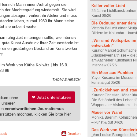
Heinrich Mann einen Aufruf gegen die
Keller voller Licht
ch der Machtergreifung wiederholt. Sie wird
25 Jahre Lichtkunstzentrum
ungen absagen, verliert ihr Atelier und muss
Kunst 08/26
ständen leben, zumal 1939 ihr Mann seine
Die Ordnung unter dem
et sie unbeirrt weiter.
Victoria Bell mit einer Skul
Bildern im Kolumba – kunst
man ruhig Zeit mitbringen sollte, wie intensiv
„Wir sind Weltspitze im
ss gute Kunst Ausdruck ihrer Zeitumstände ist.
entwickeln“
ür einen großartigen Bestand an Kunstwerken
Kurator Marcel Schumache
gt.
„Klassenverhältnisse – die z
am Aachener Kunsthaus 
m Werk von Käthe Kollwitz | bis 16.9. |
Interview 07/26
28 99
Ein Meer aus Punkten
Yayoi Kusama im Museum 
THOMAS HIRSCH
kunst & gut 05/26
„Zurücklehnen und sta
Kurator Christian Höher übe
❤ Jetzt unterstützen
edium ohne
Die Schönheit des Lebens“
g unserer
Wuppertaler Visiodrom – In
ren
verantwortlichen Journalismus
Mauer vor Wand
erstützen möchten, klicken Sie bitte hier.
Monika Baer im Kölnischen
– kunst & gut 04/26
Das Werk von Künstleri
back
Drucken
„Von Louise Bourgeios bis