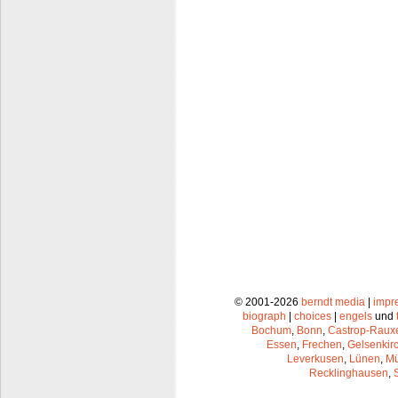
© 2001-2026
berndt media
|
impr
biograph
|
choices
|
engels
und
Bochum
,
Bonn
,
Castrop-Raux
Essen
,
Frechen
,
Gelsenkir
Leverkusen
,
Lünen
,
Mü
Recklinghausen
,