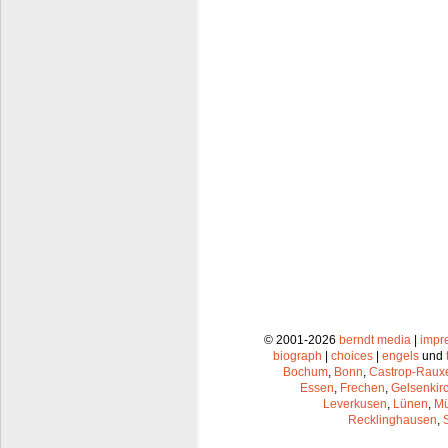
© 2001-2026
berndt media
|
impr
biograph
|
choices
|
engels
und
Bochum
,
Bonn
,
Castrop-Raux
Essen
,
Frechen
,
Gelsenkir
Leverkusen
,
Lünen
,
Mü
Recklinghausen
,