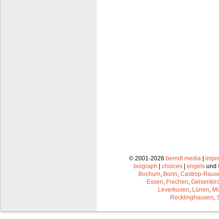
© 2001-2026
berndt media
|
impr
biograph
|
choices
|
engels
und
Bochum
,
Bonn
,
Castrop-Raux
Essen
,
Frechen
,
Gelsenkir
Leverkusen
,
Lünen
,
Mü
Recklinghausen
,