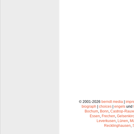
© 2001-2026
berndt media
|
impr
biograph
|
choices
|
engels
und
Bochum
,
Bonn
,
Castrop-Raux
Essen
,
Frechen
,
Gelsenkir
Leverkusen
,
Lünen
,
Mü
Recklinghausen
,