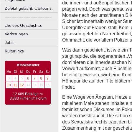
die innen- und außenpolitischen
Zuletzt gelacht: Cartoons.
prägen wird. Doch was genau wann
Monate nach der umstrittenen Silv
––––––––––––––––––––
Sicher ist: Innerhalb weniger Stu
choices Geschichte.
Übergriffe auf Frauen statt. Köln, 
gelassen-gelebten Narrenfreiheit
Verlosungen.
Ohnmacht, die vor allem Polizei un
Jobs.
Was dann geschieht, ist wie ein 
Kulturlinks
steigt rapide, die sogenannten „Vo
dominieren die innerdeutschen Na
Kinokalender
Vorwurf aufkommt, auch Flüchtlin
Mo
Di
Mi
Do
Fr
Sa
So
beteiligt gewesen, wird eine Kontr
3
4
5
6
7
8
9
Höhepunkte auf den Titelblättern
10
11
12
13
14
15
16
findet.
12.669 Beiträge zu
Eine Woge von Ängsten, Hetze un
3.883 Filmen im Forum
mit einem Male stehen Inhalte ei
feministischen Diskurses im Foku
werden missbraucht. Die schon s
des Sexualstrafrechts trägt den b
Zusammenhang mit der gescheiter