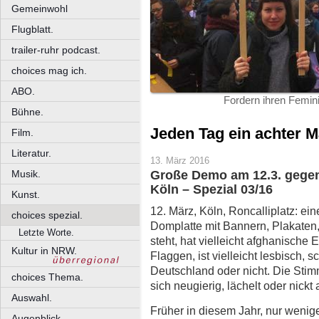
Gemeinwohl
Flugblatt.
trailer-ruhr podcast.
choices mag ich.
ABO.
Fordern ihren Femin
Bühne.
Jeden Tag ein achter M
Film.
Literatur.
13. März 2016
Musik.
Große Demo am 12.3. gege
Köln – Spezial 03/16
Kunst.
12. März, Köln, Roncalliplatz: e
choices spezial.
Domplatte mit Bannern, Plakaten
Letzte Worte.
steht, hat vielleicht afghanische 
Kultur in NRW.
Flaggen, ist vielleicht lesbisch, s
Deutschland oder nicht. Die Sti
choices Thema.
sich neugierig, lächelt oder nickt
Auswahl.
Früher in diesem Jahr, nur wenige 
Augenblick