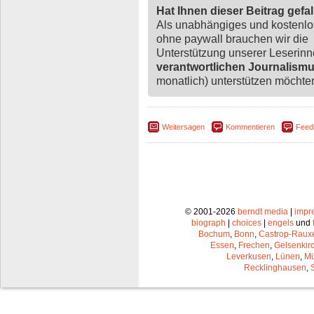
Hat Ihnen dieser Beitrag gefa
Als unabhängiges und kostenl
ohne paywall brauchen wir die
Unterstützung unserer Leserin
verantwortlichen Journalism
monatlich) unterstützen möchten,
Weitersagen
Kommentieren
Feed
© 2001-2026
berndt media
|
impr
biograph
|
choices
|
engels
und
Bochum
,
Bonn
,
Castrop-Raux
Essen
,
Frechen
,
Gelsenkir
Leverkusen
,
Lünen
,
Mü
Recklinghausen
,