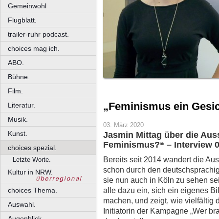
Gemeinwohl
Flugblatt.
trailer-ruhr podcast.
choices mag ich.
ABO.
Bühne.
Film.
„Feminismus ein Gesi
Literatur.
Musik.
03. März 2020
Kunst.
Jasmin Mittag über die Aus
Feminismus?“ – Interview 0
choices spezial.
Bereits seit 2014 wandert die Au
Letzte Worte.
schon durch den deutschsprachig
Kultur in NRW.
sie nun auch in Köln zu sehen se
alle dazu ein, sich ein eigenes
choices Thema.
machen, und zeigt, wie vielfältig 
Auswahl.
Initiatorin der Kampagne „Wer br
Augenblick