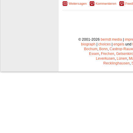
Weitersagen
Kommentieren
Feed
© 2001-2026
berndt media
|
impr
biograph
|
choices
|
engels
und
Bochum
,
Bonn
,
Castrop-Raux
Essen
,
Frechen
,
Gelsenkir
Leverkusen
,
Lünen
,
Mü
Recklinghausen
,