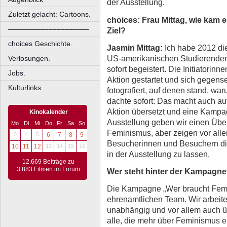
der Ausstellung.
Zuletzt gelacht: Cartoons.
choices: Frau Mittag, wie kam 
––––––––––––––––––––
Ziel?
choices Geschichte.
Jasmin Mittag:
Ich habe 2012 di
US-amerikanischen Studierenden
Verlosungen.
sofort begeistert. Die Initiatorin
Jobs.
Aktion gestartet und sich gegense
Kulturlinks
fotografiert, auf denen stand, w
dachte sofort: Das macht auch auf
Aktion übersetzt und eine Kampa
Kinokalender
Ausstellung geben wir einen Über
Mo
Di
Mi
Do
Fr
Sa
So
Feminismus, aber zeigen vor all
3
4
5
6
7
8
9
Besucherinnen und Besuchern die
10
11
12
13
14
15
16
in der Ausstellung zu lassen.
12.669 Beiträge zu
3.883 Filmen im Forum
Wer steht hinter der Kampagne 
Die Kampagne „Wer braucht Femin
ehrenamtlichen Team. Wir arbeiten 
unabhängig und vor allem auch ü
alle, die mehr über Feminismus e