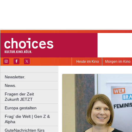
Heute im Kino
Morgen im Kino
Newsletter.
News.
Fragen der Zeit
Zukunft JETZT
Europa gestalten
Frag' die Welt | Gen Z &
Alpha
GuteNachrichten fürs