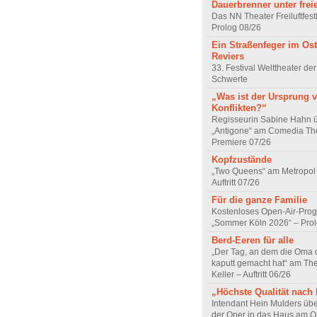
Dauerbrenner unter fre
Das NN Theater Freiluftfest
Prolog 08/26
Ein Straßenfeger im Os
Reviers
33. Festival Welttheater der
Schwerte
„Was ist der Ursprung 
Konflikten?“
Regisseurin Sabine Hahn 
„Antigone“ am Comedia Th
Premiere 07/26
Kopfzustände
„Two Queens“ am Metropol 
Auftritt 07/26
Für die ganze Familie
Kostenloses Open-Air-Pro
„Sommer Köln 2026“ – Prol
Berd-Eeren für alle
„Der Tag, an dem die Oma d
kaputt gemacht hat“ am The
Keller – Auftritt 06/26
„Höchste Qualität nach
Intendant Hein Mulders ü
der Oper in das Haus am O