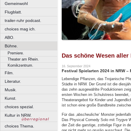
Gemeinwohl
Flugblatt.
trailer-ruhr podcast.
choices mag ich.
ABO.
Bühne.
Premiere.
Das schöne Wesen aller
Theater am Rhein.
Komikzentrum.
16. September 2024
Festival Spielarten 2024 in NRW – 
Film.
Lebendige Pflanzen, das Trojanische Pfe
Literatur.
Städte in NRW. Der Grund ist die diesjä
das zehn ausgewählte Produktionen zeig
Musik.
ersten Wochen im Schulstress beendet, d
Kunst.
Theaterangebot für Kinder und Jugendli
ist schon eine große Bandbreite zwisch
choices spezial.
Für das ‚abscheuliche‘ Monster jedenfalls
Kultur in NRW.
Das Physical Comedy Solo mit Trygve W
der Zeit die garstige, zottelige Figur i
choices Thema.
gar nicht mehr so gruslig ausschaut. Di