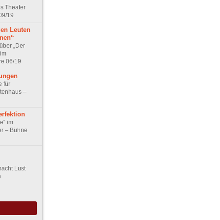
s Theater
09/19
den Leuten
fnen“
über „Der
 im
re 06/19
fungen
 für
atenhaus –
rfektion
e“ im
er – Bühne
acht Lust
n