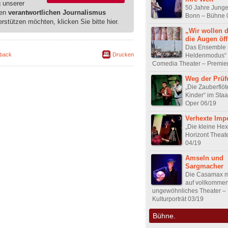
g unserer
50 Jahre Junge
ren
verantwortlichen Journalismus
Bonn – Bühne 
erstützen möchten, klicken Sie bitte hier.
„Wir wollen 
die Augen öf
Das Ensemble 
back
Drucken
Heldenmodus“
Comedia Theater – Premie
Weg der Prü
„Die Zauberflöte
Kinder“ im Sta
Oper 06/19
Verhexte Impe
„Die kleine Hex
Horizont Theat
04/19
Amseln und
Sargmacher
Die Casamax m
auf vollkomme
ungewöhnliches Theater –
Kulturporträt 03/19
Bühne.