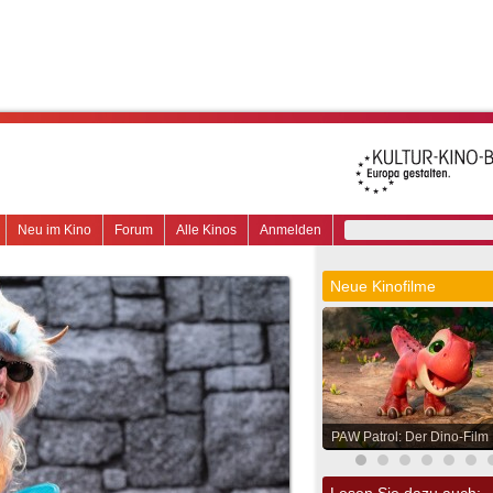
Neu im Kino
Forum
Alle Kinos
Anmelden
Neue Kinofilme
PAW Patrol: Der Dino-Film
Lesen Sie dazu auch: