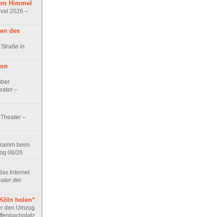
iem Himmel
ival 2026 –
ten des
 Straße in
von
über
eater –
Theater –
gramm beim
og 06/26
as Internet
ater der
 Köln holen“
ber den Umzug
ffenbachplatz