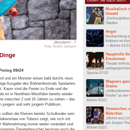
Musikalisch 
Urwald
„Dschungelbuch“
Städten
Angst
Beobachtung e
Kritikers im Ki
„Monsterrrr…!“
— Bühne 02/2
Foto: André Symann
Hauptrolle fü
 Dinge
Emotionen
Theater ImPuls 
pädagogisches 
Prolog 09/24
Spezial 07/22
rd und ein Monster reisen bald durchs neun
Wagners gan
hrige Ausgabe des Bühnenfestivals Spielarten,
Drama
t. Kaum sind die Ferien zu Ende und die
„Götterdämmeru
a ist in Nordrhein-Westfalen bereits wieder
Kinder“ an der
che zwischen 2 und 16 Jahren zu sehen – das
Bühne 05/21
en jungem und sehr jungem Publikum.
Streamchen s
Bützchen
 sollten die Kleinen bereits Schulkinder sein.
„Michel aus Lö
akenshaw von Toboso zeigt, wie sich mit
am Junges The
n der Wahrnehmung immer weiter verändert und
Bühne 02/21
e jüngsten Theaterbesucher besitzen noch die