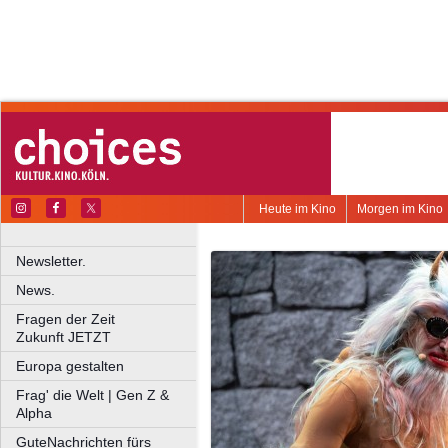
Heute im Kino
Morgen im Kino
Newsletter.
News.
Fragen der Zeit
Zukunft JETZT
Europa gestalten
Frag' die Welt | Gen Z &
Alpha
GuteNachrichten fürs