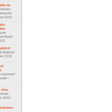
alle da
nktchen
 deutsche
hne 02/21
die
tten
 zum
rly*Burly“
1/21
gekürzt
gt Wagners
per 12/19
mit
t
ie kommen!“
eater –
 eins
omedia-
e 10/19
erändern