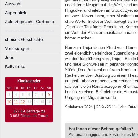
Auswahl.
ungefilterte Neugier auf die Welt, sind
Hingucker und erleben im Stück „Eyecatc
Augenblick
mit zwei Tänzer:innen, einer Musikerin 
ohne Worte. In dieser Welt bewegt sich 
Zuletzt gelacht: Cartoons.
„Grün“ der Tanzfuchs Produktion. Komponi
––––––––––––––––––––
die Welt der Pflanzen musikalisch nähe
hörbar machen.
choices Geschichte.
Nun zum Trojanischen Pferd vom Herner 
Verlosungen.
zwei eigentlich verfeindete Jugendliche
Jobs.
will die Uraufführung von „Troja – Blinde
und neue Sichtweisen miteinander konfron
Kulturlinks
Stück „Das Problemhaus“ vom Kom‘ma-The
Recherche über Duisburg zu einemTheate
aufgreift, aber vom negativen Zeitgeist v
Kinokalender
das von vielen Roma bezogene Rheinhau
Mo
Di
Mi
Do
Fr
Sa
So
bereits zu einem Beispiel für die Heraus
3
4
5
6
7
8
9
Umgang mit Migration wurde.
10
11
12
13
14
15
16
Spielarten 2024 | 25.9.-25.11. | div. Ort
12.669 Beiträge zu
3.883 Filmen im Forum
Hat Ihnen dieser Beitrag gefallen?
Als unabhängiges und kostenloses M