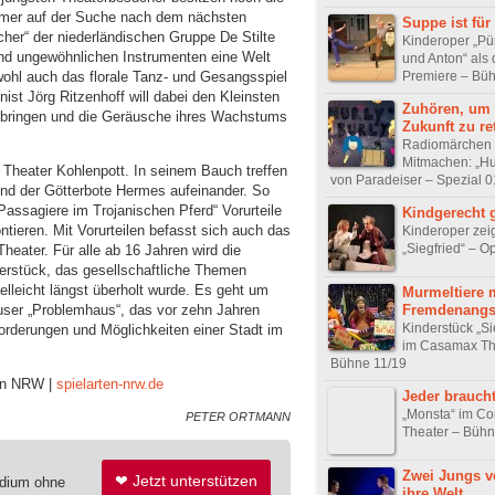
 immer auf der Suche nach dem nächsten
Suppe ist für 
her“ der niederländischen Gruppe De Stilte
Kinderoper „Pü
und ungewöhnlichen Instrumenten eine Welt
und Anton“ als
wohl auch das florale Tanz- und Gesangsspiel
Premiere – Bü
st Jörg Ritzenhoff will dabei den Kleinsten
Zuhören, um 
r bringen und die Geräusche ihres Wachstums
Zukunft zu re
Radiomärchen
Mitmachen: „Hu
Theater Kohlenpott. In seinem Bauch treffen
von Paradeiser – Spezial 0
 und der Götterbote Hermes aufeinander. So
 Passagiere im Trojanischen Pferd“ Vorurteile
Kindgerecht 
tieren. Mit Vorurteilen befasst sich auch das
Kinderoper zei
„Siegfried“ – O
ater. Für alle ab 16 Jahren wird die
rstück, das gesellschaftliche Themen
ielleicht längst überholt wurde. Es geht um
Murmeltiere 
Fremdenangs
ser „Problemhaus“, das vor zehn Jahren
Kinderstück „S
forderungen und Möglichkeiten einer Stadt im
im Casamax Th
Bühne 11/19
e in NRW |
spielarten-nrw.de
Jeder braucht
„Monsta“ im C
PETER ORTMANN
Theater – Bühn
Zwei Jungs v
❤ Jetzt unterstützen
edium ohne
ihre Welt