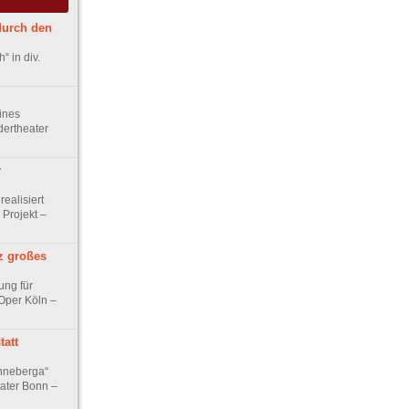
durch den
 in div.
ines
ndertheater
3
r
realisiert
Projekt –
z großes
ng für
 Oper Köln –
tatt
nneberga“
ater Bonn –