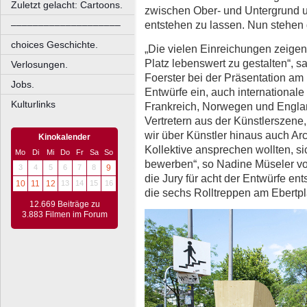
Zuletzt gelacht: Cartoons.
zwischen Ober- und Untergrund u
entstehen zu lassen. Nun stehen 
––––––––––––––––––––
choices Geschichte.
„Die vielen Einreichungen zeigen,
Platz lebenswert zu gestalten“, s
Verlosungen.
Foerster bei der Präsentation am
Jobs.
Entwürfe ein, auch internationa
Kulturlinks
Frankreich, Norwegen und Englan
Vertretern aus der Künstlerszene,
wir über Künstler hinaus auch Arc
Kinokalender
Kollektive ansprechen wollten, s
Mo
Di
Mi
Do
Fr
Sa
So
bewerben“, so Nadine Müseler v
3
4
5
6
7
8
9
die Jury für acht der Entwürfe e
10
11
12
13
14
15
16
die sechs Rolltreppen am Ebertpl
12.669 Beiträge zu
3.883 Filmen im Forum