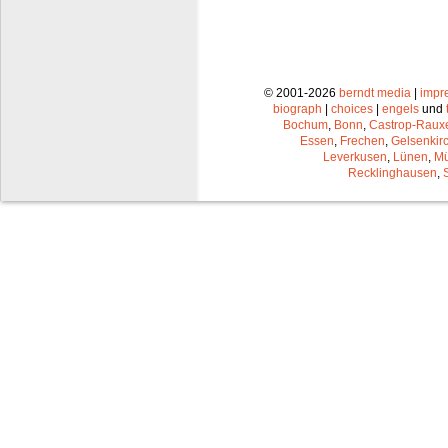
© 2001-2026
berndt media
|
impr
biograph
|
choices
|
engels
und
Bochum
,
Bonn
,
Castrop-Raux
Essen
,
Frechen
,
Gelsenkir
Leverkusen
,
Lünen
,
Mü
Recklinghausen
,