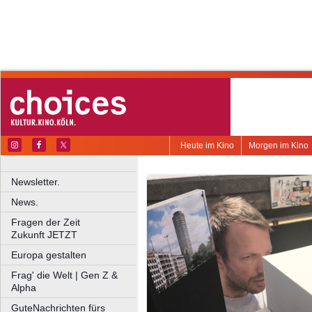
Heute im Kino
Morgen im Kino
Newsletter.
News.
Fragen der Zeit
Zukunft JETZT
Europa gestalten
Frag' die Welt | Gen Z &
Alpha
GuteNachrichten fürs