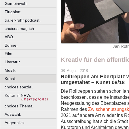
Gemeinwohl
Flugblatt.
trailer-ruhr podcast.
choices mag ich.
ABO.
Bühne.
Jan Roth
Film.
Kreativ für den öffent
Literatur.
Musik.
08. August 2018
Rolltreppen am Ebertplatz 
Kunst.
umgestaltet – Kunst 08/18
choices spezial.
Die Rolltreppen stehen schon lang
Kultur in NRW.
beschlossen, dass eine Instands
Neugestaltung des Ebertplatzes a
choices Thema.
Rahmen des
Zwischennutzungsk
Auswahl.
2021 auf andere Art wieder ins Ro
Ausschreibung hat sich die Stadt 
Augenblick
Kuratoren und Architekten gewan