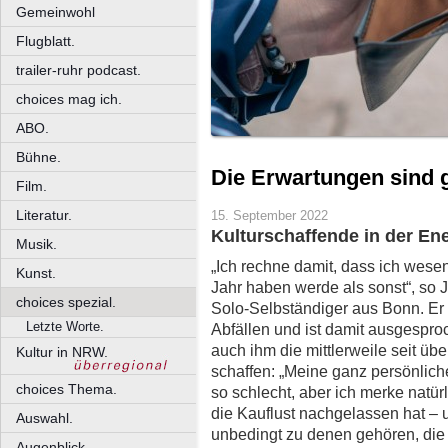
Gemeinwohl
Flugblatt.
trailer-ruhr podcast.
choices mag ich.
ABO.
Bühne.
Die Erwartungen sind 
Film.
Literatur.
15. September 2022
Kulturschaffende in der Ene
Musik.
„Ich rechne damit, dass ich wesen
Kunst.
Jahr haben werde als sonst“, so 
choices spezial.
Solo-Selbständiger aus Bonn. Er 
Letzte Worte.
Abfällen und ist damit ausgespro
auch ihm die mittlerweile seit ü
Kultur in NRW.
schaffen: „Meine ganz persönlich
choices Thema.
so schlecht, aber ich merke natü
die Kauflust nachgelassen hat – u
Auswahl.
unbedingt zu denen gehören, die
Augenblick