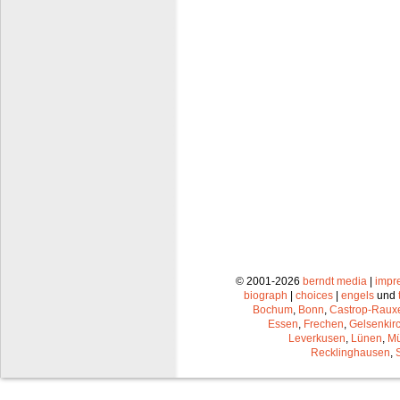
© 2001-2026
berndt media
|
impr
biograph
|
choices
|
engels
und
Bochum
,
Bonn
,
Castrop-Raux
Essen
,
Frechen
,
Gelsenkir
Leverkusen
,
Lünen
,
Mü
Recklinghausen
,