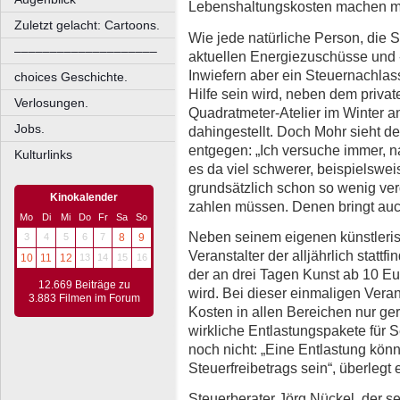
Lebenshaltungskosten machen m
Zuletzt gelacht: Cartoons.
Wie jede natürliche Person, die S
––––––––––––––––––––
aktuellen Energiezuschüsse und
Inwiefern aber ein Steuernachlas
choices Geschichte.
Hilfe sein wird, neben dem priva
Verlosungen.
Quadratmeter-Atelier im Winter 
Jobs.
dahingestellt. Doch Mohr sieht d
entgegen: „Ich versuche immer, 
Kulturlinks
es da viel schwerer, beispielswei
grundsätzlich schon so wenig ver
Kinokalender
zahlen müssen. Denen bringt auch
Mo
Di
Mi
Do
Fr
Sa
So
Neben seinem eigenen künstleris
3
4
5
6
7
8
9
Veranstalter der alljährlich stat
10
11
12
13
14
15
16
der an drei Tagen Kunst ab 10 E
12.669 Beiträge zu
wird. Bei dieser einmaligen Vera
3.883 Filmen im Forum
Kosten in allen Bereichen nur g
wirkliche Entlastungspakete für S
noch nicht: „Eine Entlastung könn
Steuerfreibetrags sein“, überlegt e
Steuerberater Jörg Nückel, der se