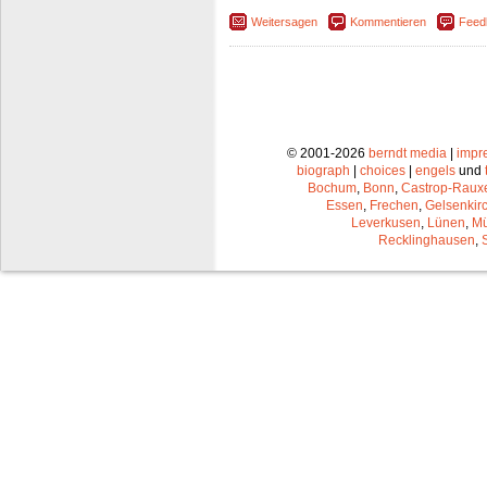
Weitersagen
Kommentieren
Feed
© 2001-2026
berndt media
|
impr
biograph
|
choices
|
engels
und
Bochum
,
Bonn
,
Castrop-Raux
Essen
,
Frechen
,
Gelsenkir
Leverkusen
,
Lünen
,
Mü
Recklinghausen
,