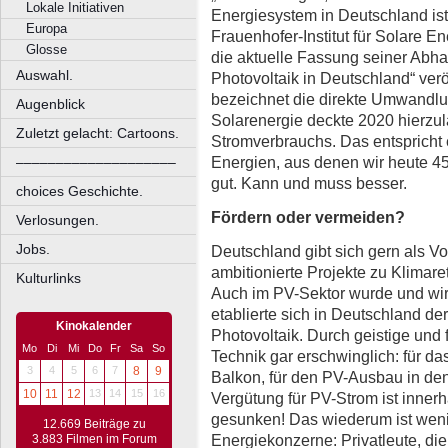
Lokale Initiativen
Energiesystem in Deutschland ist
Europa
Frauenhofer-Institut für Solare E
Glosse
die aktuelle Fassung seiner Abha
Auswahl.
Photovoltaik in Deutschland“ veröf
bezeichnet die direkte Umwandlun
Augenblick
Solarenergie deckte 2020 hierzul
Zuletzt gelacht: Cartoons.
Stromverbrauchs. Das entspricht 
Energien, aus denen wir heute 45
––––––––––––––––––––
gut. Kann und muss besser.
choices Geschichte.
Fördern oder vermeiden?
Verlosungen.
Jobs.
Deutschland gibt sich gern als Vo
ambitionierte Projekte zu Klimar
Kulturlinks
Auch im PV-Sektor wurde und wird
etablierte sich in Deutschland de
Kinokalender
Photovoltaik. Durch geistige und f
Mo
Di
Mi
Do
Fr
Sa
So
Technik gar erschwinglich: für d
3
4
5
6
7
8
9
Balkon, für den PV-Ausbau in de
10
11
12
13
14
15
16
Vergütung für PV-Strom ist inne
gesunken! Das wiederum ist weni
12.669 Beiträge zu
Energiekonzerne: Privatleute, d
3.883 Filmen im Forum