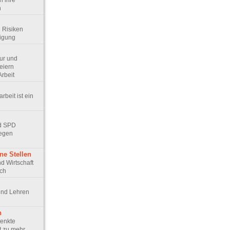
h ihre
n
d Risiken
digung
tur und
eiern
Arbeit
arbeit ist ein
nd SPD
egen
ne Stellen
und Wirtschaft
ich
 und Lehren
n
senkte
t zu mehr