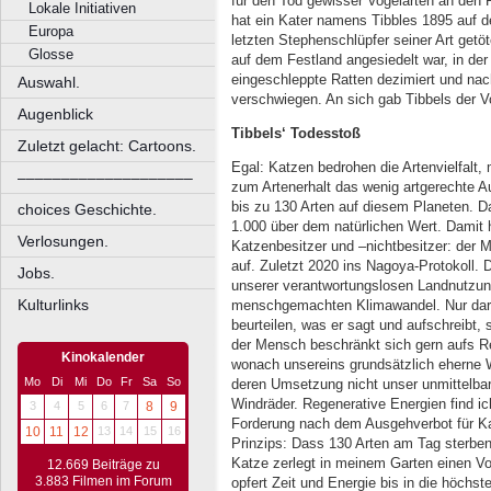
für den Tod gewisser Vogelarten an den P
Lokale Initiativen
hat ein Kater namens Tibbles 1895 auf 
Europa
letzten Stephenschlüpfer seiner Art getöt
Glosse
auf dem Festland angesiedelt war, in d
eingeschleppte Ratten dezimiert und nac
Auswahl.
verschwiegen. An sich gab Tibbels der V
Augenblick
Tibbels‘ Todesstoß
Zuletzt gelacht: Cartoons.
Egal: Katzen bedrohen die Artenvielfalt,
––––––––––––––––––––
zum Artenerhalt das wenig artgerechte 
bis zu 130 Arten auf diesem Planeten. Da
choices Geschichte.
1.000 über dem natürlichen Wert. Damit h
Verlosungen.
Katzenbesitzer und –nichtbesitzer: der 
auf. Zuletzt 2020 ins Nagoya-Protokoll.
Jobs.
unserer verantwortungslosen Landnutzu
Kulturlinks
menschgemachten Klimawandel. Nur dar
beurteilen, was er sagt und aufschreibt
der Mensch beschränkt sich gern aufs Re
Kinokalender
wonach unsereins grundsätzlich eherne W
Mo
Di
Mi
Do
Fr
Sa
So
deren Umsetzung nicht unser unmittelbare
Windräder. Regenerative Energien find ic
3
4
5
6
7
8
9
Forderung nach dem Ausgehverbot für Kat
10
11
12
13
14
15
16
Prinzips: Dass 130 Arten am Tag sterben
Katze zerlegt in meinem Garten einen V
12.669 Beiträge zu
3.883 Filmen im Forum
opfert Zeit und Energie bis in die höchst