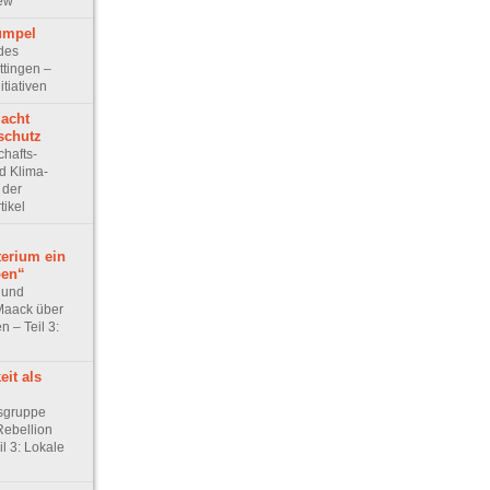
iew
Tümpel
 des
ttingen –
itiativen
macht
schutz
chafts-
d Klima-
 der
tikel
erium ein
ben“
 und
 Maack über
 – Teil 3:
it als
sgruppe
Rebellion
il 3: Lokale