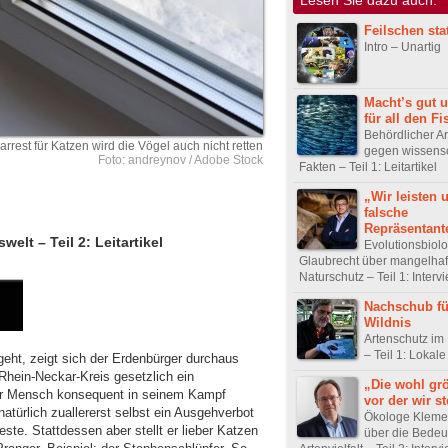
Feilschen sta
Intro – Unartig
Macht’s gut 
für all den Fi
Behördlicher A
rrest für Katzen wird die Vögel auch nicht retten
gegen wissensc
Foto: andreynov / Adobe Stock
Fakten – Teil 1: Leitartikel
„Wir leisten 
falsche
Repräsentant
lt – Teil 2: Leitartikel
Evolutionsbiol
Glaubrecht über mangelhaf
Naturschutz – Teil 1: Interv
Nachschub fü
Wildnis
Artenschutz im
– Teil 1: Lokale 
geht, zeigt sich der Erdenbürger durchaus
 Rhein-Neckar-Kreis gesetzlich ein
„Die wohl grö
er Mensch konsequent in seinem Kampf
vor der wir s
atürlich zuallererst selbst ein Ausgehverbot
Ökologe Kleme
te. Stattdessen aber stellt er lieber Katzen
über die Bedeu