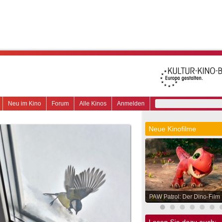
Neu im Kino
Forum
Alle Kinos
Anmelden
Neue Kinofilme
PAW Patrol: Der Dino-Film
Lesen Sie dazu auch: