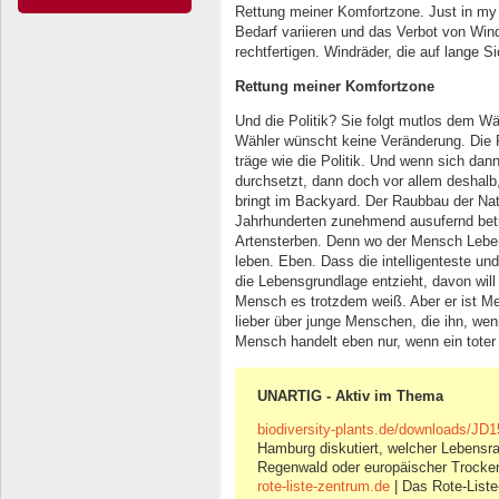
Rettung meiner Komfortzone. Just in my 
Bedarf variieren und das Verbot von Win
rechtfertigen. Windräder, die auf lange S
Rettung meiner Komfortzone
Und die Politik? Sie folgt mutlos dem Wä
Wähler wünscht keine Veränderung. Die Pol
träge wie die Politik. Und wenn sich dan
durchsetzt, dann doch vor allem deshalb
bringt im Backyard. Der Raubbau der Nat
Jahrhunderten zunehmend ausufernd betre
Artensterben. Denn wo der Mensch Lebens
leben. Eben. Dass die intelligenteste und 
die Lebensgrundlage entzieht, davon wil
Mensch es trotzdem weiß. Aber er ist M
lieber über junge Menschen, die ihn, wen
Mensch handelt eben nur, wenn ein toter 
UNARTIG - Aktiv im Thema
biodiversity-plants.de/downloads/JD1
Hamburg diskutiert, welcher Lebensra
Regenwald oder europäischer Trocke
rote-liste-zentrum.de
| Das Rote-Liste