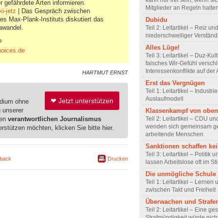
kann nur frei sein, wenn sic
r gefährdete Arten informieren.
Mitglieder an Regeln halte
i-jetz
| Das Gespräch zwischen
des Max-Plank-Instituts diskutiert das
Dubidu
awandel.
Teil 2: Leitartikel – Reiz un
niederschwelliger Verstän
?
Alles Lüge!
oices.de
Teil 3: Leitartikel – Duz-Kul
falsches Wir-Gefühl verschl
Interessenkonflikte auf der 
HARTMUT ERNST
Erst das Vergnügen
Teil 1: Leitartikel – Industrie
Auslaufmodell
❤ Jetzt unterstützen
edium ohne
g unserer
Klassenkampf von oben
Teil 2: Leitartikel – CDU u
ren
verantwortlichen Journalismus
wenden sich gemeinsam g
erstützen möchten, klicken Sie bitte hier.
arbeitende Menschen
Sanktionen schaffen kei
Teil 3: Leitartikel – Politik 
back
Drucken
lassen Arbeitslose oft im St
Die unmögliche Schule
Teil 1: Leitartikel – Lernen
zwischen Takt und Freiheit
Überwachen und Strafe
Teil 2: Leitartikel – Eine ge
Strafmündigkeit würde nich