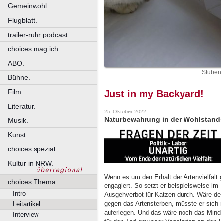
Gemeinwohl
Flugblatt.
trailer-ruhr podcast.
choices mag ich.
ABO.
Stubena
Bühne.
Film.
Just in my Backyard!
Literatur.
25. Oktober 2022
Naturbewahrung in der Wohlstandswe
Musik.
Kunst.
choices spezial.
Kultur in NRW.
Wenn es um den Erhalt der Artenvielfalt 
choices Thema.
engagiert. So setzt er beispielsweise im
Intro
Ausgehverbot für Katzen durch. Wäre d
gegen das Artensterben, müsste er sich n
Leitartikel
auferlegen. Und das wäre noch das Mindes
Interview