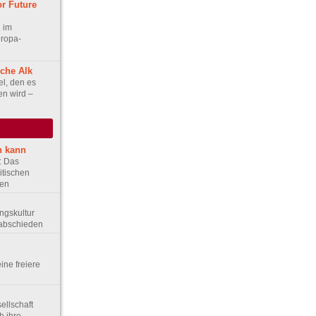
or Future
 im
uropa-
iche Alk
l, den es
en wird –
n kann
e: Das
itischen
ten
ungskultur
rabschieden
eine freiere
sellschaft