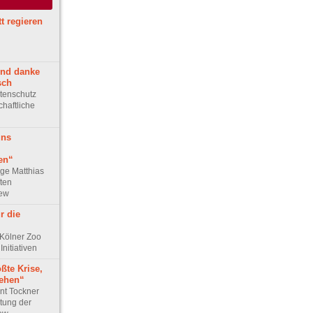
tt regieren
und danke
sch
rtenschutz
haftliche
uns
en“
oge Matthias
ten
iew
r die
 Kölner Zoo
Initiativen
ßte Krise,
tehen“
nt Tockner
tung der