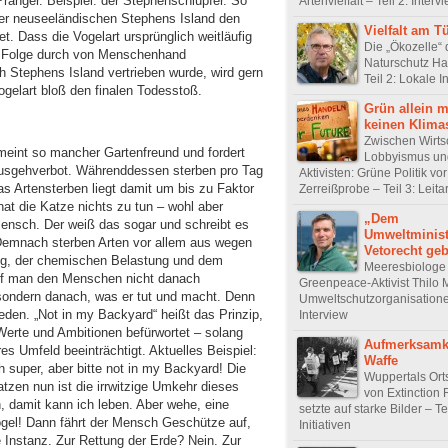
ranger. Beispiel: der Stephenschlüpfer. So
Artenvielfalt – Teil 2: Interv
der neuseeländischen Stephens Island den
Vielfalt am 
et. Dass die Vogelart ursprünglich weitläufig
Die „Ökozelle“
er Folge durch von Menschenhand
Naturschutz Ha
h Stephens Island vertrieben wurde, wird gern
Teil 2: Lokale In
ogelart bloß den finalen Todesstoß.
Grün allein 
keinen Klima
Zwischen Wirts
 meint so mancher Gartenfreund und fordert
Lobbyismus un
Ausgehverbot. Währenddessen sterben pro Tag
Aktivisten: Grüne Politik vor
s Artensterben liegt damit um bis zu Faktor
Zerreißprobe – Teil 3: Leitar
at die Katze nichts zu tun – wohl aber
„Dem
Mensch. Der weiß das sogar und schreibt es
Umweltminist
 Demnach sterben Arten vor allem aus wegen
Vetorecht ge
ng, der chemischen Belastung und dem
Meeresbiologe
f man den Menschen nicht danach
Greenpeace-Aktivist Thilo
, sondern danach, was er tut und macht. Denn
Umweltschutzorganisationen
den. „Not in my Backyard“ heißt das Prinzip,
Interview
erte und Ambitionen befürwortet – solang
Aufmerksamke
s Umfeld beeinträchtigt. Aktuelles Beispiel:
Waffe
h super, aber bitte not in my Backyard! Die
Wuppertals Ort
zen nun ist die irrwitzige Umkehr dieses
von Extinction 
, damit kann ich leben. Aber wehe, eine
setzte auf starke Bilder – Te
ogel! Dann fährt der Mensch Geschütze auf,
Initiativen
e Instanz. Zur Rettung der Erde? Nein. Zur