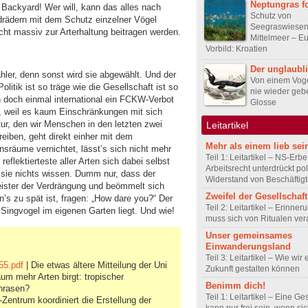
Neptungras f
Backyard! Wer will, kann das alles nach
Schutz von
drädern mit dem Schutz einzelner Vögel
Seegraswiesen
icht massiv zur Arterhaltung beitragen werden.
Mittelmeer – E
Vorbild: Kroatien
Der unglaubl
hler, denn sonst wird sie abgewählt. Und der
Von einem Voge
itik ist so träge wie die Gesellschaft ist so
nie wieder geb
n doch einmal international ein FCKW-Verbot
Glosse
, weil es kaum Einschränkungen mit sich
ur, den wir Menschen in den letzten zwei
Leitartikel
iben, geht direkt einher mit dem
Mehr als einem lieb sei
räume vernichtet, lässt’s sich nicht mehr
Teil 1: Leitartikel – NS-Erb
reflektierteste aller Arten sich dabei selbst
Arbeitsrecht unterdrückt pol
l sie nichts wissen. Dumm nur, dass der
Widerstand von Beschäftig
eister der Verdrängung und beömmelt sich
Zweifel der Gesellschaft
n’s zu spät ist, fragen: „How dare you?“ Der
Teil 2: Leitartikel – Erinner
Singvogel im eigenen Garten liegt. Und wie!
muss sich von Ritualen ve
Unser gemeinsames
Einwanderungsland
Teil 3: Leitartikel – Wie wir 
55.pdf
| Die etwas ältere Mitteilung der Uni
Zukunft gestalten können
um mehr Arten birgt: tropischer
Benimm dich!
nrasen?
Teil 1: Leitartikel – Eine Ge
-Zentrum koordiniert die Erstellung der