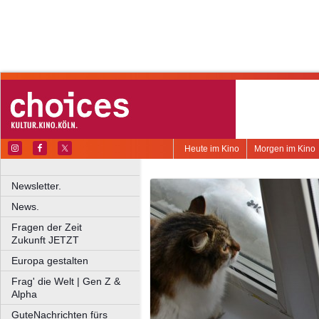
Heute im Kino
Morgen im Kino
Newsletter.
News.
Fragen der Zeit
Zukunft JETZT
Europa gestalten
Frag' die Welt | Gen Z &
Alpha
GuteNachrichten fürs