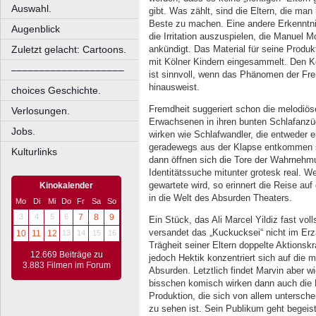
Auswahl.
gibt. Was zählt, sind die Eltern, die man 
Beste zu machen. Eine andere Erkenntnis
Augenblick
die Irritation auszuspielen, die Manuel 
ankündigt. Das Material für seine Produ
Zuletzt gelacht: Cartoons.
mit Kölner Kindern eingesammelt. Den K
––––––––––––––––––––
ist sinnvoll, wenn das Phänomen der Frem
hinausweist.
choices Geschichte.
Fremdheit suggeriert schon die melodiö
Verlosungen.
Erwachsenen in ihren bunten Schlafanzü
Jobs.
wirken wie Schlafwandler, die entweder 
geradewegs aus der Klapse entkommen s
Kulturlinks
dann öffnen sich die Tore der Wahrnehm
Identitätssuche mitunter grotesk real. We
gewartete wird, so erinnert die Reise au
Kinokalender
in die Welt des Absurden Theaters.
Mo
Di
Mi
Do
Fr
Sa
So
3
4
5
6
7
8
9
Ein Stück, das Ali Marcel Yildiz fast vo
versandet das „Kuckucksei“ nicht im Er
10
11
12
13
14
15
16
Trägheit seiner Eltern doppelte Aktionsk
12.669 Beiträge zu
jedoch Hektik konzentriert sich auf die
3.883 Filmen im Forum
Absurden. Letztlich findet Marvin aber w
bisschen komisch wirken dann auch die E
Produktion, die sich von allem untersche
zu sehen ist. Sein Publikum geht begeis