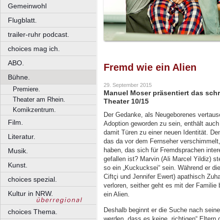
Gemeinwohl
Flugblatt.
trailer-ruhr podcast.
choices mag ich.
ABO.
Fremd wie ein Alien
Bühne.
29. September 2015
Premiere.
Manuel Moser präsentiert das schr
Theater am Rhein.
Theater 10/15
Komikzentrum.
Der Gedanke, als Neugeborenes vertausc
Film.
Adoption geworden zu sein, enthält auc
damit Türen zu einer neuen Identität. De
Literatur.
das da vor dem Fernseher verschimmelt,
haben, das sich für Fremdsprachen inter
Musik.
gefallen ist? Marvin (Ali Marcel Yildiz) s
Kunst.
so ein „Kuckucksei“ sein. Während er die
Ciftçi und Jennifer Ewert) apathisch Zu
choices spezial.
verloren, seither geht es mit der Familie
Kultur in NRW.
ein Alien.
Deshalb beginnt er die Suche nach seinen 
choices Thema.
werden, dass es keine „richtigen“ Eltern 