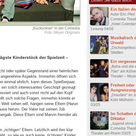
Ein Italien d
Autor Eric Pfeil
Comedia Theat
„Hotel Celenta
„Kuckucksei“ in der Comedia
Lesung 04/26
Foto: Meyer Originals
Musikalisch 
Urwald
„Dschungelbuch“
Städten
ägste Kinderstück der Spielzeit –
Ein vergessen
„Baha und die 
ht oder später Gegenstand einer heimlichen
70er“ am Köln
Theater – Musi
h angenehme Aspekte. Immerhin öffnen sich
nn einmal ehrlich, kann dieses Spießerpaar,
Freiheit oder
 ein solch interessantes Geschöpf gezeugt
Ausgrenzung
essiert und auch sonst nicht auf den Kopf
„Draußen“ im 
tellt sich solche Fragen, immerhin könnte er
Köln-Mülheim –
 Welt sehen will, hängen seine Eltern (Harun
03/25
hause herum. Der Vater hat seinen Job
Im Schatten 
 bergab. Diese Eltern sind Marvin fremder als
Diktatur
„Jugend ohne G
Comedia Theat
„richtigen“ Eltern. Letztlich wird ihm klar
Theater am Rhein 03/25
gibt, so wie es auch keine „richtigen“ Kinder