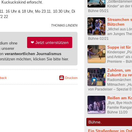
„Götterdämmeru
ls Kuckuckskind erforscht.
Kinder“ an der
Bühne 05/21
11. 16 Uhr & 18 Uhr, Mo 23.11. 10.30 Uhr, Di
72 22
Streamchen s
Bützchen
THOMAS LINDEN
„Michel aus Lö
am Junges The
Bühne 02/21
❤ Jetzt unterstützen
edium ohne
Suppe ist für 
g unserer
Kinderoper „Pü
ren
verantwortlichen Journalismus
und Anton“ als
erstützen möchten, klicken Sie bitte hier.
Premiere – Bü
Zuhören, um 
Zukunft zu re
back
Drucken
Radiomärchen
Mitmachen: „Hu
von Paradeiser – Spezial 0
Reißen am Ko
„Bye, Bye Hoch
Familie Ranga
Bühne 11/20
Bühne.
Ein Straßenfeger im Os