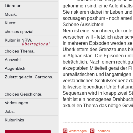
gekommen sind, eine Aufenthalt
Literatur.
Sie riskieren dabei ihr Leben und 
Musik.
sozusagen posthum - noch ameri
Kunst.
Schöne Aussichten!
Nero ist einer von ihnen, der unt
choices spezial.
versuchen will - letztlich aber sche
Kultur in NRW.
In mehreren Episoden werden sein
Überklettern des Grenzzaunes bi
choices Thema.
in Afghanistan. Die Episoden unte
Auswahl.
beträchtlich. Nach einem recht g
akzeptablen Mittelteil gerät der 
Augenblick
unrealistischen und langatmigen 
Zuletzt gelacht: Cartoons.
verständlichen Schlußsequenz dan
––––––––––––––––––––
teilweise lebendiger Unterhaltun
Sequenzen wird in knapp zwei St
choices Geschichte.
fehlt ist ein homogenes Drehbuch
Verlosungen.
aktuellen Thema das nötige Gewic
Jobs.
Kulturlinks
Weitersagen
Feedback