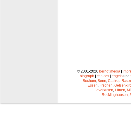
© 2001-2026
berndt media
|
impr
biograph
|
choices
|
engels
und
Bochum
,
Bonn
,
Castrop-Raux
Essen
,
Frechen
,
Gelsenkir
Leverkusen
,
Lünen
,
Mü
Recklinghausen
,