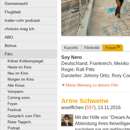
Gemeinwohl
Flugblatt.
trailer-ruhr podcast.
choices mag ich.
ABO.
Bühne.
(1)
Kurzinfo
Filmkritik
Forum
Film.
Soy Nero
Kölner Kritikerspiegel.
Deutschland, Frankreich, Mexiko 
Heute im Kino
Regie: Rafi Pitts
Neu im Kino
Darsteller: Johnny Ortiz, Rory 
Morgen im Kino
Meine Meinung zu diesem Film
Alle Kinos.
Vorspann.
Coming soon.
Arme Schweine
Foyer.
woelffchen (
597
), 13.11.2016
Festival.
Gespräch zum Film.
Mit der Hilfe von "Dream 
Roter Teppich.
Ableistung ihres freiwillig
Portrait.
nachdem sie mit gefälschte