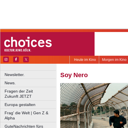
Heute im Kino
Morgen im Kino
Soy Nero
Newsletter.
News.
Fragen der Zeit
Zukunft JETZT
Europa gestalten
Frag' die Welt | Gen Z &
Alpha
GuteNachrichten fürs