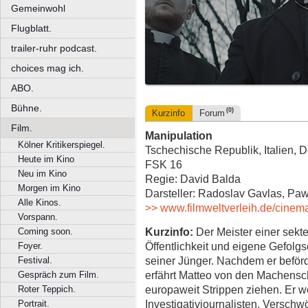
Gemeinwohl
Flugblatt.
trailer-ruhr podcast.
choices mag ich.
ABO.
Bühne.
(0)
Kurzinfo
Forum
Film.
Manipulation
Kölner Kritikerspiegel.
Tschechische Republik, Italien, D
Heute im Kino
FSK 16
Neu im Kino
Regie: David Balda
Morgen im Kino
Darsteller: Radoslav Gavlas, Pa
Alle Kinos.
>> www.filmweltverleih.de/cinem
Vorspann.
Kurzinfo:
Der Meister einer sekt
Coming soon.
Öffentlichkeit und eigene Gefolgsc
Foyer.
seiner Jünger. Nachdem er beförder
Festival.
erfährt Matteo von den Machenscha
Gespräch zum Film.
europaweit Strippen ziehen. Er w
Roter Teppich.
Investigativjournalisten. Verschwö
Portrait.