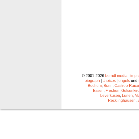
© 2001-2026
berndt media
|
impr
biograph
|
choices
|
engels
und
Bochum
,
Bonn
,
Castrop-Raux
Essen
,
Frechen
,
Gelsenkir
Leverkusen
,
Lünen
,
Mü
Recklinghausen
,