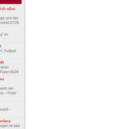
ich alles
age und das
rtrait 07/26
ay“ im
t
n“, Fußball
DDR
 einer
 Foyer 06/26
hen
and, der
us – Foyer
nwand –
lmfans
hungen im Mai