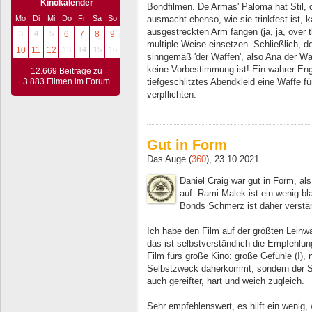
Kinokalender
Bondfilmen. De Armas' Paloma hat Stil,
ausmacht ebenso, wie sie trinkfest ist,
Mo
Di
Mi
Do
Fr
Sa
So
ausgestreckten Arm fangen (ja, ja, over t
3
4
5
6
7
8
9
multiple Weise einsetzen. Schließlich, d
10
11
12
13
14
15
16
sinngemäß 'der Waffen', also Ana der W
keine Vorbestimmung ist! Ein wahrer Eng
12.669 Beiträge zu
tiefgeschlitztes Abendkleid eine Waffe f
3.883 Filmen im Forum
verpflichten.
Gut in Form
Das Auge (
360
), 23.10.2021
Daniel Craig war gut in Form, als
auf. Rami Malek ist ein wenig b
Bonds Schmerz ist daher verstän
Ich habe den Film auf der größten Lein
das ist selbstverständlich die Empfehlun
Film fürs große Kino: große Gefühle (!), n
Selbstzweck daherkommt, sondern der Sto
auch gereifter, hart und weich zugleich.
Sehr empfehlenswert, es hilft ein wenig