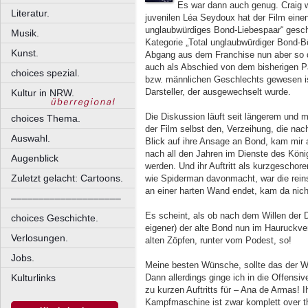
Es war dann auch genug. Craig w
Literatur.
juvenilen Léa Seydoux hat der Film einen
unglaubwürdiges Bond-Liebespaar“ gesch
Musik.
Kategorie „Total unglaubwürdiger Bond-B
Kunst.
Abgang aus dem Franchise nun aber so d
auch als Abschied von dem bisherigen 
choices spezial.
bzw. männlichen Geschlechts gewesen ist
Darsteller, der ausgewechselt wurde.
Kultur in NRW.
Die Diskussion läuft seit längerem und 
choices Thema.
der Film selbst den, Verzeihung, die nac
Auswahl.
Blick auf ihre Ansage an Bond, kam mir 
nach all den Jahren im Dienste des König
Augenblick
werden. Und ihr Auftritt als kurzgescho
Zuletzt gelacht: Cartoons.
wie Spiderman davonmacht, war die reins
an einer harten Wand endet, kam da nich
––––––––––––––––––––
Es scheint, als ob nach dem Willen der D
choices Geschichte.
eigener) der alte Bond nun im Hauruckver
Verlosungen.
alten Zöpfen, runter vom Podest, so!
Jobs.
Meine besten Wünsche, sollte das der W
Dann allerdings ginge ich in die Offensiv
Kulturlinks
zu kurzen Auftritts für – Ana de Armas! I
Kampfmaschine ist zwar komplett over th