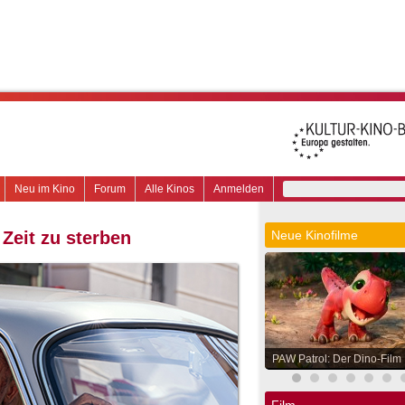
Neu im Kino
Forum
Alle Kinos
Anmelden
Zeit zu sterben
Neue Kinofilme
PAW Patrol: Der Dino-Film
Film.