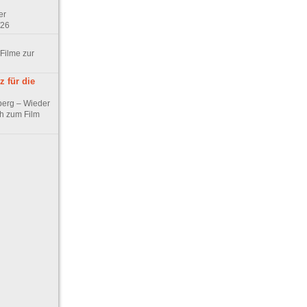
er
/26
 Filme zur
 für die
berg – Wieder
ch zum Film