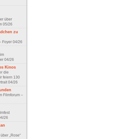
er über
m 05/26
ädchen zu
 – Foyer 04/26
 im
er 04/26
es Kinos
r die
r feiern 130
trait 04/26
eunden
im Filmforum –
lmfest
04/26
 an
 über „Rose“