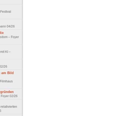
Festival
spann 04/26
lie
nedom – Foyer
mit KI –
02/26
t am Bild
 Filmhaus
ergründen
– Foyer 02/26
elativierten
6