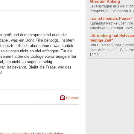
Alles auf Anfang
Lebensfragen aus weiblich
Perspektive – Vorspann 01
„Es ist niemals Pause“
Katharina Pethke über ihre
Arbeitswelt – Portrait 12/25
r groß und dementsprechend auch die
„Stromberg hat Relevanz
 dabei, was ein Bond Film benötigt. Insofern
heutige Zeit“
Ralf Husmann über „Strom
ie letzten Bonds aber schon etwas zurück
alles wie immer“ – Gesprä
spielungen nicht so viel anfangen. Für die
12/25
zenen hätten die Dialoge etwas ausgereifter
al, um nicht zu sagen kitschig.
ar, ist bekannt. Bleibt die Frage, wer das
u!
Drucken