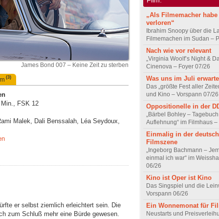
„Als Filmemacher habe 
verloren“
Ibrahim Snoopy über die L
Filmemachen im Sudan – Po
Nach wie vor relevant
„Virginia Woolf’s Night & D
James Bond 007 – Keine Zeit zu sterben
Cinenova – Foyer 07/26
Was uns im Juli erwarte
(3)
um
Das „größte Fest aller Zeite
und Kino – Vorspann 07/26
en
 Min., FSK 12
Oppositionelle in der 
„Bärbel Bohley – Tagebuch
 Rami Malek, Dali Benssalah, Léa Seydoux,
Auflehnung“ im Filmhaus –
Einmalig in der deutsc
en
Filmszene
„Ingeborg Bachmann – Jem
einmal ich war“ im Weissha
06/26
Kino ist Oper ist Kino
Das Singspiel und die Lei
Vorspann 06/26
ürfte er selbst ziemlich erleichtert sein. Die
Ein Wonnemonat für Fi
Neustarts und Preisverlei
ach zum Schluß mehr eine Bürde gewesen.