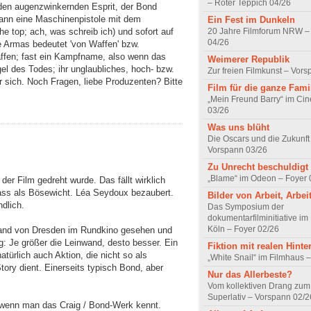
– Roter Teppich 04/26
 den augenzwinkernden Esprit, der Bond
 kann eine Maschinenpistole mit dem
Ein Fest im Dunkeln
20 Jahre Filmforum NRW – 
he top; ach, was schreib ich) und sofort auf
04/26
e Armas bedeutet 'von Waffen' bzw.
affen; fast ein Kampfname, also wenn das
Weimerer Republik
el des Todes; ihr unglaubliches, hoch- bzw.
Zur freien Filmkunst – Vor
ür sich. Noch Fragen, liebe Produzenten? Bitte
Film für die ganze Fami
„Mein Freund Barry“ im Ci
03/26
Was uns blüht
Die Oscars und die Zukunft 
Vorspann 03/26
Zu Unrecht beschuldigt
„Blame“ im Odeon – Foyer 
 der Film gedreht wurde. Das fällt wirklich
lass als Bösewicht. Léa Seydoux bezaubert.
Bilder von Arbeit, Arbei
dlich.
Das Symposium der
dokumentarfilminitiative im
Köln – Foyer 02/26
wand von Dresden im Rundkino gesehen und
g: Je größer die Leinwand, desto besser. Ein
Fiktion mit realen Hint
atürlich auch Aktion, die nicht so als
„White Snail“ im Filmhaus 
ry dient. Einerseits typisch Bond, aber
Nur das Allerbeste?
Vom kollektiven Drang zum r
Superlativ – Vorspann 02/2
, wenn man das Craig / Bond-Werk kennt.