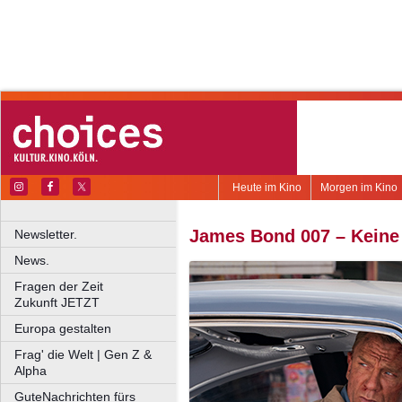
Heute im Kino
Morgen im Kino
James Bond 007 – Keine 
Newsletter.
News.
Fragen der Zeit
Zukunft JETZT
Europa gestalten
Frag' die Welt | Gen Z &
Alpha
GuteNachrichten fürs