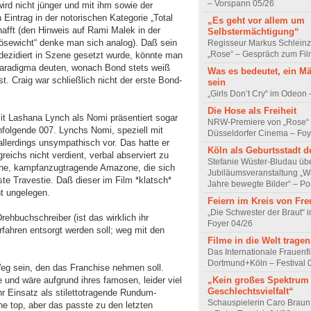
– Vorspann 05/26
ird nicht jünger und mit ihm sowie der
 Eintrag in der notorischen Kategorie „Total
„Es geht vor allem um
afft (den Hinweis auf Rami Malek in der
Selbstermächtigung“
ösewicht“ denke man sich analog). Daß sein
Regisseur Markus Schleinz
„Rose“ – Gespräch zum Fil
ezidiert in Szene gesetzt wurde, könnte man
Paradigma deuten, wonach Bond stets weiß
Was es bedeutet, ein M
. Craig war schließlich nicht der erste Bond-
sein
„Girls Don’t Cry“ im Odeon
Die Hose als Freiheit
mit Lashana Lynch als Nomi präsentiert sogar
NRW-Premiere von „Rose“
hfolgende 007. Lynchs Nomi, speziell mit
Düsseldorfer Cinema – Foy
allerdings unsympathisch vor. Das hatte er
Köln als Geburtsstadt d
reichs nicht verdient, verbal abserviert zu
Stefanie Wüster-Bludau übe
rene, kampfanzugtragende Amazone, die sich
Jubiläumsveranstaltung „Wi
te Travestie. Daß dieser im Film *klatsch*
Jahre bewegte Bilder“ – Por
t ungelegen.
Feiern im Kreis von Fr
„Die Schwester der Braut“ 
rehbuchschreiber (ist das wirklich ihr
Foyer 04/26
fahren entsorgt werden soll; weg mit den
Filme in die Welt tragen
Das Internationale Frauenfi
Dortmund+Köln – Festival 
eg sein, den das Franchise nehmen soll.
„Kein großes Spektrum
e und wäre aufgrund ihres famosen, leider viel
Geschlechtsvielfalt“
hr Einsatz als stilettotragende Rundum-
Schauspielerin Caro Braun
e top, aber das passte zu den letzten