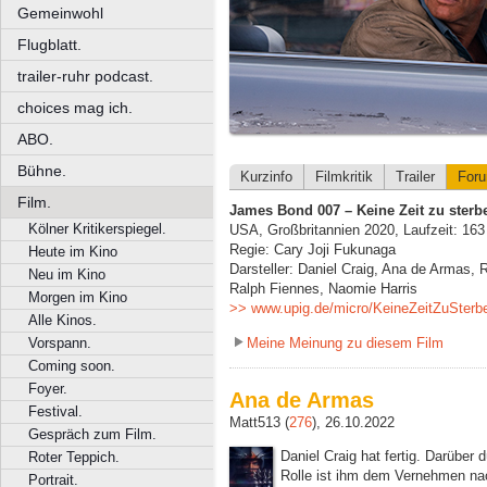
Gemeinwohl
Flugblatt.
trailer-ruhr podcast.
choices mag ich.
ABO.
Bühne.
Kurzinfo
Filmkritik
Trailer
For
Film.
James Bond 007 – Keine Zeit zu sterb
Kölner Kritikerspiegel.
USA, Großbritannien 2020, Laufzeit: 163
Regie: Cary Joji Fukunaga
Heute im Kino
Darsteller: Daniel Craig, Ana de Armas,
Neu im Kino
Ralph Fiennes, Naomie Harris
Morgen im Kino
>> www.upig.de/micro/KeineZeitZuSterb
Alle Kinos.
Meine Meinung zu diesem Film
Vorspann.
Coming soon.
Foyer.
Ana de Armas
Festival.
Matt513 (
276
), 26.10.2022
Gespräch zum Film.
Daniel Craig hat fertig. Darüber d
Roter Teppich.
Rolle ist ihm dem Vernehmen n
Portrait.