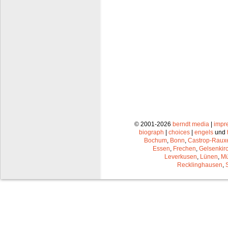
© 2001-2026
berndt media
|
impr
biograph
|
choices
|
engels
und
Bochum
,
Bonn
,
Castrop-Raux
Essen
,
Frechen
,
Gelsenkir
Leverkusen
,
Lünen
,
Mü
Recklinghausen
,