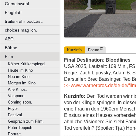
Gemeinwohl
Flugblatt.
trailer-ruhr podcast.
choices mag ich.
ABO.
Bühne.
(0)
Kurzinfo
Forum
Film.
Final Destination: Bloodlines
Kölner Kritikerspiegel.
USA 2025, Laufzeit: 109 Min., F
Heute im Kino
Regie: Zach Lipovsky, Adam B. S
Neu im Kino
Darsteller: Brec Bassinger, Teo B
Morgen im Kino
>> www.warnerbros.de/de-de/filme
Alle Kinos.
Kurzinfo:
Den Tod werden wir nic
Vorspann.
von der Klinge springen. In diese
Coming soon.
eine Frau in den 1960ern Mensc
Foyer.
Einsturz eines Hauses vorhersieh
Festival.
ähnliche Visionen: Sie sieht Fami
Gespräch zum Film.
Tod vereiteln? (Spoiler: Tja.) Horr
Roter Teppich.
Portrait.