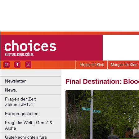
Heute im Kino
Morgen im Kino
Final Destination: Bloo
Newsletter.
News.
Fragen der Zeit
Zukunft JETZT
Europa gestalten
Frag' die Welt | Gen Z &
Alpha
GuteNachrichten fürs