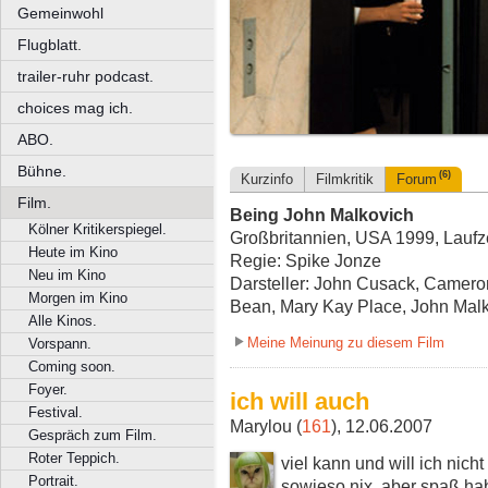
Gemeinwohl
Flugblatt.
trailer-ruhr podcast.
choices mag ich.
ABO.
Bühne.
(6)
Kurzinfo
Filmkritik
Forum
Film.
Being John Malkovich
Kölner Kritikerspiegel.
Großbritannien, USA 1999, Laufze
Heute im Kino
Regie: Spike Jonze
Neu im Kino
Darsteller: John Cusack, Camero
Morgen im Kino
Bean, Mary Kay Place, John Malk
Alle Kinos.
Meine Meinung zu diesem Film
Vorspann.
Coming soon.
Foyer.
ich will auch
Festival.
Marylou (
161
), 12.06.2007
Gespräch zum Film.
Roter Teppich.
viel kann und will ich nich
Portrait.
sowieso nix, aber spaß ha