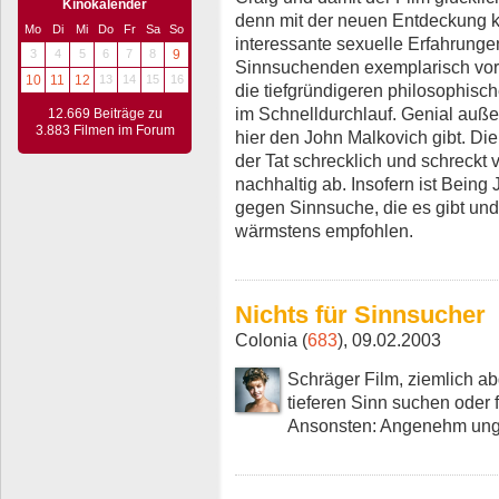
Kinokalender
denn mit der neuen Entdeckung k
Mo
Di
Mi
Do
Fr
Sa
So
interessante sexuelle Erfahrunge
3
4
5
6
7
8
9
Sinnsuchenden exemplarisch vorg
10
11
12
13
14
15
16
die tiefgründigeren philosophisc
im Schnelldurchlauf. Genial auße
12.669 Beiträge zu
3.883 Filmen im Forum
hier den John Malkovich gibt. Die
der Tat schrecklich und schreckt 
nachhaltig ab. Insofern ist Being
gegen Sinnsuche, die es gibt un
wärmstens empfohlen.
Nichts für Sinnsucher
Colonia (
683
), 09.02.2003
Schräger Film, ziemlich ab
tieferen Sinn suchen oder f
Ansonsten: Angenehm ung