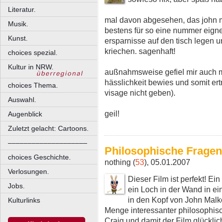
Literatur.
mal davon abgesehen, das john ma
Musik.
bestens für so eine nummer eigne
Kunst.
ersparnisse auf den tisch legen 
kriechen. sagenhaft!
choices spezial.
Kultur in NRW.
außnahmsweise gefiel mir auch m
hässlichkeit bewies und somit ert
choices Thema.
visage nicht geben).
Auswahl.
geil!
Augenblick
Zuletzt gelacht: Cartoons.
––––––––––––––––––––
Philosophische Fragen
choices Geschichte.
nothing (
53
), 05.01.2007
Verlosungen.
Dieser Film ist perfekt! Ei
Jobs.
ein Loch in der Wand in ei
in den Kopf von John Malkov
Kulturlinks
Menge interessanter philosophisc
Craig und damit der Film glückli