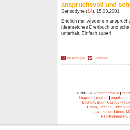
anspruchsvoll und seh
Sensodyne (
14
), 15.08.2001
Endlich mal wieder ein anspruchsv
ideenreiches Drehbuch und schau
unterhält. Einfach super!
Weitersagen
Feedback
© 2001-2026
berndt media
|
impr
biograph
|
choices
|
engels
und
Bochum
,
Bonn
,
Castrop-Raux
Essen
,
Frechen
,
Gelsenkir
Leverkusen
,
Lünen
,
Mü
Recklinghausen
,