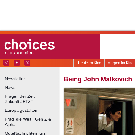
Heute im Kino
Morgen im Kino
Being John Malkovich
Newsletter.
News.
Fragen der Zeit
Zukunft JETZT
Europa gestalten
Frag' die Welt | Gen Z &
Alpha
GuteNachrichten fürs