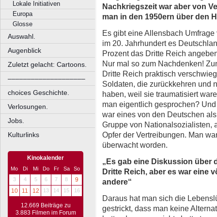
Lokale Initiativen
Nachkriegszeit war aber von V
Europa
man in den 1950ern über den 
Glosse
Es gibt eine Allensbach Umfrage 
Auswahl.
im 20. Jahrhundert es Deutschla
Augenblick
Prozent das Dritte Reich angeben 
Nur mal so zum Nachdenken! Zun
Zuletzt gelacht: Cartoons.
Dritte Reich praktisch verschwiege
––––––––––––––––––––
Soldaten, die zurückkehren und n
choices Geschichte.
haben, weil sie traumatisiert ware
man eigentlich gesprochen? Und 
Verlosungen.
war eines von den Deutschen als 
Jobs.
Gruppe von Nationalsozialisten, 
Opfer der Vertreibungen. Man war
Kulturlinks
überwacht worden.
Kinokalender
„Es gab eine Diskussion über 
Mo
Di
Mi
Do
Fr
Sa
So
Dritte Reich, aber es war eine vö
3
4
5
6
7
8
9
andere“
10
11
12
13
14
15
16
Daraus hat man sich die Lebens
12.669 Beiträge zu
gestrickt, dass man keine Alterna
3.883 Filmen im Forum