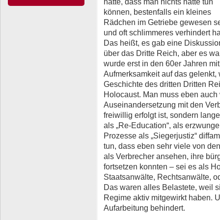
hatte, dass man nichts hatte tun
können, bestenfalls ein kleines
Rädchen im Getriebe gewesen s
und oft schlimmeres verhindert h
Das heißt, es gab eine Diskussio
über das Dritte Reich, aber es wa
wurde erst in den 60er Jahren mi
Aufmerksamkeit auf das gelenkt, w
Geschichte des dritten Dritten R
Holocaust. Man muss eben auch 
Auseinandersetzung mit den Verb
freiwillig erfolgt ist, sondern lan
als „Re-Education“, als erzwung
Prozesse als „Siegerjustiz“ diffa
tun, dass eben sehr viele von dene
als Verbrecher ansehen, ihre bür
fortsetzen konnten – sei es als Ho
Staatsanwälte, Rechtsanwälte, od
Das waren alles Belastete, weil 
Regime aktiv mitgewirkt haben. 
Aufarbeitung behindert.