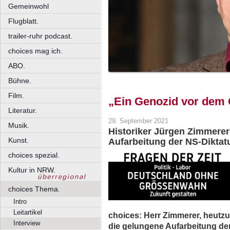
Gemeinwohl
Flugblatt.
trailer-ruhr podcast.
choices mag ich.
ABO.
Bühne.
Film.
„Ein Genozid vor dem
Literatur.
29. September 2021
Musik.
Historiker Jürgen Zimmere
Kunst.
Aufarbeitung der NS-Diktatur
choices spezial.
Kultur in NRW.
choices Thema.
Intro
Leitartikel
choices: Herr Zimmerer, heutzu
Interview
die gelungene Aufarbeitung der