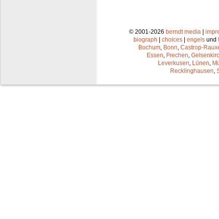
© 2001-2026
berndt media
|
impr
biograph
|
choices
|
engels
und
Bochum
,
Bonn
,
Castrop-Raux
Essen
,
Frechen
,
Gelsenkir
Leverkusen
,
Lünen
,
Mü
Recklinghausen
,