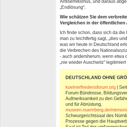
Antisemitismus, und daraus abgel
„Endlösung“.
Wie schätzen Sie dem verbreite
Vergleichen in der öffentliche
Ich finde schon, dass sich da die 
man zu leichtfertig sagt, „dies und
was wir heute in Deutschland erl
die Verbrechen des Nationalsozial
- auch andersherum, wenn etwa 
„nie wieder Auschwitz“ legitimiert
DEUTSCHLAND OHNE GRÖSS
koelnerfriedensforum.org
| Sei
Forum Bündnisse, Bildungsvera
Aufmerksamkeit zu den Gefahre
und für Abrüstung.
museen.nuernberg.de/memori
Schwurgerichtssaal des Nürnbe
Prozesse gegen die Hauptverbr
Saal ist Teil der umfangreiche