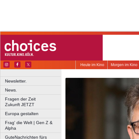
Heute im Kino
Morgen im Kino
Newsletter.
News.
Fragen der Zeit
Zukunft JETZT
Europa gestalten
Frag' die Welt | Gen Z &
Alpha
GuteNachrichten fürs