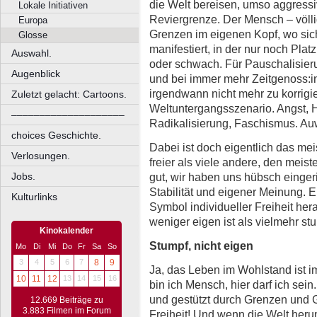
die Welt bereisen, umso aggressiv
Lokale Initiativen
Reviergrenze. Der Mensch – völli
Europa
Grenzen im eigenen Kopf, wo sich
Glosse
manifestiert, in der nur noch Platz
Auswahl.
oder schwach. Für Pauschalisier
Augenblick
und bei immer mehr Zeitgenoss:i
irgendwann nicht mehr zu korrig
Zuletzt gelacht: Cartoons.
Weltuntergangsszenario. Angst, 
––––––––––––––––––––
Radikalisierung, Faschismus. Au
choices Geschichte.
Dabei ist doch eigentlich das mei
Verlosungen.
freier als viele andere, den meis
gut, wir haben uns hübsch einger
Jobs.
Stabilität und eigener Meinung. E
Kulturlinks
Symbol individueller Freiheit her
weniger eigen ist als vielmehr st
Kinokalender
Stumpf, nicht eigen
Mo
Di
Mi
Do
Fr
Sa
So
3
4
5
6
7
8
9
Ja, das Leben im Wohlstand ist 
10
11
12
13
14
15
16
bin ich Mensch, hier darf ich sei
und gestützt durch Grenzen und 
12.669 Beiträge zu
3.883 Filmen im Forum
Freiheit! Und wenn die Welt heru