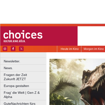
Heute im Kino
Morgen im Kino
Newsletter.
News.
Fragen der Zeit
Zukunft JETZT
Europa gestalten
Frag' die Welt | Gen Z &
Alpha
GuteNachrichten fürs