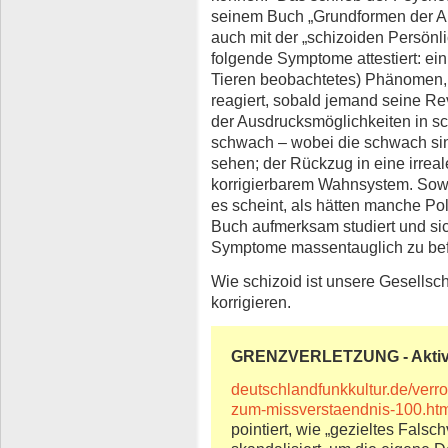
seinem Buch „Grundformen der An
auch mit der „schizoiden Persönli
folgende Symptome attestiert: ei
Tieren beobachtetes) Phänomen,
reagiert, sobald jemand seine Rev
der Ausdrucksmöglichkeiten in sc
schwach – wobei die schwach sind,
sehen; der Rückzug in eine irreal
korrigierbarem Wahnsystem. Sowe
es scheint, als hätten manche Pol
Buch aufmerksam studiert und sic
Symptome massentauglich zu bef
Wie schizoid ist unsere Gesellsch
korrigieren.
GRENZVERLETZUNG - Aktiv
deutschlandfunkkultur.de/verro
zum-missverstaendnis-100.ht
pointiert, wie „gezieltes Falsc