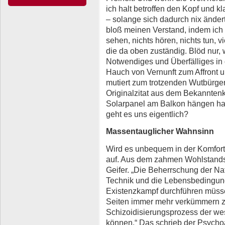
ich halt betroffen den Kopf und 
– solange sich dadurch nix änder
bloß meinen Verstand, indem ich 
sehen, nichts hören, nichts tun, v
die da oben zuständig. Blöd nur,
Notwendiges und Überfälliges in 
Hauch von Vernunft zum Affront u
mutiert zum trotzenden Wutbürger
Originalzitat aus dem Bekanntenkr
Solarpanel am Balkon hängen hat 
geht es uns eigentlich?
Massentauglicher Wahnsinn
Wird es unbequem in der Komfor
auf. Aus dem zahmen Wohlstandsw
Geifer. „Die Beherrschung der N
Technik und die Lebensbedingung
Existenzkampf durchführen müss
Seiten immer mehr verkümmern z
Schizoidisierungsprozess der we
können.“ Das schrieb der Psychoa