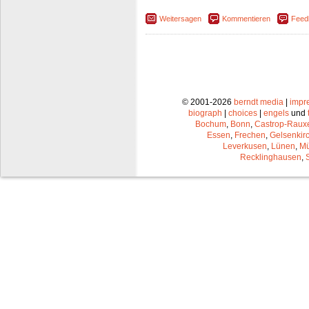
Weitersagen
Kommentieren
Feed
© 2001-2026
berndt media
|
impr
biograph
|
choices
|
engels
und
Bochum
,
Bonn
,
Castrop-Raux
Essen
,
Frechen
,
Gelsenkir
Leverkusen
,
Lünen
,
Mü
Recklinghausen
,