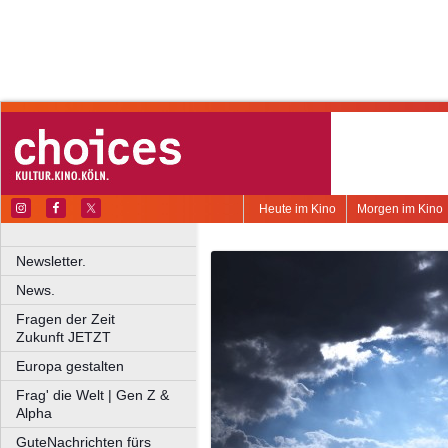
Heute im Kino
Morgen im Kino
Newsletter.
News.
Fragen der Zeit
Zukunft JETZT
Europa gestalten
Frag' die Welt | Gen Z &
Alpha
GuteNachrichten fürs