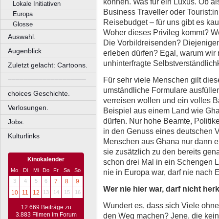
können. Was für ein Luxus. Ob a
Lokale Initiativen
Business Traveller oder Tourist:i
Europa
Reisebudget – für uns gibt es kau
Glosse
Woher dieses Privileg kommt? We
Auswahl.
Die Vorbildreisenden? Diejenigen
Augenblick
erleben dürfen? Egal, warum wir re
unhinterfragte Selbstverständlichk
Zuletzt gelacht: Cartoons.
Für sehr viele Menschen gilt dies
––––––––––––––––––––
umständliche Formulare ausfülle
choices Geschichte.
verreisen wollen und ein volles 
Verlosungen.
Beispiel aus einem Land wie Gh
dürfen. Nur hohe Beamte, Politi
Jobs.
in den Genuss eines deutschen
Kulturlinks
Menschen aus Ghana nur dann ei
sie zusätzlich zu den bereits g
Kinokalender
schon drei Mal in ein Schengen L
Mo
Di
Mi
Do
Fr
Sa
So
nie in Europa war, darf nie nach 
3
4
5
6
7
8
9
Wer nie hier war, darf nicht h
10
11
12
13
14
15
16
Wundert es, dass sich Viele ohne
12.669 Beiträge zu
3.883 Filmen im Forum
den Weg machen? Jene, die keine