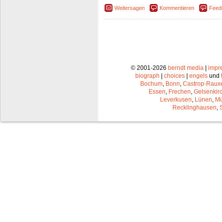
Weitersagen
Kommentieren
Feed
© 2001-2026
berndt media
|
impr
biograph
|
choices
|
engels
und
Bochum
,
Bonn
,
Castrop-Raux
Essen
,
Frechen
,
Gelsenkir
Leverkusen
,
Lünen
,
Mü
Recklinghausen
,