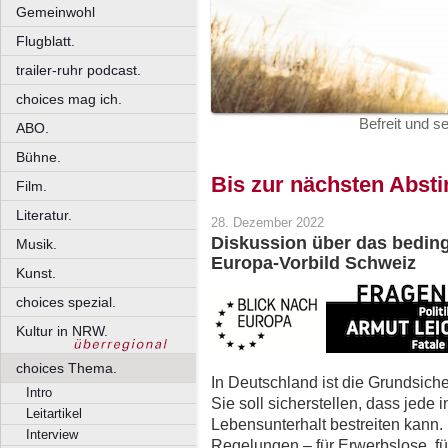
Gemeinwohl
Flugblatt.
trailer-ruhr podcast.
choices mag ich.
Befreit und s
ABO.
Bühne.
Bis zur nächsten Abs
Film.
Literatur.
28. Dezember 2022
Diskussion über das bedi
Musik.
Europa-Vorbild Schweiz
Kunst.
choices spezial.
Kultur in NRW.
choices Thema.
In Deutschland ist die Grundsich
Intro
Sie soll sicherstellen, dass jede
Leitartikel
Lebensunterhalt bestreiten kann. 
Interview
Regelungen – für Erwerbslose, fü