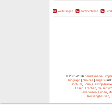
Weitersagen
Kommentieren
Feed
© 2001-2026
berndt media
|
impr
biograph
|
choices
|
engels
und
Bochum
,
Bonn
,
Castrop-Raux
Essen
,
Frechen
,
Gelsenkir
Leverkusen
,
Lünen
,
Mü
Recklinghausen
,