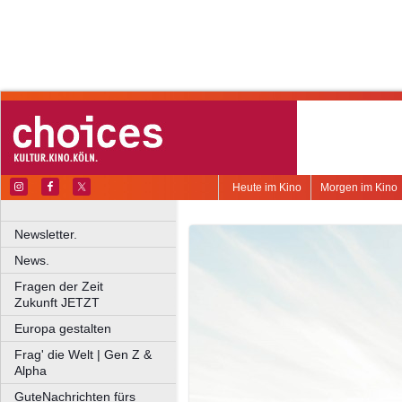
Heute im Kino
Morgen im Kino
Newsletter.
News.
Fragen der Zeit
Zukunft JETZT
Europa gestalten
Frag' die Welt | Gen Z &
Alpha
GuteNachrichten fürs