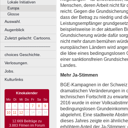
Lokale Initiativen
Menschen, deren Arbeit nicht für
Europa
reicht. Gegen die Grundsicherung
Glosse
dass der Betrag zu niedrig und d
Auswahl.
Leistungsempfänger grundgesetzw
beispielsweise in der aktuellen 
Augenblick
Grundsicherung würde dafür sorg
Zuletzt gelacht: Cartoons.
nicht mehr darum bemühen würden,
––––––––––––––––––––
europäischen Ländern wird ange
die Idee eines bedingungslosen 
choices Geschichte.
einer sanktionsfreien Grundsiche
Verlosungen.
Landes.
Jobs.
Mehr Ja-Stimmen
Kulturlinks
BGE-Kampagnen in der Schweiz r
dramatischen Veränderungen in de
Kinokalender
technischen Fortschritt zu erwart
Mo
Di
Mi
Do
Fr
Sa
So
2016 wurde in einer Volksabstim
3
4
5
6
7
8
9
bedingungslosen Grundeinkomme
10
11
12
13
14
15
16
abgelehnt. Eine stadtweite Abst
dieses Jahres zeigte ein ähnliche
12.669 Beiträge zu
3.883 Filmen im Forum
erhöhtem Anteil der Ja-Stimmen: 