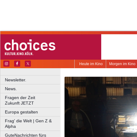
Heute im Kino
Morgen im Kino
Newsletter.
News.
Fragen der Zeit
Zukunft JETZT
Europa gestalten
Frag' die Welt | Gen Z &
Alpha
GuteNachrichten fürs