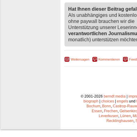
Hat Ihnen dieser Beitrag gefa
Als unabhängiges und kostenl
ohne paywall brauchen wir die
Unterstützung unserer Leserin
verantwortlichen Journalism
monatlich) unterstützen möchten,
Weitersagen
Kommentieren
Feed
© 2001-2026
berndt media
|
impr
biograph
|
choices
|
engels
und
Bochum
,
Bonn
,
Castrop-Raux
Essen
,
Frechen
,
Gelsenkir
Leverkusen
,
Lünen
,
Mü
Recklinghausen
,