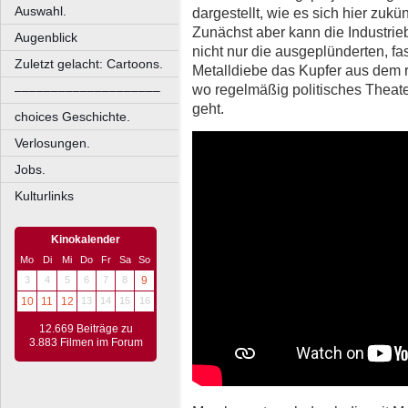
Auswahl.
dargestellt, wie es sich hier zukü
Zunächst aber kann die Industrie
Augenblick
nicht nur die ausgeplünderten, fa
Zuletzt gelacht: Cartoons.
Metalldiebe das Kupfer aus dem 
wo regelmäßig politisches Theater
––––––––––––––––––––
geht.
choices Geschichte.
Verlosungen.
Jobs.
Kulturlinks
Kinokalender
Mo
Di
Mi
Do
Fr
Sa
So
3
4
5
6
7
8
9
10
11
12
13
14
15
16
12.669 Beiträge zu
3.883 Filmen im Forum