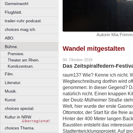
Gemeinwohl
Flugblatt.
trailer-ruhr podcast.
choices mag ich.
Autorin Mia Frimme
ABO.
Bühne.
Wandel mitgestalten
Premiere.
04. Oktober 2018
Theater am Rhein.
Das Zeitspiralfedern-Festi
Komikzentrum.
Film.
raum13? Wie? Kenne ich nicht. W
Wegbeschreibung dorthin wird oft
Literatur.
genommen: In dieser Gegend? Da 
Musik.
natürlich nicht. Einen knappen K
der Deutz-Mülheimer Straße steht 
Kunst.
Welt, hier wurde der erste Gasmo
choices spezial.
Ottomotor, der Start für die frei
Kultur in NRW.
Hinter der 400 Meter langen Backs
Baustilen entsteht das interessan
choices Thema.
Stadtentwicklungsprojekt. Auf gro