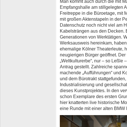
Man kommt auch durch die mit Ma
Empfangshalle am stillgelegten A
Freitreppe in die Büroetage, mit 
mit großen Aktenstapeln in der P
Datenschutz noch nicht viel am 
Kabelsträngen aus den Decken. Es
Generationen von Werktätigen. W
Werksausweis hereinkam, habe
ehemalige Kölner Theaterleute, h
neugierigen Bürger geöffnet. Der O
„Weltkulturerbe“, nur – so Leßle 
Antrag gestellt. Zahlreiche span
machende „Aufführungen“ und Kon
und dem Bürotrakt stattgefunde
Industrialisierung und gesellsc
dieses Kunstprojektes. In den ve
schon Exemplare des ersten Gru
hier knatterten live historische 
eine Runde mit einer alten BMW I