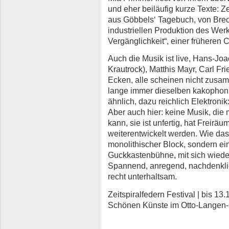
und eher beiläufig kurze Texte: Ze
aus Göbbels‘ Tagebuch, von Brec
industriellen Produktion des Wer
Vergänglichkeit“, einer früheren
Auch die Musik ist live, Hans-Jo
Krautrock), Matthis Mayr, Carl Fri
Ecken, alle scheinen nicht zusam
lange immer dieselben kakophoni
ähnlich, dazu reichlich Elektroni
Aber auch hier: keine Musik, di
kann, sie ist unfertig, hat Freir
weiterentwickelt werden. Wie das
monolithischer Block, sondern ei
Guckkastenbühne, mit sich wieder
Spannend, anregend, nachdenkli
recht unterhaltsam.
Zeitspiralfedern Festival | bis 13
Schönen Künste im Otto-Langen-Q