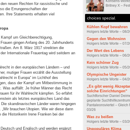
Konsens-Works
 den neuen Rechten für rassistische und
Britney X – Fes
so die Errungenschaften der
. Ihre Statements erhalten viel
choices spezial.
Kühlen Kopf bewahren
uropa
Holgers letzte Worte – 08/2
m Kampf um Gleichberechtigung,
Gegen den Wohnsinn
 Frauen gingen Anfang des 20. Jahrhunderts
Holgers letzte Worte – 07/2
Straßen. Am 8. März 1917 streikten die
Der Wert des Lebens
 der Internationale Frauentag wird seitdem an
Holgers letzte Worte – 06/2
Kein schöner Zug
recht in den europäischen Ländern – und
Holgers letzte Worte – 05/2
ner, mutiger Frauen erzählt die Ausstellung
Olympische Ungeister
hlrecht in Europa“ im Lichthof des
Holgers letzte Worte – 04/2
igen, dass der Kampf um Mitbestimmung in
„Es gibt wenig Akzeptan
t. Was auffällt: Je früher Männer das Recht
solche Einrichtungen“
rauen für ihr Wahlrecht kämpfen. So erfährt
Suchtforscher Daniel Deim
enstein als letztes europäisches Land das
geplante Suchthilfezentrum
e. Die skandinavischen Länder waren hingegen
Pantaleonsviertel – Gleic
r. „Wir brauchen Utopien. Wie wir diese dann
03/26
 die Historikerin Irene Franken bei der
Was zu beißen
Holgers letzte Worte – 03/2
uf Deutsch und Englisch und werden ergänzt
Unpopuläres Klima