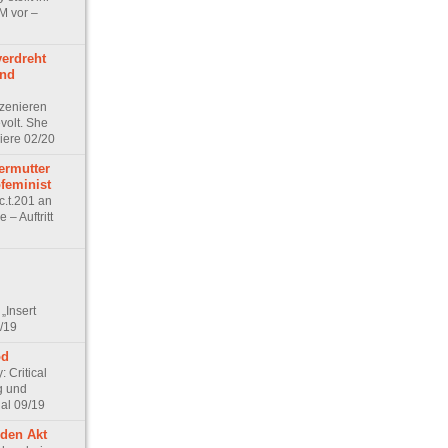
M vor –
verdreht
und
szenieren
volt. She
iere 02/20
ermutter
feminist
c.t.201 an
 – Auftritt
 „Insert
0/19
od
: Critical
g und
al 09/19
 den Akt