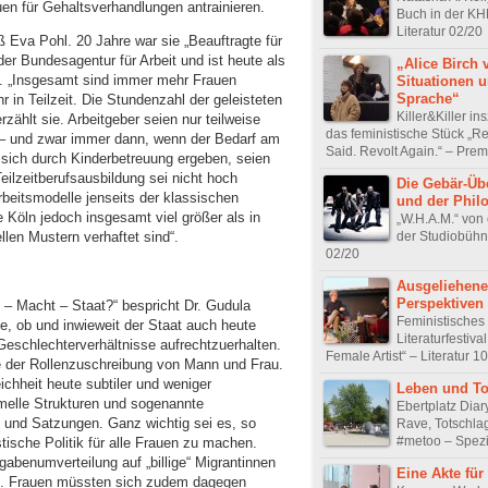
uen für Gehaltsverhandlungen antrainieren.
Buch in der KH
Literatur 02/20
ß Eva Pohl. 20 Jahre war sie „Beauftragte für
er Bundesagentur für Arbeit und ist heute als
„Alice Birch 
. „Insgesamt sind immer mehr Frauen
Situationen 
Sprache“
 in Teilzeit. Die Stundenzahl der geleisteten
Killer&Killer in
zählt sie. Arbeitgeber seien nur teilweise
das feministische Stück „Re
it – und zwar immer dann, wenn der Bedarf am
Said. Revolt Again.“ – Prem
e sich durch Kinderbetreuung ergeben, seien
ilzeitberufsausbildung sei nicht hoch
Die Gebär-Üb
beitsmodelle jenseits der klassischen
und der Philo
ie Köln jedoch insgesamt viel größer als in
„W.H.A.M.“ von 
der Studiobühne
ellen Mustern verhaftet sind“.
02/20
Ausgeliehene
Perspektiven
– Macht – Staat?“ bespricht Dr. Gudula
Feministisches
e, ob und inwieweit der Staat auch heute
Literaturfestival
 Geschlechterverhältnisse aufrechtzuerhalten.
Female Artist“ – Literatur 1
e der Rollenzuschreibung von Mann und Frau.
hheit heute subtiler und weniger
Leben und T
ormelle Strukturen und sogenannte
Ebertplatz Diary
 und Satzungen. Ganz wichtig sei es, so
Rave, Totschla
#metoo – Spezi
tische Politik für alle Frauen zu machen.
gabenumverteilung auf „billige“ Migrantinnen
Eine Akte für
ein“. Frauen müssten sich zudem dagegen