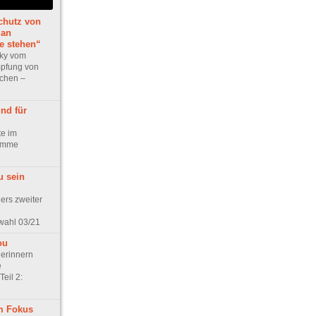
chutz von
 an
le stehen“
zky vom
mpfung von
chen –
nd für
e im
Femme
u sein
ers zweiter
twahl 03/21
ou
erinnern
e
Teil 2:
m Fokus