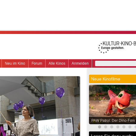
Neu im Kino
Forum
Alle Kinos
Anmelden
Neue Kinofilme
PAW Patrol: Der Dino-Film
Lesen Sie dazu auch: