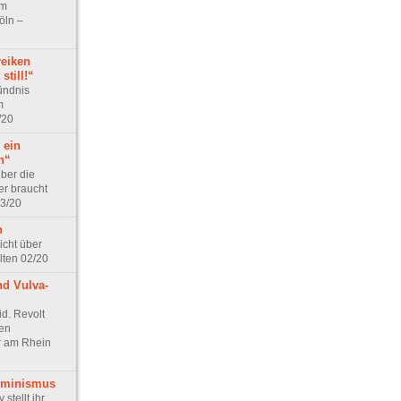
im
öln –
reiken
still!“
ündnis
m
/20
 ein
n“
ber die
er braucht
03/20
n
icht über
lten 02/20
nd Vulva-
id. Revolt
ien
r am Rhein
eminismus
 stellt ihr