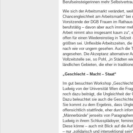
Berufseinsteigerinnen mehr Selbstvertra
Wie sich der Arbeitsmarkt verändert, wei
Chancengleichheit am Arbeitsmarkt“ bei d
Vorsitzende der DGB Frauen im Rathaus
berufstätig – davon aber auch immer mehr
Arbeit nimmt also insgesamt kaum zu“, er
offen für einen Wiedereinstieg in Teilze
größten sei. Unflexible Arbeitszeiten, di
nach wie vor ungern gesehen. Auch die Te
angesehen. Die Akzeptanz alternativer Ar
Vollzeitstelle sei, so Pohl, „in Städten w
ländlichen Gebieten, die eher in tradition
„Geschlecht – Macht – Staat“
Im gut besuchten Workshop „Geschlecht 
Ludwig von der Universität Wien die Frag
noch dazu beiträgt, die Ungleichheit der
Dazu beleuchtet sie auch die Geschicht
Sie kommt zu dem Ergebnis, dass Ungleic
offensichtlich stattfinde, eher durch inf
„Männerbünde“ jenseits von Paragraphen
Ludwig in ihrem Schlussplädoyer, feminis
Diese könne – auch mit Blick auf die Auf
– nur „solidarisch und intersektional s