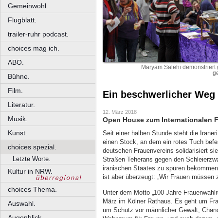
Gemeinwohl
Flugblatt.
trailer-ruhr podcast.
choices mag ich.
ABO.
Maryam Salehi demonstriert 
g
Bühne.
Film.
Ein beschwerlicher Weg
Literatur.
12. März 2018
Musik.
Open House zum Internationalen F
Kunst.
Seit einer halben Stunde steht die Irane
einen Stock, an dem ein rotes Tuch befest
choices spezial.
deutschen Frauenvereins solidarisiert sie
Letzte Worte.
Straßen Teherans gegen den Schleierzwa
iranischen Staates zu spüren bekommen. 
Kultur in NRW.
ist aber überzeugt: „Wir Frauen müssen
choices Thema.
Unter dem Motto „100 Jahre Frauenwahlre
März im Kölner Rathaus. Es geht um Frau
Auswahl.
um Schutz vor männlicher Gewalt, Chanc
Augenblick