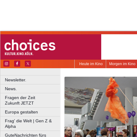
Heute im Kino
Morgen im Kino
Newsletter.
News.
Fragen der Zeit
Zukunft JETZT
Europa gestalten
Frag' die Welt | Gen Z &
Alpha
GuteNachrichten fürs