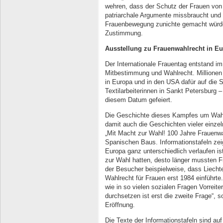
wehren, dass der Schutz der Frauen von
patriarchale Argumente missbraucht und 
Frauenbewegung zunichte gemacht würden
Zustimmung.
Ausstellung zu Frauenwahlrecht in E
Der Internationale Frauentag entstand i
Mitbestimmung und Wahlrecht. Millionen
in Europa und in den USA dafür auf die 
Textilarbeiterinnen in Sankt Petersburg –
diesem Datum gefeiert.
Die Geschichte dieses Kampfes um Wahl
damit auch die Geschichten vieler einzel
„Mit Macht zur Wahl! 100 Jahre Frauenwa
Spanischen Baus. Informationstafeln ze
Europa ganz unterschiedlich verlaufen is
zur Wahl hatten, desto länger mussten F
der Besucher beispielweise, dass Liecht
Wahlrecht für Frauen erst 1984 einführt
wie in so vielen sozialen Fragen Vorreite
durchsetzen ist erst die zweite Frage“, so
Eröffnung.
Die Texte der Informationstafeln sind a