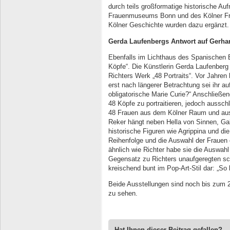
durch teils großformatige historische Au
Frauenmuseums Bonn und des Kölner Fra
Kölner Geschichte wurden dazu ergänzt.
Gerda Laufenbergs Antwort auf Gerhar
Ebenfalls im Lichthaus des Spanischen 
Köpfe“. Die Künstlerin Gerda Laufenberg 
Richters Werk „48 Portraits“. Vor Jahr
erst nach längerer Betrachtung sei ihr au
obligatorische Marie Curie?“ Anschließend
48 Köpfe zu portraitieren, jedoch aussch
48 Frauen aus dem Kölner Raum und aus
Reker hängt neben Hella von Sinnen, Ga
historische Figuren wie Agrippina und die
Reihenfolge und die Auswahl der Frauen 
ähnlich wie Richter habe sie die Auswahl
Gegensatz zu Richters unaufgeregten schw
kreischend bunt im Pop-Art-Stil dar: „So 
Beide Ausstellungen sind noch bis zum
zu sehen.
Hat Ihnen dieser Beitrag gefallen?