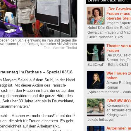
„Der Gewalts
Frauen muss
oberster Stel
Irmgard Kopet
Notruf Köln über die Bekä
Gewalt an Frauen und Mäd
Gleich Nebenan 11/25
gegen den Schleierzwang im Iran und gegen die
ewaltsame Untedrückung iranischer Aktivistinnen
Theater von u
Foto: Mareike Thuilot
Frauen
Die BUSC zeigt
Stream das „
BUSCival“ – Bühne 03/21
rauentag im Rathaus – Spezial 03/18
Wie Frauen z
haben
rin Maryam Salehi auf dem Stuhl, in der Hand
Jovana Reising
igt ist. Mit dieser Aktion des Iranisch-
Roman
 sich mit den Frauen im Iran, die so auf den
„Spitzenreiterinnen“ – Wor
ng demonstrieren und die ganze Härte des
#WeSitWithY
Seit über 30 Jahre lebt sie in Deutschland,
Koreanerinnen 
 zusammenhalten.“
an sexualisiert
Kriegsgewalt – 
cht – Machen wir mehr daraus!“ steht der 9.
Lokale Initiativen
en, die sich für Frauen einsetzen. Es geht
engleichheit auf dem Arbeitsmarkt,
Autorinnen i