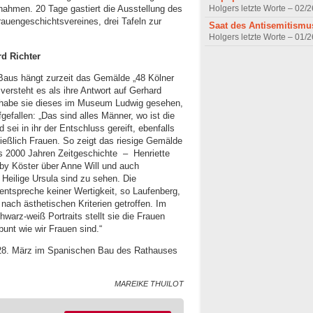
Holgers letzte Worte – 02/2
fnahmen. 20 Tage gastiert die Ausstellung des
uengeschichtsvereines, drei Tafeln zur
Saat des Antisemitismu
Holgers letzte Worte – 01/2
d Richter
Baus hängt zurzeit das Gemälde „48 Kölner
versteht es als ihre Antwort auf Gerhard
en habe sie dieses im Museum Ludwig gesehen,
fgefallen: „Das sind alles Männer, wo ist die
 sei in ihr der Entschluss gereift, ebenfalls
ließlich Frauen. So zeigt das riesige Gemälde
 2000 Jahren Zeitgeschichte – Henriette
by Köster über Anne Will und auch
 Heilige Ursula sind zu sehen. Die
entspreche keiner Wertigkeit, so Laufenberg,
 nach ästhetischen Kriterien getroffen. Im
arz-weiß Portraits stellt sie die Frauen
bunt wie wir Frauen sind.“
 28. März im Spanischen Bau des Rathauses
MAREIKE THUILOT