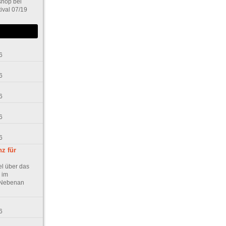
hop bei
tival 07/19
6
6
6
6
6
z für
el über das
 im
h Nebenan
6