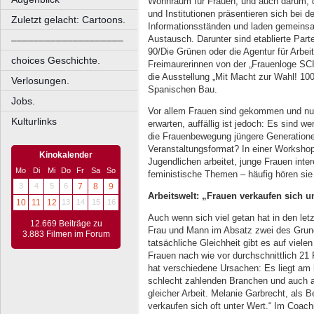
Wohnraum für Frauen, und auch darum, da
und Institutionen präsentieren sich bei 
Zuletzt gelacht: Cartoons.
Informationsständen und laden gemeins
Austausch. Darunter sind etablierte Part
––––––––––––––––––––
90/Die Grünen oder die Agentur für Arbeit 
choices Geschichte.
Freimaurerinnen von der „Frauenloge S
die Ausstellung „Mit Macht zur Wahl! 10
Verlosungen.
Spanischen Bau.
Jobs.
Vor allem Frauen sind gekommen und nur
Kulturlinks
erwarten, auffällig ist jedoch: Es sind w
die Frauenbewegung jüngere Generatione
Veranstaltungsformat? In einer Workshop
Kinokalender
Jugendlichen arbeitet, junge Frauen inte
Mo
Di
Mi
Do
Fr
Sa
So
feministische Themen – häufig hören sie
3
4
5
6
7
8
9
Arbeitswelt: „Frauen verkaufen sich u
10
11
12
13
14
15
16
Auch wenn sich viel getan hat in den let
12.669 Beiträge zu
Frau und Mann im Absatz zwei des Grundg
3.883 Filmen im Forum
tatsächliche Gleichheit gibt es auf viele
Frauen nach wie vor durchschnittlich 21
hat verschiedene Ursachen: Es liegt am h
schlecht zahlenden Branchen und auch a
gleicher Arbeit. Melanie Garbrecht, als 
verkaufen sich oft unter Wert.“ Im Coach