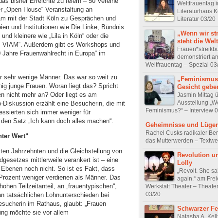
s bisher Erreichte zu feiern – 50 Vereine
Weltfrauentag 
der „Open House“-Veranstaltung an
Literaturhaus K
am mit der Stadt Köln zu Gesprächen und
Literatur 03/20
eien und Institutionen wie Die Linke, Bündnis
„Wenn wir st
und kleinere wie „Lila in Köln“ oder die
steht die Welt 
CI VIAM“. Außerdem gibt es Workshops und
Frauen*streikb
0 Jahre Frauenwahlrecht in Europa“ im
demonstriert a
Weltfrauentag – Spezial 03
 sehr wenige Männer. Das war so weit zu
„Feminismus
enig junge Frauen. Woran liegt das? Spricht
Gesicht gebe
n nicht mehr an? Oder liegt es am
Jasmin Mittag ü
Ausstellung „W
-Diskussion erzählt eine Besucherin, die mit
Feminismus?“ – Interview 
ressierten sich immer weniger für
 den Satz „Ich kann doch alles machen“.
Geheimnisse und Lüge
Rachel Cusks radikaler Ber
nter Wert“
das Mutterwerden – Textwe
zten Jahrzehnten und die Gleichstellung von
Revolution u
esetzes mittlerweile verankert ist – eine
Lolly
n Ebenen noch nicht. So ist es Fakt, dass
„Revolt. She sa
 Prozent weniger verdienen als Männer. Das
again.“ am Fre
ohen Teilzeitanteil, an „frauentypischen“,
Werkstatt Theater – Theate
03/20
n tatsächlichen Lohnunterschieden bei
Besucherin im Rathaus, glaubt: „Frauen
Schwarzer F
ing möchte sie vor allem
Natasha A. Kelly