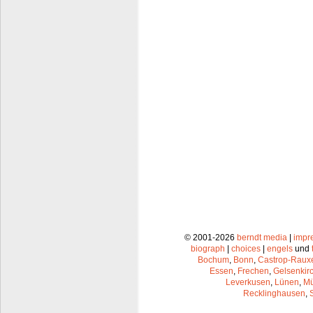
© 2001-2026
berndt media
|
impr
biograph
|
choices
|
engels
und
Bochum
,
Bonn
,
Castrop-Raux
Essen
,
Frechen
,
Gelsenkir
Leverkusen
,
Lünen
,
Mü
Recklinghausen
,