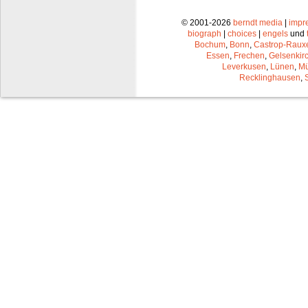
© 2001-2026
berndt media
|
impr
biograph
|
choices
|
engels
und
Bochum
,
Bonn
,
Castrop-Raux
Essen
,
Frechen
,
Gelsenkir
Leverkusen
,
Lünen
,
Mü
Recklinghausen
,