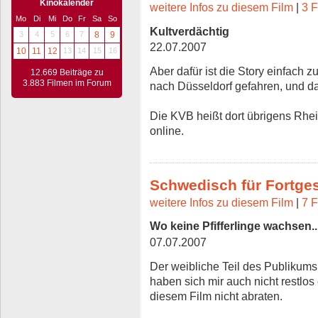
Kinokalender
weitere Infos zu diesem Film
|
3 F
Mo
Di
Mi
Do
Fr
Sa
So
Kultverdächtig
3
4
5
6
7
8
9
22.07.2007
10
11
12
13
14
15
16
Aber dafür ist die Story einfach z
12.669 Beiträge zu
3.883 Filmen im Forum
nach Düsseldorf gefahren, und das
Die KVB heißt dort übrigens Rhei
online.
Schwedisch für Fortges
weitere Infos zu diesem Film
|
7 F
Wo keine Pfifferlinge wachsen..
07.07.2007
Der weibliche Teil des Publikums
haben sich mir auch nicht restlos
diesem Film nicht abraten.