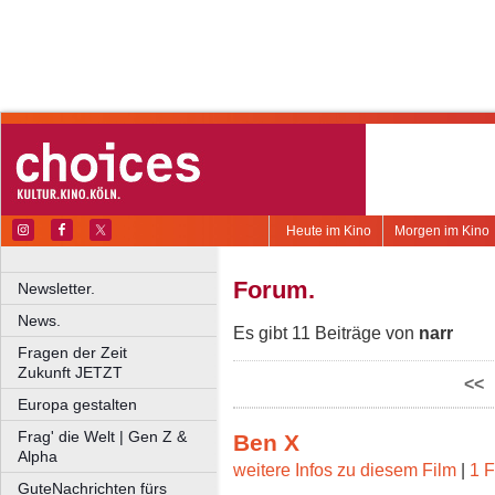
Heute im Kino
Morgen im Kino
Forum.
Newsletter.
News.
Es gibt 11 Beiträge von
narr
Fragen der Zeit
Zukunft JETZT
<<
Europa gestalten
Frag' die Welt | Gen Z &
Ben X
Alpha
weitere Infos zu diesem Film
|
1 F
GuteNachrichten fürs