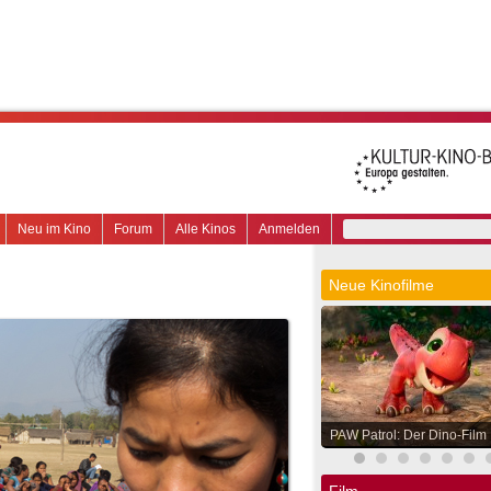
Neu im Kino
Forum
Alle Kinos
Anmelden
Neue Kinofilme
PAW Patrol: Der Dino-Film
Film.