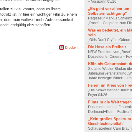
– Vorspann 05/26
„Es geht vor allem um
tellen zu viel voraus, ohne es ihrem
Selbstermächtigung“
trotz ist ihr hier ein wichtiger Film zu einem
Regisseur Markus Schleinz
n, dem man weltweit mehr Aufmerksamkeit
„Rose“ – Gespräch zum Fil
ndel endgültig abzuschaffen.
Was es bedeutet, ein M
sein
„Girls Don’t Cry“ im Odeon
Die Hose als Freiheit
Drucken
NRW-Premiere von „Rose“
Düsseldorfer Cinema – Foy
Köln als Geburtsstadt d
Stefanie Wüster-Bludau übe
Jubiläumsveranstaltung „Wi
Jahre bewegte Bilder“ – Por
Feiern im Kreis von Fr
„Die Schwester der Braut“ 
Foyer 04/26
Filme in die Welt tragen
Das Internationale Frauenfi
Dortmund+Köln – Festival 
„Kein großes Spektrum
Geschlechtsvielfalt“
Schauspielerin Caro Braun