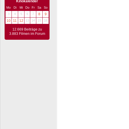
Kinokalender
Mo
Di
Mi
Do
Fr
Sa
So
3
4
5
6
7
8
9
10
11
12
13
14
15
16
12.669 Beiträge zu
3.883 Filmen im Forum