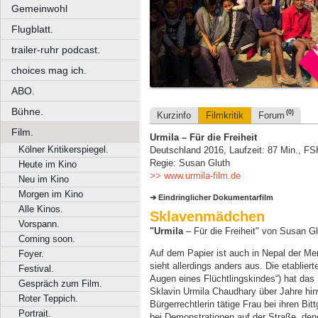
Gemeinwohl
Flugblatt.
trailer-ruhr podcast.
choices mag ich.
ABO.
Bühne.
(0)
Kurzinfo
Filmkritik
Forum
Film.
Urmila – Für die Freiheit
Kölner Kritikerspiegel.
Deutschland 2016, Laufzeit: 87 Min., FS
Regie: Susan Gluth
Heute im Kino
>> www.urmila-film.de
Neu im Kino
Morgen im Kino
Eindringlicher Dokumentarfilm
Alle Kinos.
Sklavenmädchen
Vorspann.
"Urmila
– Für die Freiheit" von Susan G
Coming soon.
Auf dem Papier ist auch in Nepal der Me
Foyer.
sieht allerdings anders aus. Die etablie
Festival.
Augen eines Flüchtlingskindes“) hat das
Gespräch zum Film.
Sklavin Urmila Chaudhary über Jahre hinwe
Roter Teppich.
Bürgerrechtlerin tätige Frau bei ihren Bi
Portrait.
bei Demonstrationen auf der Straße, den