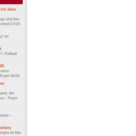
ich alles
age und das
rtrait 07/26
ay“ im
t
n“, Fußball
DDR
 einer
 Foyer 06/26
hen
and, der
us – Foyer
nwand –
lmfans
hungen im Mai