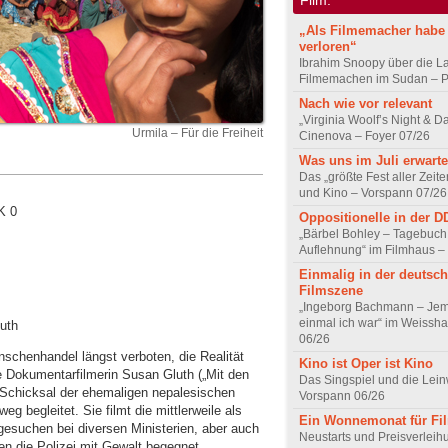
„Als Filmemacher habe 
verloren“
Ibrahim Snoopy über die L
Filmemachen im Sudan – Po
Nach wie vor relevant
„Virginia Woolf’s Night & D
Urmila – Für die Freiheit
Cinenova – Foyer 07/26
Was uns im Juli erwarte
Das „größte Fest aller Zeite
und Kino – Vorspann 07/26
K 0
Oppositionelle in der 
„Bärbel Bohley – Tagebuch
Auflehnung“ im Filmhaus –
Einmalig in der deutsc
Filmszene
„Ingeborg Bachmann – Jem
einmal ich war“ im Weissha
luth
06/26
nschenhandel längst verboten, die Realität
Kino ist Oper ist Kino
rte Dokumentarfilmerin Susan Gluth („Mit den
Das Singspiel und die Lei
 Schicksal der ehemaligen nepalesischen
Vorspann 06/26
g begleitet. Sie filmt die mittlerweile als
Ein Wonnemonat für Fi
ttgesuchen bei diversen Ministerien, aber auch
Neustarts und Preisverlei
en die Polizei mit Gewalt begegnet.