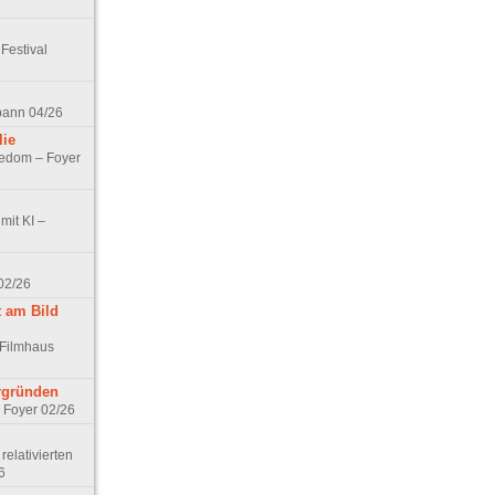
Festival
spann 04/26
lie
nedom – Foyer
mit KI –
02/26
t am Bild
 Filmhaus
ergründen
– Foyer 02/26
elativierten
6