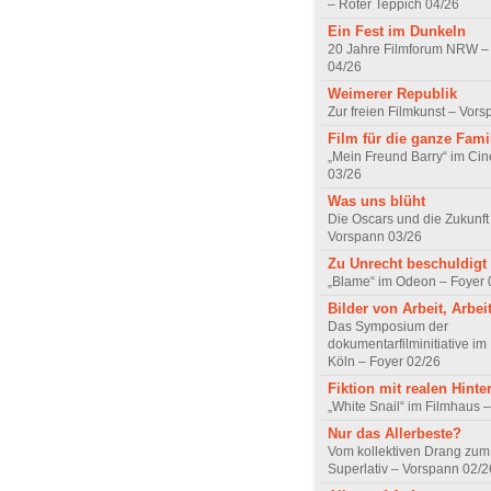
– Roter Teppich 04/26
Ein Fest im Dunkeln
20 Jahre Filmforum NRW – 
04/26
Weimerer Republik
Zur freien Filmkunst – Vor
Film für die ganze Fami
„Mein Freund Barry“ im Ci
03/26
Was uns blüht
Die Oscars und die Zukunft 
Vorspann 03/26
Zu Unrecht beschuldigt
„Blame“ im Odeon – Foyer 
Bilder von Arbeit, Arbei
Das Symposium der
dokumentarfilminitiative im
Köln – Foyer 02/26
Fiktion mit realen Hint
„White Snail“ im Filmhaus 
Nur das Allerbeste?
Vom kollektiven Drang zum r
Superlativ – Vorspann 02/2