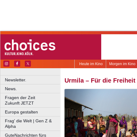
Heute im Kino
Morgen im Kino
Urmila – Für die Freiheit
Newsletter.
News.
Fragen der Zeit
Zukunft JETZT
Europa gestalten
Frag' die Welt | Gen Z &
Alpha
GuteNachrichten fürs