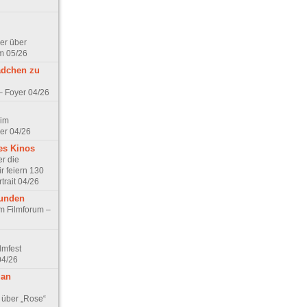
er über
m 05/26
ädchen zu
 – Foyer 04/26
 im
er 04/26
es Kinos
r die
r feiern 130
trait 04/26
eunden
im Filmforum –
lmfest
04/26
 an
 über „Rose“