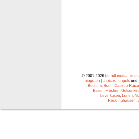
© 2001-2026
berndt media
|
impr
biograph
|
choices
|
engels
und
Bochum
,
Bonn
,
Castrop-Raux
Essen
,
Frechen
,
Gelsenkir
Leverkusen
,
Lünen
,
Mü
Recklinghausen
,