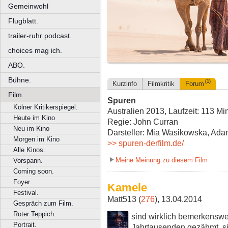
Gemeinwohl
Flugblatt.
trailer-ruhr podcast.
choices mag ich.
ABO.
Bühne.
(1)
Kurzinfo
Filmkritik
Forum
Film.
Spuren
Kölner Kritikerspiegel.
Australien 2013, Laufzeit: 113 Mi
Heute im Kino
Regie: John Curran
Neu im Kino
Darsteller: Mia Wasikowska, Ada
Morgen im Kino
>> spuren-derfilm.de/
Alle Kinos.
Meine Meinung zu diesem Film
Vorspann.
Coming soon.
Foyer.
Kamele
Festival.
Matt513 (
276
), 13.04.2014
Gespräch zum Film.
Roter Teppich.
sind wirklich bemerkenswe
Portrait.
Jahrtausenden gezähmt, sin