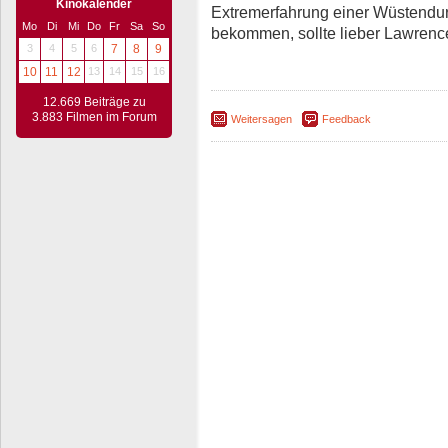
Kinokalender
Extremerfahrung einer Wüstendur
Mo
Di
Mi
Do
Fr
Sa
So
bekommen, sollte lieber Lawrenc
3
4
5
6
7
8
9
10
11
12
13
14
15
16
12.669 Beiträge zu
3.883 Filmen im Forum
Weitersagen
Feedback