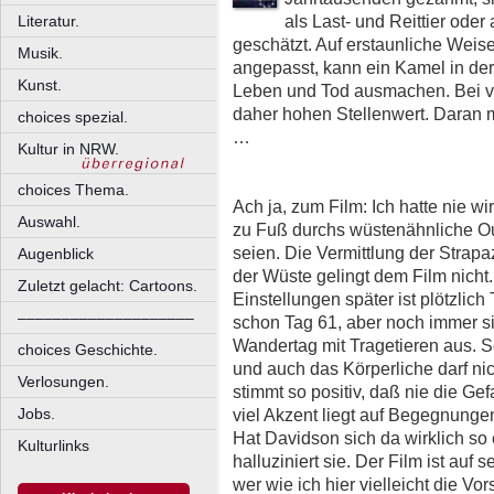
als Last- und Reittier oder
Literatur.
geschätzt. Auf erstaunliche Wei
Musik.
angepasst, kann ein Kamel in de
Kunst.
Leben und Tod ausmachen. Bei vi
daher hohen Stellenwert. Daran 
choices spezial.
…
Kultur in NRW.
choices Thema.
Ach ja, zum Film: Ich hatte nie w
Auswahl.
zu Fuß durchs wüstenähnliche O
seien. Die Vermittlung der Strapa
Augenblick
der Wüste gelingt dem Film nicht.
Zuletzt gelacht: Cartoons.
Einstellungen später ist plötzlich
––––––––––––––––––––
schon Tag 61, aber noch immer s
Wandertag mit Tragetieren aus. So
choices Geschichte.
und auch das Körperliche darf nic
Verlosungen.
stimmt so positiv, daß nie die G
viel Akzent liegt auf Begegnung
Jobs.
Hat Davidson sich da wirklich so
Kulturlinks
halluziniert sie. Der Film ist auf
wer wie ich hier vielleicht die Vor