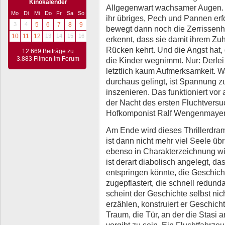
Kinokalender
Allgegenwart wachsamer Augen. 
Mo
Di
Mi
Do
Fr
Sa
So
ihr übriges, Pech und Pannen erf
3
4
5
6
7
8
9
bewegt dann noch die Zerrissenheit
10
11
12
13
14
15
16
erkennt, dass sie damit ihrem Zu
Rücken kehrt. Und die Angst hat,
12.669 Beiträge zu
3.883 Filmen im Forum
die Kinder wegnimmt. Nur: Derlei
letztlich kaum Aufmerksamkeit. W
durchaus gelingt, ist Spannung 
inszenieren. Das funktioniert vor 
der Nacht des ersten Fluchtvers
Hofkomponist Ralf Wengenmayer n
Am Ende wird dieses Thrillerdram
ist dann nicht mehr viel Seele übr
ebenso in Charakterzeichnung wie
ist derart diabolisch angelegt, da
entspringen könnte, die Geschicht
zugepflastert, die schnell redund
scheint der Geschichte selbst nich
erzählen, konstruiert er Geschicht
Traum, die Tür, an der die Stasi ank