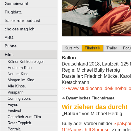
Gemeinwohl
Flugblatt.
trailer-ruhr podcast.
choices mag ich.
ABO.
Bühne.
Kurzinfo
Filmkritik
Trailer
For
Film.
Ballon
Kölner Kritikerspiegel.
Deutschland 2018, Laufzeit: 125 
Heute im Kino
Regie: Michael Bully Herbig
Neu im Kino
Darsteller: Friedrich Mücke, Kar
Morgen im Kino
Kretschmann
Alle Kinos.
>> www.studiocanal.de/kino/ball
Vorspann.
Dynamisches Fluchtdrama
Coming soon.
Foyer.
Wir ziehen das durch!
Festival.
„Ballon“
von Michael Herbig
Gespräch zum Film.
Roter Teppich.
Bully ade! Vorbei mit der
Spaßpa
Portrait.
(T)Raumschiff Surprise
. Zumindes