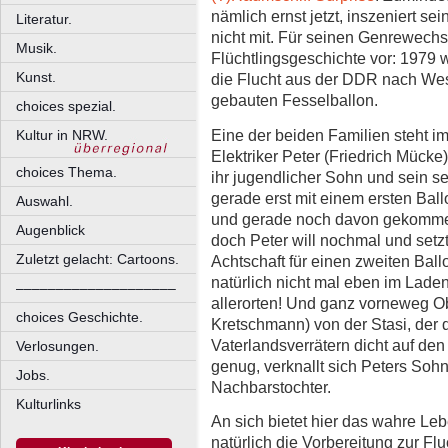
nämlich ernst jetzt, inszeniert se
Literatur.
nicht mit. Für seinen Genrewechs
Musik.
Flüchtlingsgeschichte vor: 1979
Kunst.
die Flucht aus der DDR nach Wes
gebauten Fesselballon.
choices spezial.
Eine der beiden Familien steht i
Kultur in NRW.
Elektriker Peter (Friedrich Mücke
choices Thema.
ihr jugendlicher Sohn und sein se
gerade erst mit einem ersten Bal
Auswahl.
und gerade noch davon gekommen
Augenblick
doch Peter will nochmal und setzt
Zuletzt gelacht: Cartoons.
Achtschaft für einen zweiten Bal
natürlich nicht mal eben im Lade
––––––––––––––––––––
allerorten! Und ganz vorneweg O
choices Geschichte.
Kretschmann) von der Stasi, der
Vaterlandsverrätern dicht auf den
Verlosungen.
genug, verknallt sich Peters Sohn
Jobs.
Nachbarstochter.
Kulturlinks
An sich bietet hier das wahre L
natürlich die Vorbereitung zur Flu