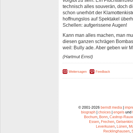
vorgibt zu sein. Ein Fluchtfahrze
technisch alles souverän, doch d
schon unerhört der Klamottenkiste 
hoffnungslos auf Spektakel überh
Schellen: aufgerissene Augen!
Kann man alles machen, man muss
diesen ganzen schrägen Bombast n
weil: Bully ade. Aber geben wir 
(Hartmut Ernst)
Weitersagen
Feedback
© 2001-2026
berndt media
|
impr
biograph
|
choices
|
engels
und
Bochum
,
Bonn
,
Castrop-Raux
Essen
,
Frechen
,
Gelsenkir
Leverkusen
,
Lünen
,
Mü
Recklinghausen
,