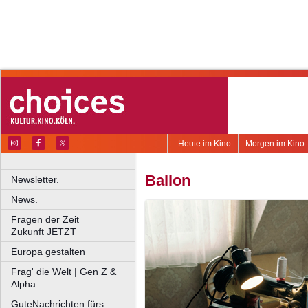
Heute im Kino
Morgen im Kino
Ballon
Newsletter.
News.
Fragen der Zeit
Zukunft JETZT
Europa gestalten
Frag' die Welt | Gen Z &
Alpha
GuteNachrichten fürs