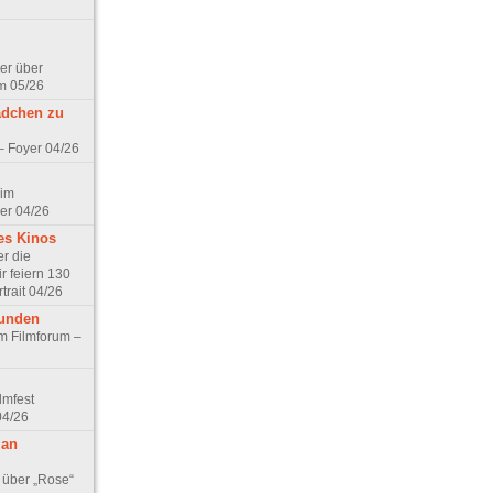
er über
m 05/26
ädchen zu
 – Foyer 04/26
 im
er 04/26
es Kinos
r die
r feiern 130
trait 04/26
eunden
im Filmforum –
lmfest
04/26
 an
 über „Rose“