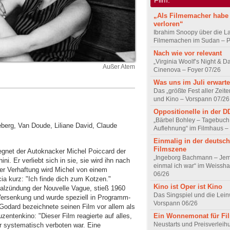
„Als Filmemacher habe 
verloren“
Ibrahim Snoopy über die L
Filmemachen im Sudan – Po
Nach wie vor relevant
„Virginia Woolf’s Night & D
Außer Atem
Cinenova – Foyer 07/26
Was uns im Juli erwarte
Das „größte Fest aller Zeite
und Kino – Vorspann 07/26
Oppositionelle in der 
„Bärbel Bohley – Tagebuch
berg, Van Doude, Liliane David, Claude
Auflehnung“ im Filmhaus –
Einmalig in der deutsc
Filmszene
net der Autoknacker Michel Poiccard der
„Ingeborg Bachmann – Jem
i. Er verliebt sich in sie, sie wird ihn nach
einmal ich war“ im Weissha
der Verhaftung wird Michel von einem
06/26
a kurz: "Ich finde dich zum Kotzen."
Kino ist Oper ist Kino
ialzündung der Nouvelle Vague, stieß 1960
Das Singspiel und die Lei
Versenkung und wurde speziell in Programm-
Vorspann 06/26
Godard bezeichnete seinen Film vor allem als
entenkino: "Dieser Film reagierte auf alles,
Ein Wonnemonat für Fi
Neustarts und Preisverlei
r systematisch verboten war. Eine