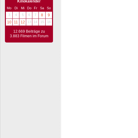
Kinokalender
Mo
Di
Mi
Do
Fr
Sa
So
3
4
5
6
7
8
9
10
11
12
13
14
15
16
12.669 Beiträge zu
3.883 Filmen im Forum