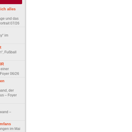
ich alles
age und das
rtrait 07/26
ay“ im
t
n“, Fußball
DDR
 einer
 Foyer 06/26
hen
and, der
us – Foyer
nwand –
lmfans
hungen im Mai