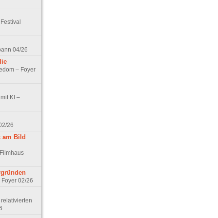
Festival
spann 04/26
lie
nedom – Foyer
mit KI –
02/26
t am Bild
 Filmhaus
ergründen
– Foyer 02/26
elativierten
6