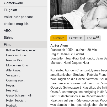
Gemeinwohl
Flugblatt.
trailer-ruhr podcast.
choices mag ich.
ABO.
Bühne.
(3)
Kurzinfo
Filmkritik
Forum
Film.
Außer Atem
Frankreich 1959, Laufzeit: 89 Min.
Kölner Kritikerspiegel.
Regie: Jean-Luc Godard
Heute im Kino
Darsteller: Jean-Paul Belmondo, Jean Se
Neu im Kino
Mansart, Henri-Jaques Huet
Morgen im Kino
Kurzinfo:
Auf den Champs-Elysées begeg
Alle Kinos.
amerikanischen Studentin Patricia Franchin
Vorspann.
zwei Tagen an die Polizei verraten. Bei 
Coming soon.
Beamten erschossen und meint zu Patrici
Foyer.
Godards Schwarzweiß-Klassiker, die Init
Festival.
Opas Ausstattungskino endgültig in die 
Gespräch zum Film.
und Studentenkinos zum Repertoire-Hit. 
Reaktion auf ein müde gewordenes Produz
Roter Teppich.
was damals in fast pathologischer Manie
Portrait.