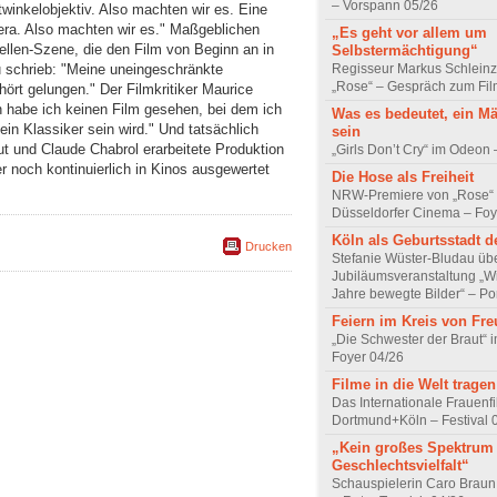
– Vorspann 05/26
inkelobjektiv. Also machten wir es. Eine
ra. Also machten wir es." Maßgeblichen
„Es geht vor allem um
uellen-Szene, die den Film von Beginn an in
Selbstermächtigung“
 schrieb: "Meine uneingeschränkte
Regisseur Markus Schleinz
„Rose“ – Gespräch zum Fil
hört gelungen." Der Filmkritiker Maurice
n habe ich keinen Film gesehen, bei dem ich
Was es bedeutet, ein M
ein Klassiker sein wird." Und tatsächlich
sein
ut und Claude Chabrol erarbeitete Produktion
„Girls Don’t Cry“ im Odeon
r noch kontinuierlich in Kinos ausgewertet
Die Hose als Freiheit
NRW-Premiere von „Rose“
Düsseldorfer Cinema – Foy
Köln als Geburtsstadt d
Drucken
Stefanie Wüster-Bludau übe
Jubiläumsveranstaltung „Wi
Jahre bewegte Bilder“ – Por
Feiern im Kreis von Fr
„Die Schwester der Braut“ 
Foyer 04/26
Filme in die Welt tragen
Das Internationale Frauenfi
Dortmund+Köln – Festival 
„Kein großes Spektrum
Geschlechtsvielfalt“
Schauspielerin Caro Braun