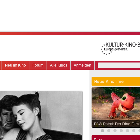
Neu im Kino
Forum
Alle Kinos
Anmelden
Neue Kinofilme
PAW Patrol: Der Dino-Film
Film.