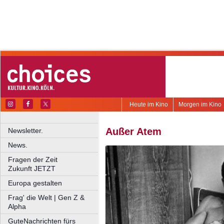
Heute im Kino
Morgen im Kino
Außer Atem
Newsletter.
News.
Fragen der Zeit
Zukunft JETZT
Europa gestalten
Frag' die Welt | Gen Z &
Alpha
GuteNachrichten fürs