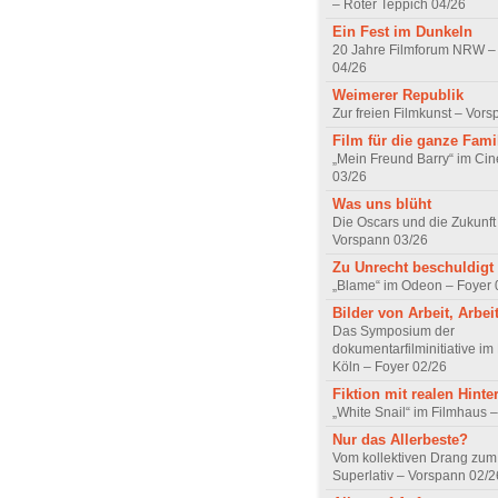
– Roter Teppich 04/26
Ein Fest im Dunkeln
20 Jahre Filmforum NRW – 
04/26
Weimerer Republik
Zur freien Filmkunst – Vor
Film für die ganze Fami
„Mein Freund Barry“ im Ci
03/26
Was uns blüht
Die Oscars und die Zukunft 
Vorspann 03/26
Zu Unrecht beschuldigt
„Blame“ im Odeon – Foyer 
Bilder von Arbeit, Arbei
Das Symposium der
dokumentarfilminitiative im
Köln – Foyer 02/26
Fiktion mit realen Hint
„White Snail“ im Filmhaus 
Nur das Allerbeste?
Vom kollektiven Drang zum r
Superlativ – Vorspann 02/2