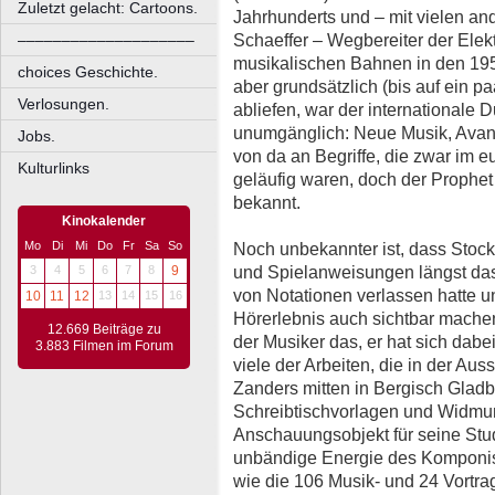
Zuletzt gelacht: Cartoons.
Jahrhunderts und – mit vielen an
Schaeffer – Wegbereiter der Elek
––––––––––––––––––––
musikalischen Bahnen in den 195
choices Geschichte.
aber grundsätzlich (bis auf ein 
Verlosungen.
abliefen, war der internationale
unumgänglich: Neue Musik, Avant
Jobs.
von da an Begriffe, die zwar im 
Kulturlinks
geläufig waren, doch der Prophet
bekannt.
Kinokalender
Mo
Di
Mi
Do
Fr
Sa
So
Noch unbekannter ist, dass Stoc
und Spielanweisungen längst d
3
4
5
6
7
8
9
von Notationen verlassen hatte 
10
11
12
13
14
15
16
Hörerlebnis auch sichtbar machen
12.669 Beiträge zu
der Musiker das, er hat sich dabe
3.883 Filmen im Forum
viele der Arbeiten, die in der Aus
Zanders mitten in Bergisch Glad
Schreibtischvorlagen und Widmung
Anschauungsobjekt für seine Stud
unbändige Energie des Komponisten
wie die 106 Musik- und 24 Vortrag