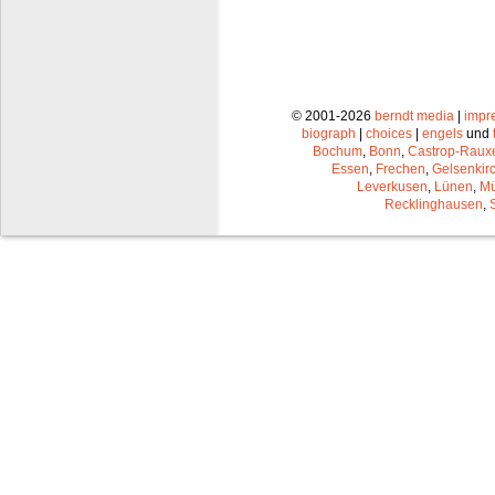
© 2001-2026
berndt media
|
impr
biograph
|
choices
|
engels
und
Bochum
,
Bonn
,
Castrop-Raux
Essen
,
Frechen
,
Gelsenkir
Leverkusen
,
Lünen
,
Mü
Recklinghausen
,