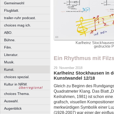
Gemeinwohl
Flugblatt.
trailer-ruhr podcast.
choices mag ich.
ABO.
Bühne.
Karlheinz Stockhausen
gedruckte Par
Film.
Literatur.
Ein Rhythmus mit Filzs
Musik.
29. November 2018
Kunst.
Karlheinz Stockhausen in de
choices spezial.
Kunstwandel 12/18
Kultur in NRW.
Gleich zu Beginn des Rundgangs
Quadratmeter Klang. Das Blatt „Dr
choices Thema.
Keilrahmen, 1981) ist schon eine A
Auswahl.
grafisch, visuellen Kompositione
merkwürdigen Symbolik einer Luz
Augenblick
(1928-2007) war einer der einflu