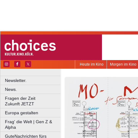
Heute im Kino
Morgen im Kino
Newsletter.
News.
Fragen der Zeit
Zukunft JETZT
Europa gestalten
Frag' die Welt | Gen Z &
Alpha
GuteNachrichten fürs