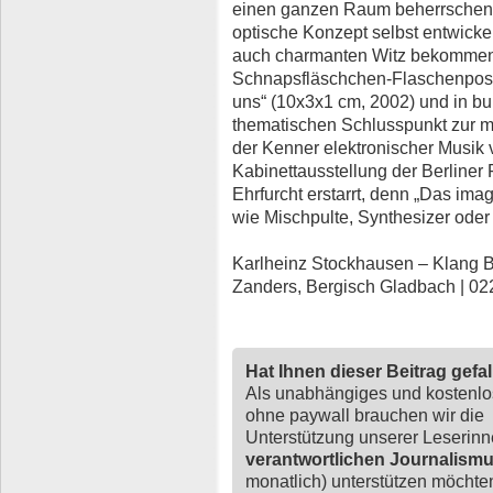
einen ganzen Raum beherrschen. 
optische Konzept selbst entwickel
auch charmanten Witz bekommen ha
Schnapsfläschchen-Flaschenpost-K
uns“ (10x3x1 cm, 2002) und in bu
thematischen Schlusspunkt zur m
der Kenner elektronischer Musik v
Kabinettausstellung der Berliner 
Ehrfurcht erstarrt, denn „Das ima
wie Mischpulte, Synthesizer oder 
Karlheinz Stockhausen – Klang Bi
Zanders, Bergisch Gladbach | 02
Hat Ihnen dieser Beitrag gefa
Als unabhängiges und kostenl
ohne paywall brauchen wir die
Unterstützung unserer Leserin
verantwortlichen Journalism
monatlich) unterstützen möchten,