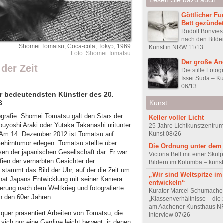
Göttlicher F
Bett gezünde
Rudolf Bonvies
nach den Bilde
Shomei Tomatsu, Coca-cola, Tokyo, 1969
Kunst in NRW 11/13
Foto: Shomei Tomatsu
Der große An
 der Zeit
Die stille Fotog
Issei Suda – Ku
06/13
r bedeutendsten Künstler des 20.
Kunst.
3
ografie. Shomei Tomatsu galt den Stars der
Keller voller Licht
uyoshi Araki oder Yutaka Takanashi mitunter
25 Jahre Lichtkunstzentrum
Kunst 08/26
e. Am 14. Dezember 2012 ist Tomatsu auf
hirntumor erlegen. Tomatsu stellte über
Die Ordnung unter dem
en der japanischen Gesellschaft dar. Er war
Victoria Bell mit einer Skul
fien der vernarbten Gesichter der
Bildern im Kolumba – kunst
stammt das Bild der Uhr, auf der die Zeit um
„Wir sind Weltspitze im
 hat Japans Entwicklung mit seiner Kamera
entwickeln“
ierung nach dem Weltkrieg und fotografierte
Kurator Marcel Schumache
n den 60er Jahren.
„Klassenverhältnisse – die z
am Aachener Kunsthaus 
squer präsentiert Arbeiten von Tomatsu, die
Interview 07/26
ich nur eine Gardine leicht bewegt, in denen