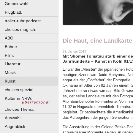
Gemeinwohl
Flugblatt.
trailer-ruhr podcast.
choices mag ich.
ABO.
Die Haut, eine Landkarte
Bühne.
29. Januar 2013
Film.
Mit Shomei Tomatsu starb einer de
Jahrhunderts – Kunst in Köln 01/1
Literatur.
Er war der „Meister“ der japanischen Fot
Musik.
heutigen Szene wie Daido Moriyama, Nob
sogar als der „Godfather“ der Fotografi
Kunst.
Okinama im Alter von 82 Jahren einem Ge
choices spezial.
Jahrzehnte so etwas wie das Bild-Gewiss
es, der seine Landsleute mit den Fotogra
Kultur in NRW.
Atombombenopfer konfrontierte. Von ihm 
11.02 in Nagasaki stehenblieb. Tomatsu
choices Thema.
begleitet. Er beobachtete die Amerikanis
das Aufbegehren der jungen Generation i
Auswahl.
Augenblick
Die Ausstellung in der Galerie Priska Pa
schweigsame Momente zeigen, in denen s