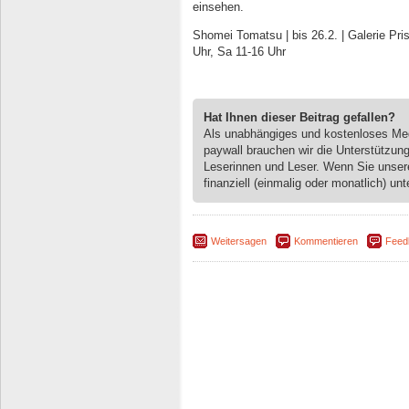
einsehen.
Shomei Tomatsu | bis 26.2. | Galerie Pris
Uhr, Sa 11-16 Uhr
Hat Ihnen dieser Beitrag gefallen?
Als unabhängiges und kostenloses M
paywall brauchen wir die Unterstützun
Leserinnen und Leser. Wenn Sie unse
finanziell (einmalig oder monatlich) unt
Weitersagen
Kommentieren
Feed