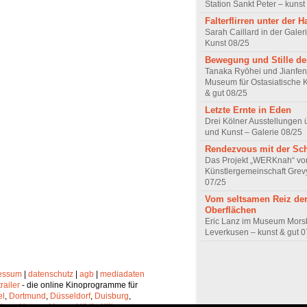
Station Sankt Peter – kunst
Falterflirren unter der H
Sarah Caillard in der Galer
Kunst 08/25
Bewegung und Stille de
Tanaka Ryōhei und Jianfe
Museum für Ostasiatische K
& gut 08/25
Letzte Ernte in Eden
Drei Kölner Ausstellungen 
und Kunst – Galerie 08/25
Rendezvous mit der Sc
Das Projekt „WERKnah“ vo
Künstlergemeinschaft Grev
07/25
Vom seltsamen Reiz de
Oberflächen
Eric Lanz im Museum Morsb
Leverkusen – kunst & gut 0
essum
|
datenschutz
|
agb
|
mediadaten
trailer
- die online Kinoprogramme für
el
,
Dortmund
,
Düsseldorf
,
Duisburg
,