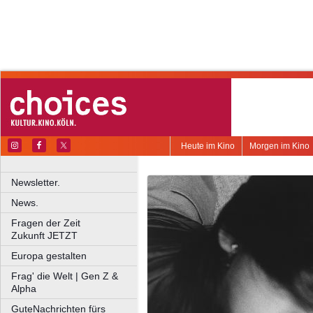
Heute im Kino
Morgen im Kino
Newsletter.
News.
Fragen der Zeit
Zukunft JETZT
Europa gestalten
Frag' die Welt | Gen Z &
Alpha
GuteNachrichten fürs