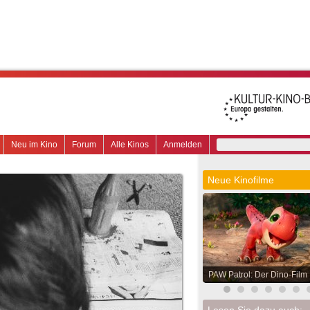
Neu im Kino
Forum
Alle Kinos
Anmelden
Neue Kinofilme
PAW Patrol: Der Dino-Film
Lesen Sie dazu auch: