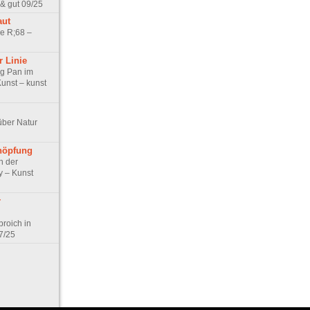
 & gut 09/25
aut
ie R;68 –
r Linie
ng Pan im
unst – kunst
über Natur
höpfung
n der
y – Kunst
r
roich in
7/25