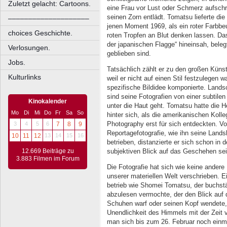
Zuletzt gelacht: Cartoons.
eine Frau vor Lust oder Schmerz aufschre
seinen Zorn entlädt. Tomatsu lieferte di
––––––––––––––––––––
jenen Moment 1969, als ein roter Farbbeu
choices Geschichte.
roten Tropfen an Blut denken lassen. Da
der japanischen Flagge“ hineinsah, beleg
Verlosungen.
geblieben sind.
Jobs.
Tatsächlich zählt er zu den großen Künst
Kulturlinks
weil er nicht auf einen Stil festzulegen w
spezifische Bildidee komponierte. Landsch
sind seine Fotografien von einer subtilen
Kinokalender
unter die Haut geht. Tomatsu hatte die 
Mo
Di
Mi
Do
Fr
Sa
So
hinter sich, als die amerikanischen Koll
Photography erst für sich entdeckten. V
3
4
5
6
7
8
9
Reportagefotografie, wie ihn seine Lands
10
11
12
13
14
15
16
betrieben, distanzierte er sich schon in
subjektiven Blick auf das Geschehen se
12.669 Beiträge zu
3.883 Filmen im Forum
Die Fotografie hat sich wie keine ander
unserer materiellen Welt verschrieben.
betrieb wie Shomei Tomatsu, der buchstä
abzulesen vermochte, der den Blick auf
Schuhen warf oder seinen Kopf wendete, 
Unendlichkeit des Himmels mit der Zeit 
man sich bis zum 26. Februar noch einm