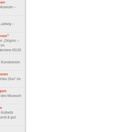
hen
 Museum –
Ludwig –
unen“
r „Origins –
 im
terview 05/26
 Kunstverein
nnen
 Yoko Ono“ im
ppen
en des Museum
en
Kollwitz
nst & gut