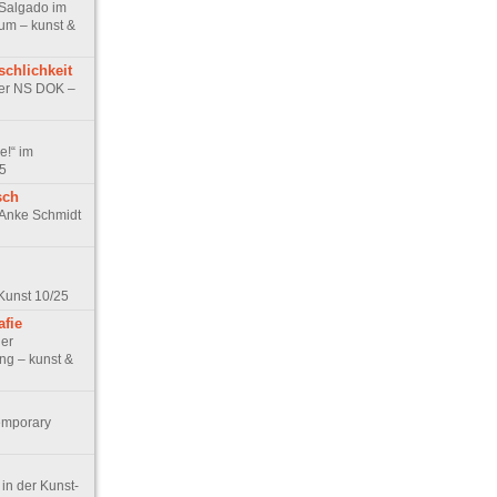
 Salgado im
um – kunst &
chlichkeit
ner NS DOK –
e!“ im
25
sch
e Anke Schmidt
Kunst 10/25
afie
der
g – kunst &
Temporary
in der Kunst-