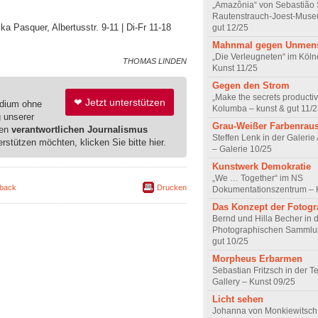
„Amazônia“ von Sebastião
Rautenstrauch-Joest-Muse
ka Pasquer, Albertusstr. 9-11 | Di-Fr 11-18
gut 12/25
Mahnmal gegen Unmens
„Die Verleugneten“ im Köl
THOMAS LINDEN
Kunst 11/25
Gegen den Strom
„Make the secrets productiv
❤ Jetzt unterstützen
edium ohne
Kolumba – kunst & gut 11/
g unserer
Grau-Weißer Farbenrau
ren
verantwortlichen Journalismus
Steffen Lenk in der Galeri
erstützen möchten, klicken Sie bitte hier.
– Galerie 10/25
Kunstwerk Demokratie
„We … Together“ im NS
back
Drucken
Dokumentationszentrum – 
Das Konzept der Fotogr
Bernd und Hilla Becher in 
Photographischen Sammlun
gut 10/25
Morpheus Erbarmen
Sebastian Fritzsch in der 
Gallery – Kunst 09/25
Licht sehen
Johanna von Monkiewitsch 