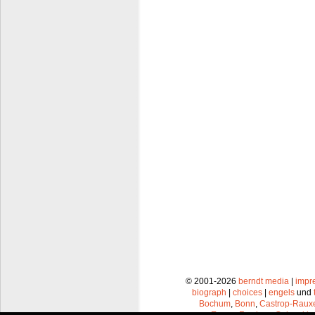
© 2001-2026
berndt media
|
impr
biograph
|
choices
|
engels
und
Bochum
,
Bonn
,
Castrop-Raux