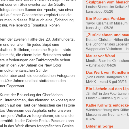
Skulpturen vom Mensc
it oder ein Steinewerfer auf der Straße
Louise Stomps im Kollwitz
e fotografischen Ikonen der Epoche, wie etwa
kunst & gut 06/26
tel auf einer Glasscheibe zerplatzt und die
Ein Meer aus Punkten
ss man in dieses Bild auch eine „Schändung
Yayoi Kusama im Museum 
t nur, wie lebendig Tomatsus Ikonen
kunst & gut 05/26
„Zurücklehnen und sta
lern der zweiten Hälfte des 20. Jahrhunderts,
Kurator Christian Höher übe
ar und vor allem für jedes Sujet eine
Die Schönheit des Lebens“
Wuppertaler Visiodrom – In
aften, Stillleben, erotische Sujets – stets
 Intimität, die einem beim Betrachten sofort
Mauer vor Wand
Herausforderungen der Farbfotografie schon
Monika Baer im Kölnischen
egen in den 70er Jahren die New Color
– kunst & gut 04/26
om dokumentarischen Stil der
Das Werk von Künstleri
leute, aber auch die europäischen Fotografen
„Von Louise Bourgeios bis
 den 40er Jahren und bot stattdessen den
MAKK – kunst & gut 03/26
iner Gegenwart.
Ein Lächeln auf den Li
„Smile!“ in den Fotoräum
e Kunst der Erkundung der Oberflächen
Ludwig – kunst & gut 02/26
 Ein Unternehmen, das niemand so konsequent
blich auf der Haut der Menschen die Historie
Käthe Kollwitz entdeck
Wiedereröffnung des Käthe 
 das Universum des Asphalts unter unseren
Museums am Neumarkt – ku
um jene Wolke zu fotografieren, die uns die
01/26
vermählt. In der Galerie Priska Pasquer kann
al in das Werk dieses fotografischen Genies
Bilder in Sorge