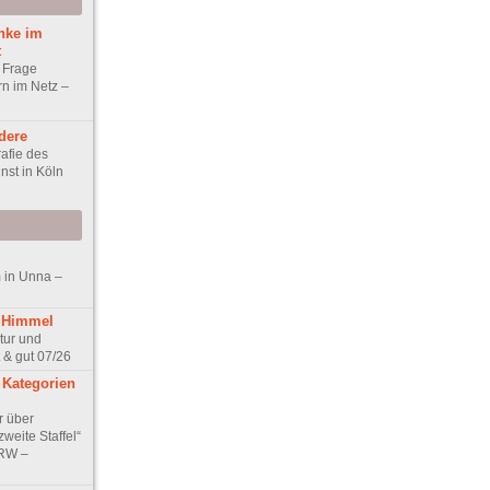
unke im
t
 Frage
rn im Netz –
dere
rafie des
nst in Köln
 in Unna –
 Himmel
ptur und
 & gut 07/26
 Kategorien
r über
weite Staffel“
NRW –