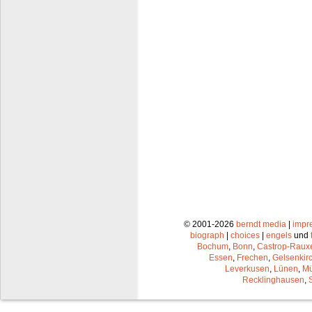
© 2001-2026
berndt media
|
impr
biograph
|
choices
|
engels
und
Bochum
,
Bonn
,
Castrop-Raux
Essen
,
Frechen
,
Gelsenkir
Leverkusen
,
Lünen
,
Mü
Recklinghausen
,