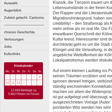
Klassik, die Tänzerin trauert um 
Auswahl.
Lebensumstände in der freien Kul
Augenblick
Der Rapper und die Literaturstud
Zuletzt gelacht: Cartoons.
Migrationshintergrund, haben sons
credibility! – den Straßenrap als
––––––––––––––––––––
mehr online als im real life. Die 
choices Geschichte.
erwartbarer Querschnitt der Kölner
Kultur kreist. Interessanter sind 
Verlosungen.
durchtränkt geht es um die Stadt
Jobs.
Klüngel und die Verwaltung, in de
Kulturlinks
angebliche Weltoffenheit der Köl
Lokalpatriotismus werden diskutie
Kinokalender
Auf einem kleinen Laufsteg ins P
Mo
Di
Mi
Do
Fr
Sa
So
seinen Träumen erzählen und vo
3
4
5
6
7
8
9
spinnen derweil Intrigen, verbünd
10
11
12
13
14
15
16
ständig wechselnden Konstellati
12.669 Beiträge zu
machen vor allem die Widersprüc
3.883 Filmen im Forum
ist gut aufgelegt und überzeugt, w
ausgezeichneten Vorlage (Autor: 
pointierten Witz werden hier sehr