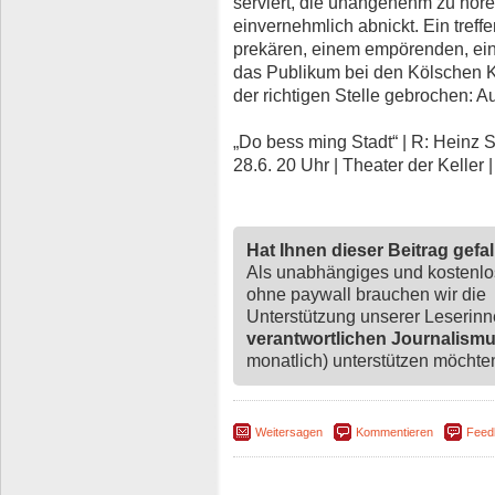
serviert, die unangenehm zu hör
einvernehmlich abnickt. Ein tref
prekären, einem empörenden, ei
das Publikum bei den Kölschen Kl
der richtigen Stelle gebrochen: Au
„Do bess ming Stadt“ | R: Heinz S
28.6. 20 Uhr | Theater der Keller
Hat Ihnen dieser Beitrag gefa
Als unabhängiges und kostenl
ohne paywall brauchen wir die
Unterstützung unserer Leserin
verantwortlichen Journalism
monatlich) unterstützen möchten,
Weitersagen
Kommentieren
Feed