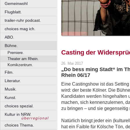
Gemeinwohl
Flugblatt.
trailer-ruhr podcast.
choices mag ich.
ABO.
Bühne.
Casting der Widersprü
Premiere.
Theater am Rhein.
26. Mai 2017
Komikzentrum.
„Do bess ming Stadt“ im Th
Film.
Rhein 06/17
Literatur.
Eine Castingshow ist das Setting
Musik.
wird: der beste Kölner. Die Bühn
Kandidaten werden hingehalten u
Kunst.
machen, sich kennenzulernen, da
choices spezial.
zu bringen – und sie gegenseiti
Kultur in NRW.
Natürlich bringt jeder ein (kulture
choices Thema.
hat ein Faible für Kölsche Tön, d