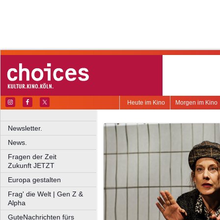
Heute im Kino
Morgen im Kino
Newsletter.
News.
Fragen der Zeit
Zukunft JETZT
Europa gestalten
Frag' die Welt | Gen Z &
Alpha
GuteNachrichten fürs