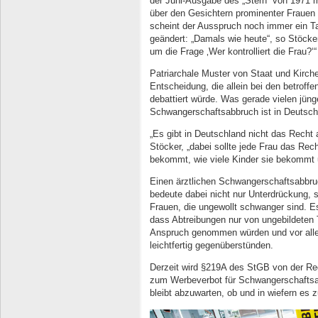
der Juni-Ausgabe des „Stern“ von 1971 m
über den Gesichtern prominenter Frauen 
scheint der Ausspruch noch immer ein Ta
geändert: „Damals wie heute“, so Stöcker
um die Frage ‚Wer kontrolliert die Frau?‘“
Patriarchale Muster von Staat und Kirche
Entscheidung, die allein bei den betroffe
debattiert würde. Was gerade vielen jüng
Schwangerschaftsabbruch ist in Deutschl
„Es gibt in Deutschland nicht das Recht
Stöcker, „dabei sollte jede Frau das Rec
bekommt, wie viele Kinder sie bekommt 
Einen ärztlichen Schwangerschaftsabbruc
bedeute dabei nicht nur Unterdrückung, 
Frauen, die ungewollt schwanger sind. E
dass Abtreibungen nur von ungebildeten
Anspruch genommen würden und vor alle
leichtfertig gegenüberstünden.
Derzeit wird §219A des StGB von der Reg
zum Werbeverbot für Schwangerschaftsa
bleibt abzuwarten, ob und in wiefern es