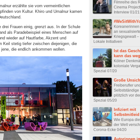
Filmreihe des 
lnur erzählte sie vom vermeintlichen
Cinema Project 
pfinden von Kultur. Khiro und Umalnur kamen
Interview 01/21
Deutschland.
#WeSitWithY
Koreanerinnen 
e drei Frauen einig, grenzt aus. In der Schule
an sexualisiert
land als Paradebeispiel eines Menschen auf
Kriegsgewalt – 
und wieder auf Hautfarbe, Akzent und
Lokale Initiativen
 Keil stetig tiefer zwischen diejenigen, die
 jene, die endlich ankommen wollen.
Ist das Gesch
kann das we
Kölner Denkmäl
koloniale Verg
Spezial 07/20
Große Unsich
Freiberufler un
Selbstständige
plötzlich vor d
Spezial 05/20
Infiziert mit
Selbstmitleid
Wie Europa die
der Welt versch
Corona-Ecke 04/20
Autorinnen i