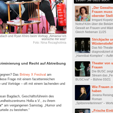
„Der Gewalts
Frauen muss
oberster Stel
Irmgard Kopet
Notruf Köln über die Bekä
Gewalt an Frauen und Mäd
Gleich Nebenan 11/25
ach und Ryan Khiro beim Vortrag „Almania! Ich
wünsche mir was“
Strickjacke u
Foto: Nina Rezagholinia
Wüstenstiefel
Das Nö-Theate
diagnostiziert 
„Hannibal-Komplex“ – Auftri
Theater von u
skriminierung und Recht auf Abtreibung
Frauen
Die BUSC zeigt
begegnen? Das
Britney X Festival
am
Stream das „
iese Frage mit einem facettenreichen
BUSCival“ – Bühne 03/21
und Vorträge – oft mit einem lachenden und
Wie Frauen z
haben
Jovana Reising
Susan Bagdach, Geschäftsführerin des
Roman
undheitszentrums Holla e.V., zu ihrem
„Spitzenreiterinnen“ – Wor
s“
am vergangenen Samstag. „Humor und
rteile zu bestehen.“
„Frische Einb