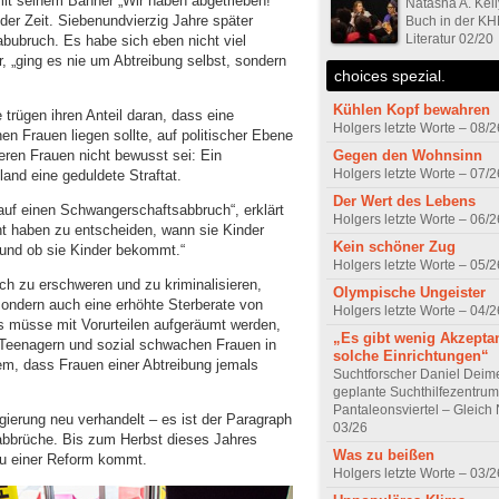
it seinem Banner „Wir haben abgetrieben!“
Natasha A. Kelly
der Zeit. Siebenundvierzig Jahre später
Buch in der KH
Literatur 02/20
bubruch. Es habe sich eben nicht viel
, „ging es nie um Abtreibung selbst, sondern
choices spezial.
Kühlen Kopf bewahren
 trügen ihren Anteil daran, dass eine
Holgers letzte Worte – 08/2
nen Frauen liegen sollte, auf politischer Ebene
eren Frauen nicht bewusst sei: Ein
Gegen den Wohnsinn
Holgers letzte Worte – 07/2
and eine geduldete Straftat.
Der Wert des Lebens
 auf einen Schwangerschaftsabbruch“, erklärt
Holgers letzte Worte – 06/2
ht haben zu entscheiden, wann sie Kinder
Kein schöner Zug
und ob sie Kinder bekommt.“
Holgers letzte Worte – 05/2
h zu erschweren und zu kriminalisieren,
Olympische Ungeister
sondern auch eine erhöhte Sterberate von
Holgers letzte Worte – 04/2
s müsse mit Vorurteilen aufgeräumt werden,
„Es gibt wenig Akzeptan
 Teenagern und sozial schwachen Frauen in
solche Einrichtungen“
m, dass Frauen einer Abtreibung jemals
Suchtforscher Daniel Deim
geplante Suchthilfezentrum
Pantaleonsviertel – Gleic
ierung neu verhandelt – es ist der Paragraph
03/26
bbrüche. Bis zum Herbst dieses Jahres
Was zu beißen
 zu einer Reform kommt.
Holgers letzte Worte – 03/2