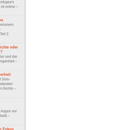
Refugee's
ist online –
ou
erinnern
e
Teil 2:
ichte oder
g?
er und die
angenheit –
erheit
d Solo-
 standen
em Nichts –
 Augen vor
ließt –
m Fokus