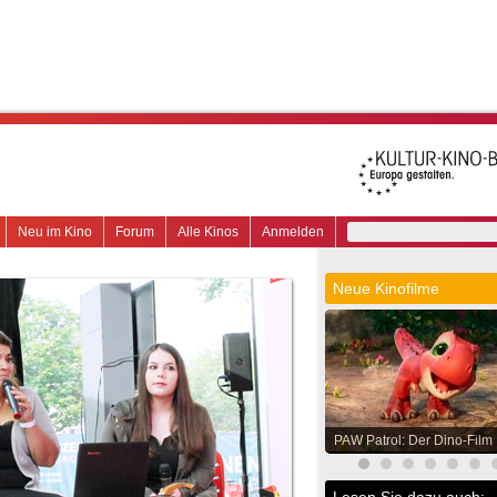
Neu im Kino
Forum
Alle Kinos
Anmelden
Neue Kinofilme
PAW Patrol: Der Dino-Film
Lesen Sie dazu auch: