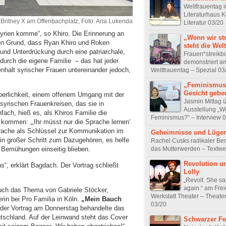
Weltfrauentag 
Literaturhaus K
Britney X am Offenbachplatz, Foto: Ana Lukenda
Literatur 03/20
yrien komme“, so Khiro. Die Erinnerung an
„Wenn wir st
nen Grund, dass Ryan Khiro und Roken
steht die Welt 
und Unterdrückung durch eine patriarchale,
Frauen*streikb
durch die eigene Familie – das hat jeder
demonstriert a
halt syrischer Frauen untereinander jedoch,
Weltfrauentag – Spezial 03
„Feminismus
Gesicht gebe
perlichkeit, einem offenem Umgang mit der
Jasmin Mittag ü
yrischen Frauenkreisen, das sie in
Ausstellung „W
fach, hieß es, als Khiros Familie die
Feminismus?“ – Interview 
 kommen: „‚Ihr müsst nur die Sprache lernen‘
prache als Schlüssel zur Kommunikation im
Geheimnisse und Lüge
in großer Schritt zum Dazugehören, es helfe
Rachel Cusks radikaler Ber
das Mutterwerden – Textwe
 Bemühungen einseitig blieben.
Revolution u
ns“, erklärt Bagdach. Der Vortrag schließt
Lolly
„Revolt. She sa
again.“ am Fre
 auch das Thema von Gabriele Stöcker,
Werkstatt Theater – Theate
rin bei Pro Familia in Köln.
„Mein Bauch
03/20
der Vortrag am Donnerstag behandelte das
schland. Auf der Leinwand steht das Cover
Schwarzer F