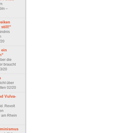
im
öln –
reiken
still!“
ündnis
m
/20
 ein
n“
ber die
er braucht
03/20
n
icht über
lten 02/20
nd Vulva-
id. Revolt
ien
r am Rhein
eminismus