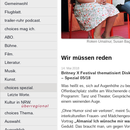
Gemeinwohl
Flugblatt.
trailer-ruhr podcast.
choices mag ich.
ABO.
Roken Umalnur, Susan Bagd
Bühne.
Film.
Wir müssen reden
Literatur.
14. Mai 2018
Musik.
Britney X Festival thematisiert Di
– Spezial 05/18
Kunst.
Was heißt es, sich auf Augenhöhe zu 
choices spezial.
Offenbachplatz stellte am Wochenende d
Letzte Worte.
Programm: Tanz und Theater, Gespräche 
einem weinenden Auge.
Kultur in NRW.
„Ohne Humor sind wir verloren“, meint 
choices Thema.
interkulturellen Frauen- und Mädchenges
Vortrag
„Almania! Ich wünsche mir wa
Auswahl.
Geduld. Das braucht man, um gegen Voru
Augenblick