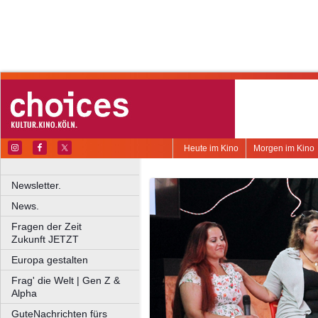
Heute im Kino
Morgen im Kino
Newsletter.
News.
Fragen der Zeit
Zukunft JETZT
Europa gestalten
Frag' die Welt | Gen Z &
Alpha
GuteNachrichten fürs