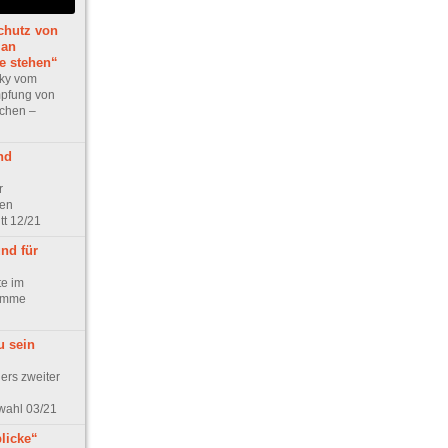
chutz von
 an
le stehen“
zky vom
mpfung von
chen –
nd
r
den
tt 12/21
nd für
e im
Femme
u sein
ers zweiter
twahl 03/21
licke“