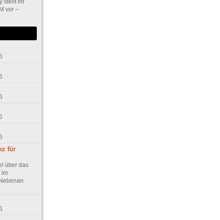
 stellt ihr
M vor –
6
6
6
6
6
z für
el über das
 im
h Nebenan
6