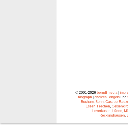
© 2001-2026
berndt media
|
impr
biograph
|
choices
|
engels
und
Bochum
,
Bonn
,
Castrop-Raux
Essen
,
Frechen
,
Gelsenkir
Leverkusen
,
Lünen
,
Mü
Recklinghausen
,