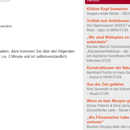
Kühlen Kopf bewahren
Holgers letzte Worte – 08/2
Vielfalt und Ambitionen
Die Opernsaison 2026/27 
 werden)
Ruhr - Oper in NRW 07/26
„Wir sind Weltspitze im
entwickeln“
Kurator Marcel Schumache
 haben, dann kommen Sie über den folgenden
„Klassenverhältnisse – die z
am Aachener Kunsthaus 
ca. 1 Minute und ist selbstverständlich
Interview 07/26
Konstruktionen der Nat
Bernhard Fuchs in Haus Est
– Kunst in NRW 07/26
Aus der Zeit gefallen
Ron Sexsmith in der Kölner
– Musik 07/26
Wenn es kein Morgen gi
Derya Yıldırım & Grup Şimş
Düsseldorfer zakk – Musik 
„Als Filmemacher habe 
verloren“
Ibrahim Snoopy über die L