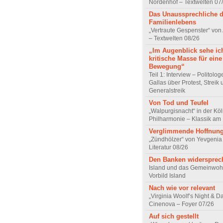
Nordenhof – Textwelten 07
Das Unaussprechliche 
Familienlebens
„Vertraute Gespenster“ vo
– Textwelten 08/26
„Im Augenblick sehe ic
kritische Masse für eine
Bewegung“
Teil 1: Interview – Politolo
Gallas über Protest, Streik
Generalstreik
Von Tod und Teufel
„Walpurgisnacht“ in der Kö
Philharmonie – Klassik am
Verglimmende Hoffnun
„Zündhölzer“ von Yevgenia
Literatur 08/26
Den Banken widersprec
Island und das Gemeinwoh
Vorbild Island
Nach wie vor relevant
„Virginia Woolf’s Night & D
Cinenova – Foyer 07/26
Auf sich gestellt