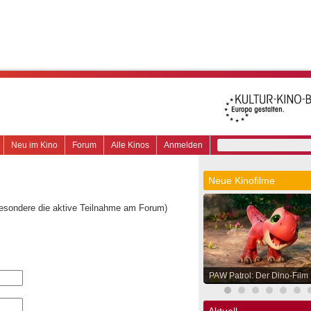
Neu im Kino
Forum
Alle Kinos
Anmelden
Neue Kinofilme
besondere die aktive Teilnahme am Forum)
PAW Patrol: Der Dino-Film
Aktuell