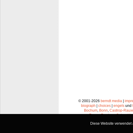
© 2001-2026
berndt media
|
impr
biograph
|
choices
|
engels
und
Bochum
,
Bonn
,
Castrop-Raux
Essen
,
Frechen
,
Gelsenkir
Leverkusen
,
Lünen
,
Mü
Diese Website verwendet a
Recklinghausen
,