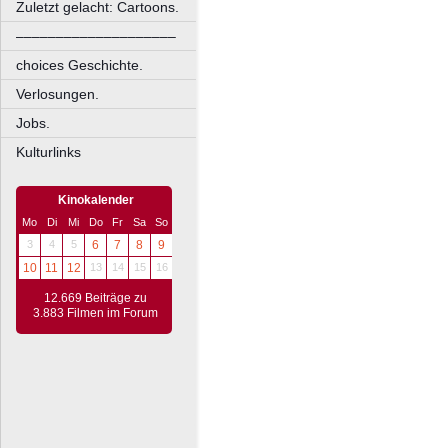
Zuletzt gelacht: Cartoons.
––––––––––––––––––––
choices Geschichte.
Verlosungen.
Jobs.
Kulturlinks
Kinokalender
Mo
Di
Mi
Do
Fr
Sa
So
3
4
5
6
7
8
9
10
11
12
13
14
15
16
12.669 Beiträge zu
3.883 Filmen im Forum