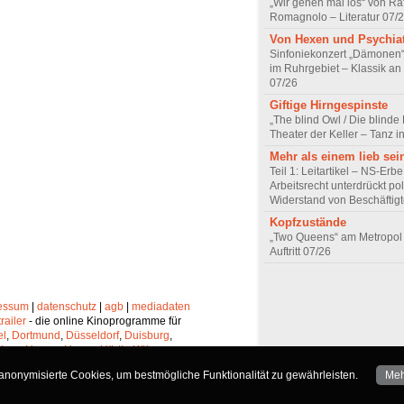
„Wir gehen mal los“ von Raf
Romagnolo – Literatur 07/
Von Hexen und Psychia
Sinfoniekonzert „Dämonen“
im Ruhrgebiet – Klassik an
07/26
Giftige Hirngespinste
„The blind Owl / Die blinde
Theater der Keller – Tanz 
Mehr als einem lieb sei
Teil 1: Leitartikel – NS-Erb
Arbeitsrecht unterdrückt pol
Widerstand von Beschäftig
Kopfzustände
„Two Queens“ am Metropol 
Auftritt 07/26
essum
|
datenschutz
|
agb
|
mediadaten
trailer
- die online Kinoprogramme für
el
,
Dortmund
,
Düsseldorf
,
Duisburg
,
chen
,
Hagen
,
Herne
,
Hürth
,
Köln
,
lheim
,
Neuss
,
Oberhausen
,
nonymisierte Cookies, um bestmögliche Funktionalität zu gewährleisten.
Meh
Solingen
und
Wuppertal