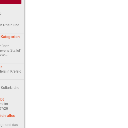
6
an Rhein und
 Kategorien
r über
weite Staffel“
NRW –
ur
ers in Krefeld
 Kulturkirche
bt
ek im
07/26
ich alles
age und das