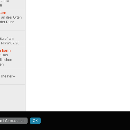
faella
26
tern
 an drei Orten
 der Ruhr
 Eule“ am
in NRW 07/26
n kann
e: Das
itischen
ten
Theater –
r informationen
OK