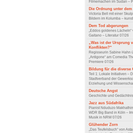
Filmemachen im Sudan – Po
Die Ordnung unter dem
Victoria Bell mit einer Skul
Bildern im Kolumba – kunst
Dem Tod abgerungen
„Eddos goldenes Lächeln“ 
Gaitano – Literatur 07/26
„Was ist der Ursprung 
Konflikten?“
Regisseurin Sabine Hahn 
„Antigone“ am Comedia Th
Premiere 07/26
Bildung für die diverse 
Teil 1: Lokale Initiativen – 
Stadtverband der Gewerksc
Erziehung und Wissenscha
Deutsche Angst
Geschichte und Gedächtnis
Jazz aus Südafrika
Pianist Nduduzo Makhathini
WDR Big Band in Köln – Imp
Musik in NRW 07/26
Glühender Zorn
„Das Teufelsbuch“ von Asta 