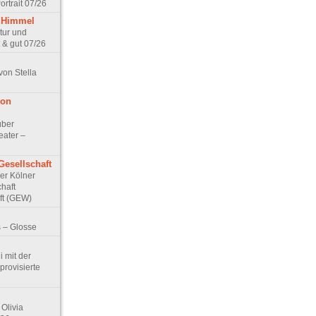
rtrait 07/26
 Himmel
ptur und
 & gut 07/26
von Stella
von
über
eater –
Gesellschaft
Der Kölner
haft
ft (GEW)
 – Glosse
 mit der
rovisierte
Olivia