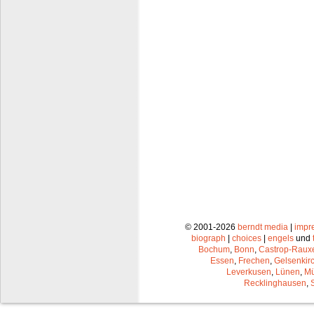
© 2001-2026
berndt media
|
impr
biograph
|
choices
|
engels
und
Bochum
,
Bonn
,
Castrop-Raux
Essen
,
Frechen
,
Gelsenkir
Leverkusen
,
Lünen
,
Mü
Recklinghausen
,